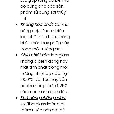
tốt, giúp tăng độ bền và
độ cứng cho các sản
phẩm sử dụng sợi thủy
tinh.
Kháng hóa chất:
Có khả
năng chịu được nhiều
loại chất hóa học, không
bị ăn mòn hay phân hủy
trong môi trường axit.
Chịu nhiệt tốt:
Fiberglass
không bị biến dạng hay
mất tính chất trong môi
trường nhiệt độ cao. Tại
1000°C, vật liệu này vẫn
có khả năng giữ tới 25%
sức mạnh như ban đầu.
Khả năng chống nước:
sợi fiberglass không bị
thấm nước nên có thể