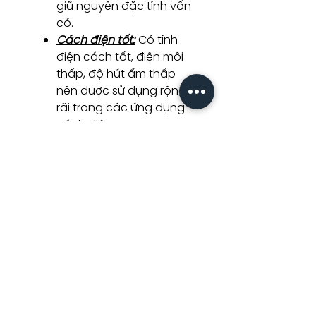
giữ nguyên đặc tính vốn
có.
Cách điện tốt:
Có tính
điện cách tốt, điện môi
thấp, độ hút ẩm thấp
nên được sử dụng rộng
rãi trong các ứng dụng
cách điện.
Khả năng gia công và
tạo hình:
Có khả năng
được gia công và tạo
hình linh hoạt, có thể tạo
ra các sản phẩm phức
tạp và đa dạng theo yêu
cầu.
3. THÔNG TIN CHI TIẾT SẢN PHẨM
BỒN TẮM
Thương hiệu: Rivington