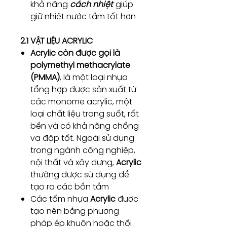
khả năng
cách nhiệt
giúp
giữ nhiệt nước tắm tốt hơn
2.1 VẬT LIỆU ACRYLIC
Acrylic còn được gọi là
polymethyl methacrylate
(PMMA)
, là một loại nhựa
tổng hợp được sản xuất từ
các monome acrylic, một
loại chất liệu trong suốt, rất
bền và có khả năng chống
va đập tốt. Ngoài sử dụng
trong ngành công nghiệp,
nội thất và xây dựng,
Acrylic
thường được sử dụng để
tạo ra các bồn tắm
Các tấm nhựa
Acrylic
được
tạo nên bằng phương
pháp ép khuôn hoặc thổi