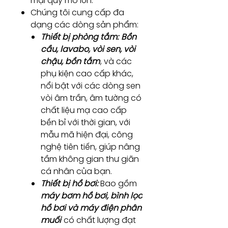
mại quy mô lớn.
Chúng tôi cung cấp đa
dạng các dòng sản phẩm:
Thiết bị phòng tắm:
Bồn
cầu, lavabo, vòi sen, vòi
chậu, bồn tắm
, và các
phụ kiện cao cấp khác,
nổi bật với các dòng sen
vòi âm trần, âm tường có
chất liệu mạ cao cấp
bền bỉ với thời gian, với
mẫu mã hiện đại, công
nghệ tiên tiến, giúp nâng
tầm không gian thư giãn
cá nhân của bạn.
Thiết bị hồ bơi:
Bao gồm
máy bơm hồ bơi, bình lọc
hồ bơi và máy điện phân
muối
có chất lượng đạt