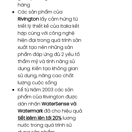
hàng
Các sản phẩm của
Rivington
lấy cảm hứng từ
triết lý thiết kế của Italia kết
hợp cùng với công nghệ
hiện đại trong quá trình sản
xuất tạo nên những sản
phẩm đáp ứng đủ 2 yếu tố
thẩm mỹ và tính năng sử
dụng. Kiến tạo không gian
sử dụng, nâng cao chất
lượng cuộc sống
Kể từ Năm 2003 các sản
phẩm của Rivington được
dán nhãn
WaterSense và
Watermark
đã cho hiệu quả
tiết kiệm lên tới 20%
lượng
nước trong quá trình sử