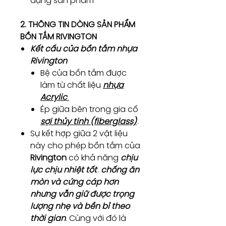
dụng sản phẩm
2. THÔNG TIN DÒNG SẢN PHẨM
BỒN TẮM RIVINGTON
Kết cấu của bồn tắm nhựa
Rivington
Bệ của bồn tắm được
làm từ chất liệu
nhựa
Acrylic
Ép giữa bên trong gia cố
sợi thủy tinh (fiberglass)
.
Sự kết hợp giữa 2 vật liệu
này cho phép bồn tắm của
Rivington
có khả năng
chịu
lực chịu nhiệt tốt
.
chống ăn
mòn và cứng cáp hơn
nhưng vẫn giữ được trọng
lượng nhẹ và bền bỉ theo
thời gian
. Cùng với đó là