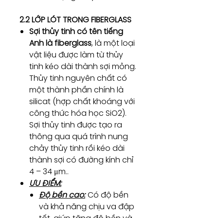
2.2 LỚP LÓT TRONG FIBERGLASS
Sợi thủy tinh có tên tiếng
Anh là fiberglass
, là một loại
vật liệu được làm từ thủy
tinh kéo dài thành sợi mỏng.
Thủy tinh nguyên chất có
một thành phần chính là
silicat (hợp chất khoáng với
công thức hóa học SiO2).
Sợi thủy tinh được tạo ra
thông qua quá trình nung
chảy thủy tinh rồi kéo dài
thành sợi có đường kính chỉ
4 – 34 μm..
ƯU ĐIỂM:
Độ bền cao:
Có độ bền
và khả năng chịu va đập