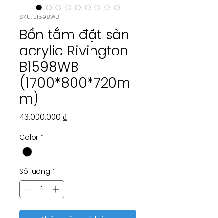
SKU: B1598WB
Bồn tắm đặt sàn
acrylic Rivington
B1598WB
(1700*800*720m
m)
Giá
43.000.000 ₫
Color
*
Số lượng
*