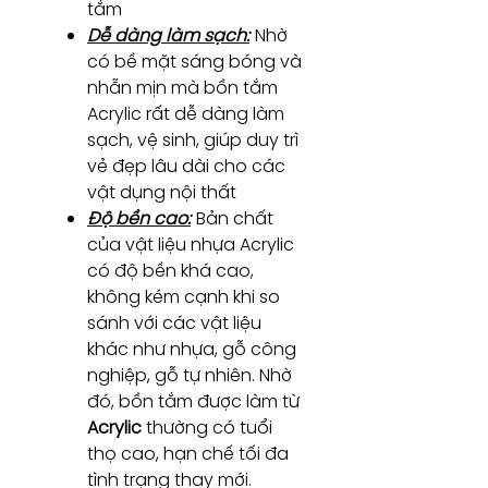
tắm
Dễ dàng làm sạch:
Nhờ
có bề mặt sáng bóng và
nhẵn mịn mà bồn tắm
Acrylic rất dễ dàng làm
sạch, vệ sinh, giúp duy trì
vẻ đẹp lâu dài cho các
vật dụng nội thất
Độ bền cao:
Bản chất
của vật liệu nhựa Acrylic
có độ bền khá cao,
không kém cạnh khi so
sánh với các vật liệu
khác như nhựa, gỗ công
nghiệp, gỗ tự nhiên. Nhờ
đó, bồn tắm được làm từ
Acrylic
thường có tuổi
thọ cao, hạn chế tối đa
tình trạng thay mới.