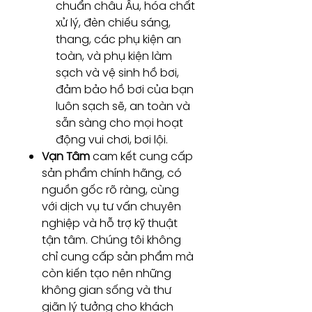
chuẩn châu Âu, hóa chất
xử lý, đèn chiếu sáng,
thang, các phụ kiện an
toàn, và phụ kiện làm
sạch và vệ sinh hồ bơi,
đảm bảo hồ bơi của bạn
luôn sạch sẽ, an toàn và
sẵn sàng cho mọi hoạt
động vui chơi, bơi lội.
Vạn Tâm
cam kết cung cấp
sản phẩm chính hãng, có
nguồn gốc rõ ràng, cùng
với dịch vụ tư vấn chuyên
nghiệp và hỗ trợ kỹ thuật
tận tâm. Chúng tôi không
chỉ cung cấp sản phẩm mà
còn kiến tạo nên những
không gian sống và thư
giãn lý tưởng cho khách