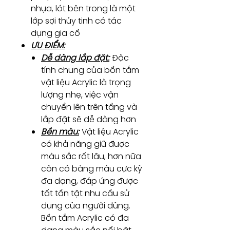
nhựa, lót bên trong là một
lớp sợi thủy tinh có tác
dụng gia cố
ƯU ĐIỂM:
Dễ dàng lắp đặt:
Đặc
tính chung của bồn tắm
vật liệu Acrylic là trọng
lượng nhẹ, việc vận
chuyển lên trên tầng và
lắp đặt sẽ dễ dàng hơn
Bền màu:
Vật liệu Acrylic
có khả năng giữ được
màu sắc rất lâu, hơn nữa
còn có bảng màu cực kỳ
đa dạng, đáp ứng được
tất tần tật nhu cầu sử
dụng của người dùng.
Bồn tắm Acrylic có đa