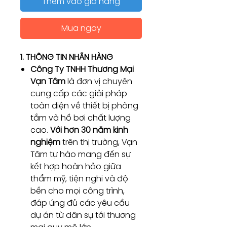
Thêm vào giỏ hàng
Mua ngay
1. THÔNG TIN NHÃN HÀNG
Công Ty TNHH Thương Mại
Vạn Tâm
là đơn vị chuyên
cung cấp các giải pháp
toàn diện về thiết bị phòng
tắm và hồ bơi chất lượng
cao.
Với hơn 30 năm kinh
nghiệm
trên thị trường, Vạn
Tâm tự hào mang đến sự
kết hợp hoàn hảo giữa
thẩm mỹ, tiện nghi và độ
bền cho mọi công trình,
đáp ứng đủ các yêu cầu
dự án từ dân sự tới thương