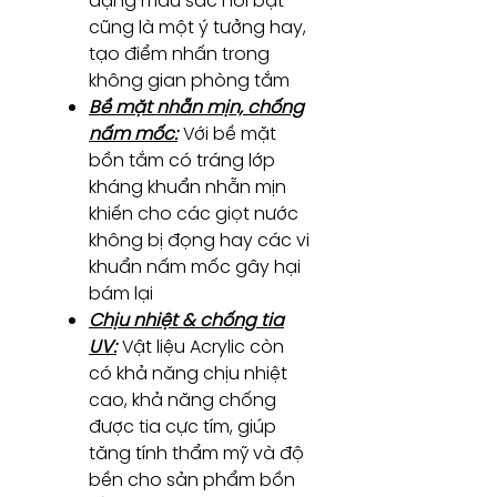
dạng màu sắc nổi bật
cũng là một ý tưởng hay,
tạo điểm nhấn trong
không gian phòng tắm
Bề mặt nhẵn mịn, chống
nấm mốc:
Với bề mặt
bồn tắm có tráng lớp
kháng khuẩn nhẵn mịn
khiến cho các giọt nước
không bị đọng hay các vi
khuẩn nấm mốc gây hại
bám lại
Chịu nhiệt & chống tia
UV:
Vật liệu Acrylic còn
có khả năng chịu nhiệt
cao, khả năng chống
được tia cực tím, giúp
tăng tính thẩm mỹ và độ
bền cho sản phẩm bồn