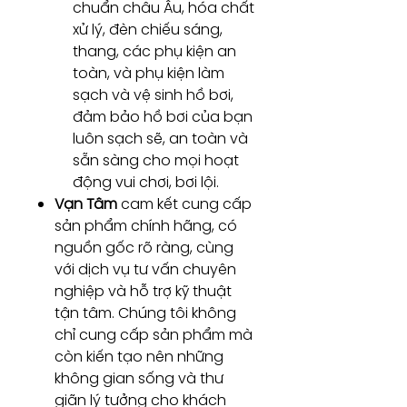
chuẩn châu Âu, hóa chất
xử lý, đèn chiếu sáng,
thang, các phụ kiện an
toàn, và phụ kiện làm
sạch và vệ sinh hồ bơi,
đảm bảo hồ bơi của bạn
luôn sạch sẽ, an toàn và
sẵn sàng cho mọi hoạt
động vui chơi, bơi lội.
Vạn Tâm
cam kết cung cấp
sản phẩm chính hãng, có
nguồn gốc rõ ràng, cùng
với dịch vụ tư vấn chuyên
nghiệp và hỗ trợ kỹ thuật
tận tâm. Chúng tôi không
chỉ cung cấp sản phẩm mà
còn kiến tạo nên những
không gian sống và thư
giãn lý tưởng cho khách