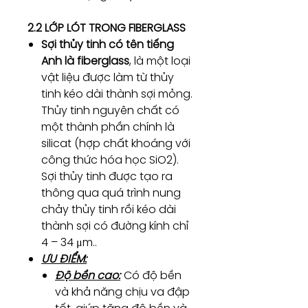
2.2 LỚP LÓT TRONG FIBERGLASS
Sợi thủy tinh có tên tiếng
Anh là fiberglass
, là một loại
vật liệu được làm từ thủy
tinh kéo dài thành sợi mỏng.
Thủy tinh nguyên chất có
một thành phần chính là
silicat (hợp chất khoáng với
công thức hóa học SiO2).
Sợi thủy tinh được tạo ra
thông qua quá trình nung
chảy thủy tinh rồi kéo dài
thành sợi có đường kính chỉ
4 – 34 μm..
ƯU ĐIỂM:
Độ bền cao:
Có độ bền
và khả năng chịu va đập