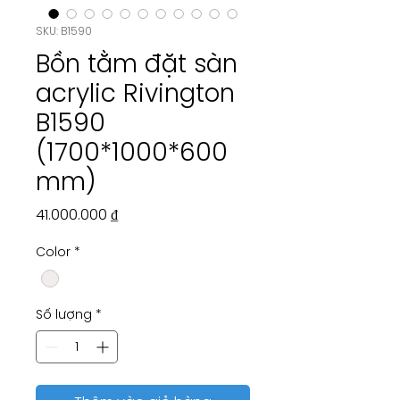
SKU: B1590
Bồn tằm đặt sàn
acrylic Rivington
B1590
(1700*1000*600
mm)
Giá
41.000.000 ₫
Color
*
Số lượng
*