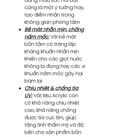
dạng màu sắc nổi bật
cũng là một ý tưởng hay,
tạo điểm nhấn trong
không gian phòng tắm
Bề mặt nhẵn mịn, chống
nấm mốc:
Với bề mặt
bồn tắm có tráng lớp
kháng khuẩn nhẵn mịn
khiến cho các giọt nước
không bị đọng hay các vi
khuẩn nấm mốc gây hại
bám lại
Chịu nhiệt & chống tia
UV:
Vật liệu Acrylic còn
có khả năng chịu nhiệt
cao, khả năng chống
được tia cực tím, giúp
tăng tính thẩm mỹ và độ
bền cho sản phẩm bồn