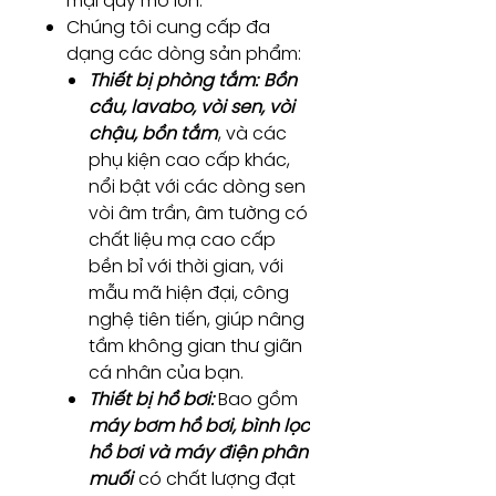
mại quy mô lớn.
Chúng tôi cung cấp đa
dạng các dòng sản phẩm:
Thiết bị phòng tắm:
Bồn
cầu, lavabo, vòi sen, vòi
chậu, bồn tắm
, và các
phụ kiện cao cấp khác,
nổi bật với các dòng sen
vòi âm trần, âm tường có
chất liệu mạ cao cấp
bền bỉ với thời gian, với
mẫu mã hiện đại, công
nghệ tiên tiến, giúp nâng
tầm không gian thư giãn
cá nhân của bạn.
Thiết bị hồ bơi:
Bao gồm
máy bơm hồ bơi, bình lọc
hồ bơi và máy điện phân
muối
có chất lượng đạt