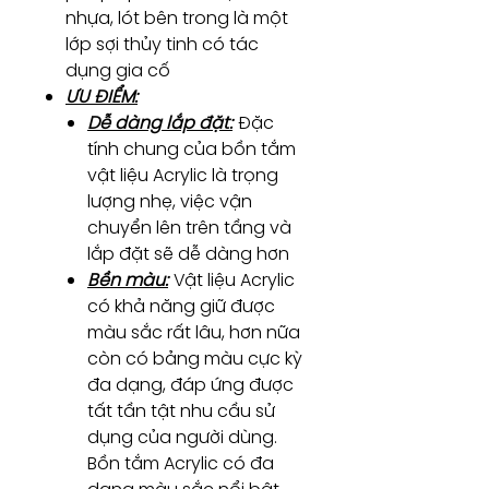
nhựa, lót bên trong là một
lớp sợi thủy tinh có tác
dụng gia cố
ƯU ĐIỂM:
Dễ dàng lắp đặt:
Đặc
tính chung của bồn tắm
vật liệu Acrylic là trọng
lượng nhẹ, việc vận
chuyển lên trên tầng và
lắp đặt sẽ dễ dàng hơn
Bền màu:
Vật liệu Acrylic
có khả năng giữ được
màu sắc rất lâu, hơn nữa
còn có bảng màu cực kỳ
đa dạng, đáp ứng được
tất tần tật nhu cầu sử
dụng của người dùng.
Bồn tắm Acrylic có đa