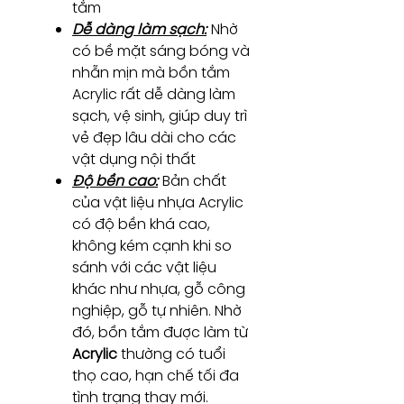
tắm
Dễ dàng làm sạch:
Nhờ
có bề mặt sáng bóng và
nhẵn mịn mà bồn tắm
Acrylic rất dễ dàng làm
sạch, vệ sinh, giúp duy trì
vẻ đẹp lâu dài cho các
vật dụng nội thất
Độ bền cao:
Bản chất
của vật liệu nhựa Acrylic
có độ bền khá cao,
không kém cạnh khi so
sánh với các vật liệu
khác như nhựa, gỗ công
nghiệp, gỗ tự nhiên. Nhờ
đó, bồn tắm được làm từ
Acrylic
thường có tuổi
thọ cao, hạn chế tối đa
tình trạng thay mới.