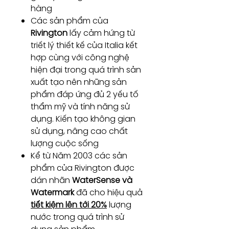
hàng
Các sản phẩm của
Rivington
lấy cảm hứng từ
triết lý thiết kế của Italia kết
hợp cùng với công nghệ
hiện đại trong quá trình sản
xuất tạo nên những sản
phẩm đáp ứng đủ 2 yếu tố
thẩm mỹ và tính năng sử
dụng. Kiến tạo không gian
sử dụng, nâng cao chất
lượng cuộc sống
Kể từ Năm 2003 các sản
phẩm của Rivington được
dán nhãn
WaterSense và
Watermark
đã cho hiệu quả
tiết kiệm lên tới 20%
lượng
nước trong quá trình sử