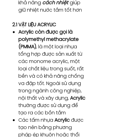
khả năng
cách nhiệt
giúp
giữ nhiệt nước tắm tốt hơn
2.1 VẬT LIỆU ACRYLIC
Acrylic còn được gọi là
polymethyl methacrylate
(PMMA)
, là một loại nhựa
tổng hợp được sản xuất từ
các monome acrylic, một
loại chất liệu trong suốt, rất
bền và có khả năng chống
va đập tốt. Ngoài sử dụng
trong ngành công nghiệp,
nội thất và xây dựng,
Acrylic
thường được sử dụng để
tạo ra các bồn tắm
Các tấm nhựa
Acrylic
được
tạo nên bằng phương
pháp ép khuôn hoặc thổi