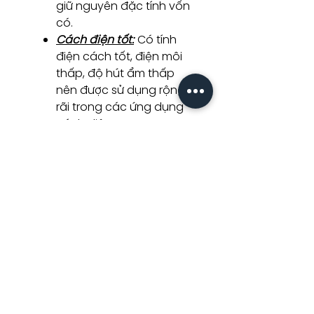
giữ nguyên đặc tính vốn
có.
Cách điện tốt:
Có tính
điện cách tốt, điện môi
thấp, độ hút ẩm thấp
nên được sử dụng rộng
rãi trong các ứng dụng
cách điện.
Khả năng gia công và
tạo hình:
Có khả năng
được gia công và tạo
hình linh hoạt, có thể tạo
ra các sản phẩm phức
tạp và đa dạng theo yêu
cầu.
3. THÔNG TIN CHI TIẾT SẢN PHẨM
BỒN TẮM
Thương hiệu: Rivington