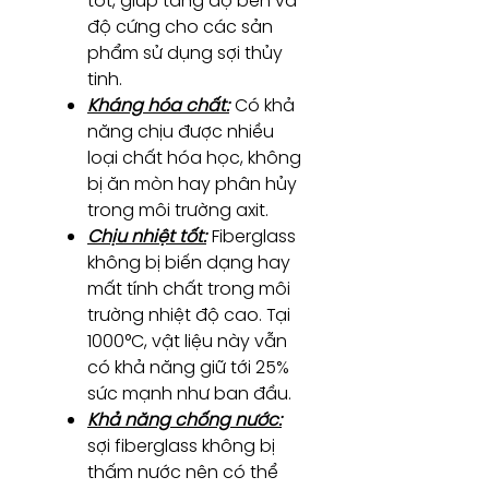
tốt, giúp tăng độ bền và
độ cứng cho các sản
phẩm sử dụng sợi thủy
tinh.
Kháng hóa chất:
Có khả
năng chịu được nhiều
loại chất hóa học, không
bị ăn mòn hay phân hủy
trong môi trường axit.
Chịu nhiệt tốt:
Fiberglass
không bị biến dạng hay
mất tính chất trong môi
trường nhiệt độ cao. Tại
1000°C, vật liệu này vẫn
có khả năng giữ tới 25%
sức mạnh như ban đầu.
Khả năng chống nước:
sợi fiberglass không bị
thấm nước nên có thể