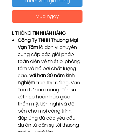
Thêm vào giỏ hàng
Mua ngay
1. THÔNG TIN NHÃN HÀNG
Công Ty TNHH Thương Mại
Vạn Tâm
là đơn vị chuyên
cung cấp các giải pháp
toàn diện về thiết bị phòng
tắm và hồ bơi chất lượng
cao.
Với hơn 30 năm kinh
nghiệm
trên thị trường, Vạn
Tâm tự hào mang đến sự
kết hợp hoàn hảo giữa
thẩm mỹ, tiện nghi và độ
bền cho mọi công trình,
đáp ứng đủ các yêu cầu
dự án từ dân sự tới thương