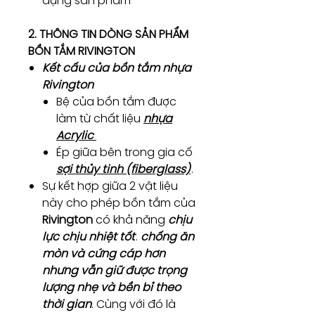
dụng sản phẩm
2. THÔNG TIN DÒNG SẢN PHẨM
BỒN TẮM RIVINGTON
Kết cấu của bồn tắm nhựa
Rivington
Bệ của bồn tắm được
làm từ chất liệu
nhựa
Acrylic
Ép giữa bên trong gia cố
sợi thủy tinh (fiberglass)
.
Sự kết hợp giữa 2 vật liệu
này cho phép bồn tắm của
Rivington
có khả năng
chịu
lực chịu nhiệt tốt
.
chống ăn
mòn và cứng cáp hơn
nhưng vẫn giữ được trọng
lượng nhẹ và bền bỉ theo
thời gian
. Cùng với đó là