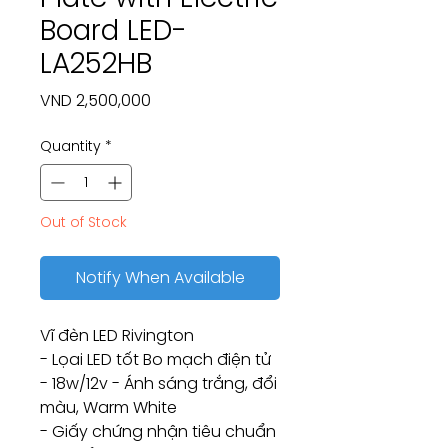
Board LED-
LA252HB
Price
VND 2,500,000
Quantity
*
Out of Stock
Notify When Available
Vĩ đèn LED Rivington
- Lọai LED tốt Bo mạch điện tử
- 18w/12v - Ánh sáng trắng, đổi
màu, Warm White
- Giấy chứng nhận tiêu chuẩn