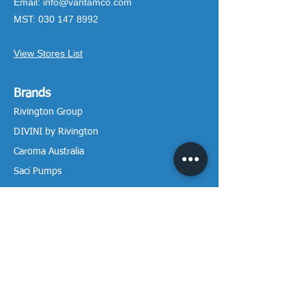
Email:
info@vantamco.com
MST:
030 147 8992
View Stores List
Brands
Rivington Group
DIVINI by Rivington
Caroma Australia
Saci Pumps
BS POOL - EU
DAVEY Pumps
Waterco Australia
Information
More About us
Visit our Showroom