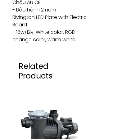
Châu Âu CE
- Bảo hành 2 năm
Rivington LED Plate with Electric
Board.
- 18w/12v, White color, RGB
change color, warm white
Related
Products