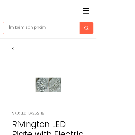
SKU: LED-LA252HB
Rivington LED
Plate with Electric