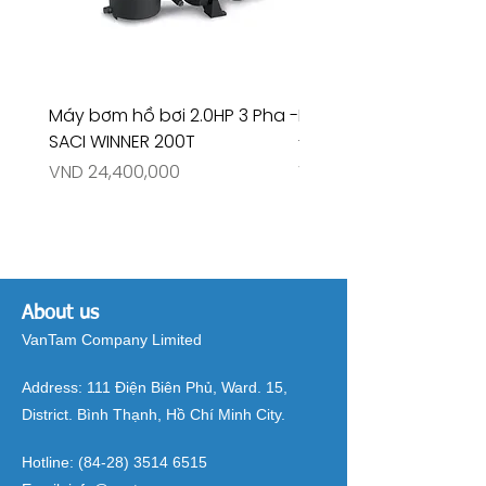
Máy bơm hồ bơi 2.0HP 3 Pha -
Máy bơm hồ bơi 4.5HP
SACI WINNER 200T
- RIVINGTON 30708
Price
Price
VND 24,400,000
VND 26,515,000
About us
VanTam Company Limited
Address:
111 Điện Biên Phủ, Ward. 15,
District. Bình Thạnh, Hồ Chí Minh City.
Hotline:
(84-28) 3514 6515