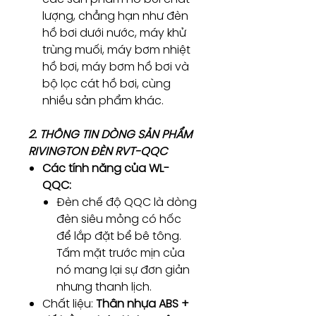
lượng, chẳng hạn như đèn
hồ bơi dưới nước, máy khử
trùng muối, máy bơm nhiệt
hồ bơi, máy bơm hồ bơi và
bộ lọc cát hồ bơi, cùng
nhiều sản phẩm khác.
2. THÔNG TIN DÒNG SẢN PHẨM
RIVINGTON ĐÈN RVT-QQC
Các tính năng của WL-
QQC:
Đèn chế độ QQC là dòng
đèn siêu mỏng có hốc
để lắp đặt bể bê tông.
Tấm mặt trước mịn của
nó mang lại sự đơn giản
nhưng thanh lịch.
Chất liệu:
Thân nhựa ABS +