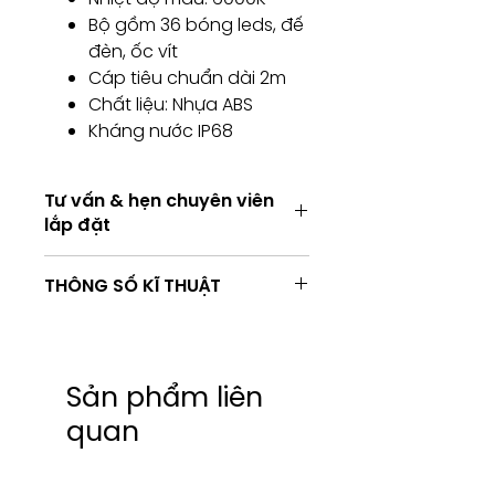
Bộ gồm 36 bóng leds, đế
đèn, ốc vít
Cáp tiêu chuẩn dài 2m
Chất liệu: Nhựa ABS
Kháng nước IP68
Tư vấn & hẹn chuyên viên
lắp đặt
Tư vấn & hẹn chuyên viên lắp đặt
THÔNG SỐ KĨ THUẬT
Tư vấn kỹ thuật / Hẹn chuyên viên
lắp đặt
Consulting / Booking for
TÊN
RVT-
RVT-
Installation service
DÒNG
QQC-
QQC-
HOTLINE:
ĐÈN
024PB-
036PB-
Sản phẩm liên
(+84) 283 514 515
WW
CW
quan
​(+84) 896 655 454
EMAIL: info@vantamco.com
Công
24
36
suất