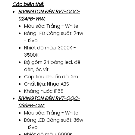
Các biến thể:
RIVINGTON ĐÈN RVT-QQC-
024PB-WW:
Màu sắc: Trắng - White
Bóng LED Công suất: 24w
- 12vol
Nhiệt độ màu: 3000K -
3500K
Bộ gồm 24 bóng led, đế
đèn, ốc vít
Cáp tiêu chuẩn dài 2m
Chất liệu: Nhựa ABS
Kháng nước IP68
RIVINGTON ĐÈN RVT-QQC-
036PB-CW:
Màu sắc: Trắng - White
Bóng LED Công suất: 36w
- 12vol
Nhiệt độ màu: 6000K