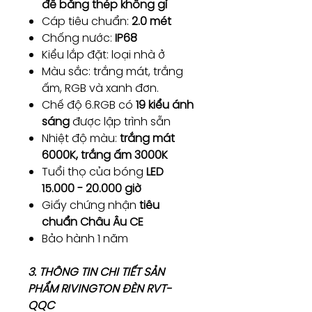
đế bằng thép không gỉ
Cáp tiêu chuẩn:
2.0 mét
Chống nước:
IP68
Kiểu lắp đặt: loại nhà ở
Màu sắc: trắng mát, trắng
ấm, RGB và xanh đơn.
Chế độ 6.RGB có
19 kiểu ánh
sáng
được lập trình sẵn
Nhiệt độ màu:
trắng mát
6000K, trắng ấm 3000K
Tuổi thọ của bóng
LED
15.000 - 20.000 giờ
Giấy chứng nhận
tiêu
chuẩn Châu Âu CE
Bảo hành 1 năm
3. THÔNG TIN CHI TIẾT SẢN
PHẨM RIVINGTON ĐÈN RVT-
QQC