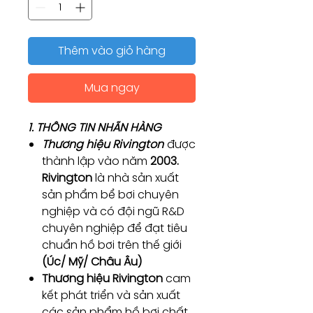
Thêm vào giỏ hàng
Mua ngay
1. THÔNG TIN NHÃN HÀNG
Thương hiệu Rivington
được
thành lập vào năm
2003.
Rivington
là nhà sản xuất
sản phẩm bể bơi chuyên
nghiệp và có đội ngũ R&D
chuyên nghiệp để đạt tiêu
chuẩn hồ bơi trên thế giới
(Úc/ Mỹ/ Châu Âu)
Thương hiệu Rivington
cam
kết phát triển và sản xuất
các sản phẩm hồ bơi chất