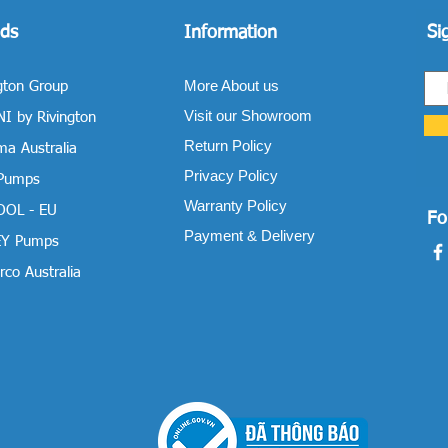
ds
Information
Si
More About us
gton Group
Visit our Showroom
I by Rivington
Return Policy
a Australia
Privacy Policy
 Pumps
Warranty Policy
OOL - EU
Fo
Payment & Delivery
Y Pumps
co Australia