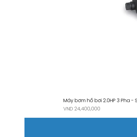
Máy bơm hồ bơi 2.0HP 3 Pha - 
Price
VND 24,400,000