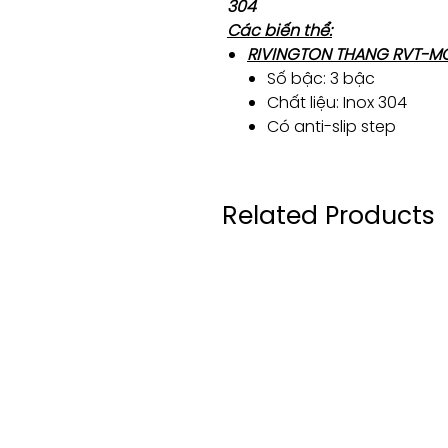
304
Các biến thể:
RIVINGTON THANG RVT-M
Số bậc: 3 bậc
Chất liệu: Inox 304
Có anti-slip step
Related Products