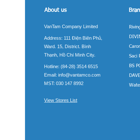
About us
Bran
VanTam Company Limited
Rivin
DIVIN
Address:
111 Điện Biên Phủ,
Ward. 15, District. Bình
Carom
Thạnh, Hồ Chí Minh City.
Saci
BS P
Hotline: (84-28) 3514 6515
Email:
info@vantamco.com
DAVE
MST: 030 147 8992
Water
View Stores List