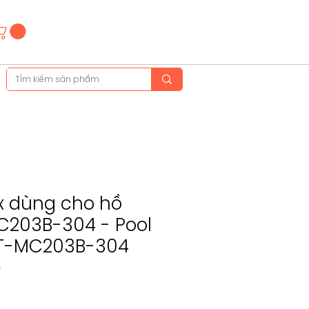
Hotline
(+84)28 3514 6515
(+84)89 665 5454
x dùng cho hồ
C203B-304 - Pool
VT-MC203B-304
4
ce