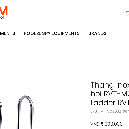
M
ol
PMENTS
POOL & SPA EQUIPMENTS
BRANDS
Thang Ino
bơi RVT-M
Ladder R
SKU: RVT-MC203B-30
Pri
VND 5,000,000