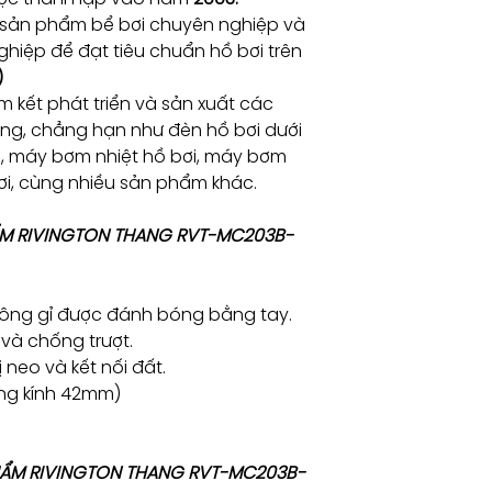
Số bậc
 sản phẩm bể bơi chuyên nghiệp và
hiệp để đạt tiêu chuẩn hồ bơi trên
Anti-slip step
)
 kết phát triển và sản xuất các
Thông số
ng, chẳng hạn như đèn hồ bơi dưới
i, máy bơm nhiệt hồ bơi, máy bơm
Cao so với thàn
(mm)
bơi, cùng nhiều sản phẩm khác.
Khoảng cách bậ
ẨM RIVINGTON THANG RVT-MC203B-
(mm)
Chìm dưới hồ (
hông gỉ được đánh bóng bằng tay.
và chống trượt.
Độ rộng (mm)
ị neo và kết nối đất.
ờng kính 42mm)
 PHẨM RIVINGTON THANG RVT-MC203B-