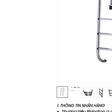
1. THÔNG TIN NHÃN HÀNG
Thương hiệu Rivington
đượ