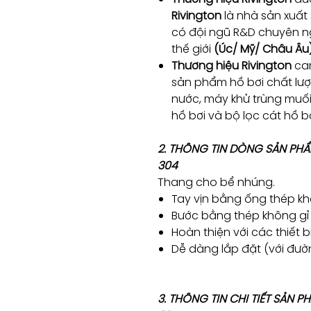
Rivington
là nhà sản xuất
có đội ngũ R&D chuyên ng
thế giới
(Úc/ Mỹ/ Châu Âu
Thương hiệu Rivington
cam
sản phẩm hồ bơi chất lượ
nước, máy khử trùng muố
hồ bơi và bộ lọc cát hồ 
2. THÔNG TIN DÒNG SẢN PH
304
Thang cho bể nhúng.
Tay vịn bằng ống thép k
Bước bằng thép không gỉ 
Hoàn thiện với các thiết b
Dễ dàng lắp đặt (với đư
3. THÔNG TIN CHI TIẾT SẢN