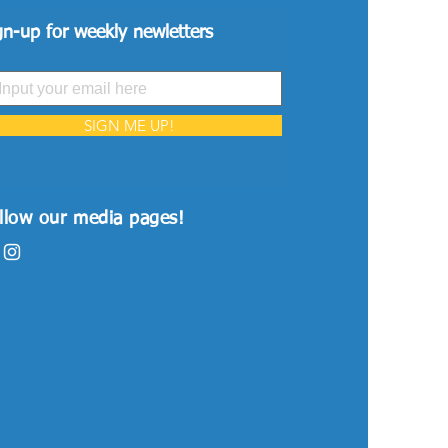
gn-up for weekly newletters
SIGN ME UP!
llow our media pages!