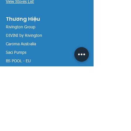
View Stores List
Thương Hiệu
Rivington Group
DIVINI by Rivington
Caroma Australia
Saci Pumps
BS POOL - EU
DAVEY Pumps
Waterco Australia
Thông tin
Giới thiệu chúng tôi
Liên hệ / Tìm chúng tôi
Chính sách Trả hàng
Chính sách Bảo mật