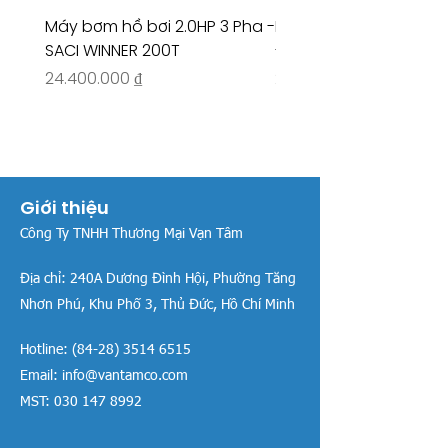
Máy bơm hồ bơi 2.0HP 3 Pha -
Máy bơm hồ bơi 4.5HP
SACI WINNER 200T
- RIVINGTON 30708
Giá
Giá
24.400.000 ₫
26.515.000 ₫
Giới thiệu
Công Ty TNHH Thương Mại Vạn Tâm
Địa chỉ:
240A Dương Đình Hội, Phường Tăng
Nhơn Phú, Khu Phố 3, Thủ Đức, Hồ Chí Minh
Hotline:
(84-28) 3514 6515
Email:
info@vantamco.com
MST:
030 147 8992