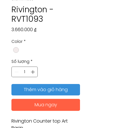
Rivington -
RVT1093
Giá
3.660.000 ₫
Color
*
Số lượng
*
Thêm vào giỏ hàng
Mua ngay
Rivington Counter top Art
Basin