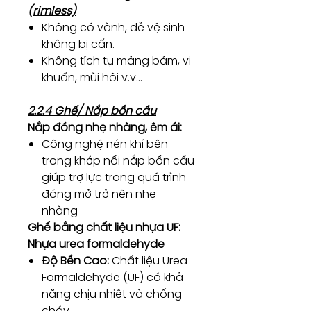
(rimless)
Không có vành, dễ vệ sinh
không bị cấn.
Không tích tụ mảng bám, vi
khuẩn, mùi hôi v.v…
2.2.4 Ghế/ Nắp bồn cầu
Nắp đóng nhẹ nhàng, êm ái:
Công nghệ nén khí bên
trong khớp nối nắp bồn cầu
giúp trợ lực trong quá trình
đóng mở trở nên nhẹ
nhàng
Ghế bằng chất liệu nhựa UF:
Nhựa urea formaldehyde
Độ Bền Cao:
Chất liệu Urea
Formaldehyde (UF) có khả
năng chịu nhiệt và chống
cháy