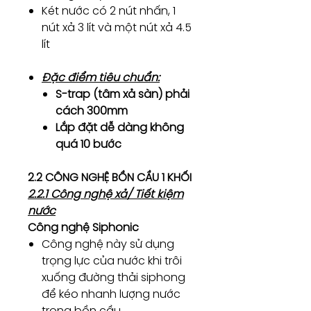
Két nước có 2 nút nhấn, 1
nút xả 3 lít và một nút xả 4.5
lít
Đặc điểm tiêu chuẩn:
S-trap (tâm xả sàn) phải
cách 300mm
Lắp đặt dễ dàng không
quá 10 bước
2.2 CÔNG NGHỆ BỒN CẦU 1 KHỐI
2.2.1 Công nghệ xả/ Tiết kiệm
nước
Công nghệ Siphonic
Công nghệ này sử dụng
trọng lực của nước khi trôi
xuống đường thải siphong
để kéo nhanh lượng nước
trong bồn cầu.