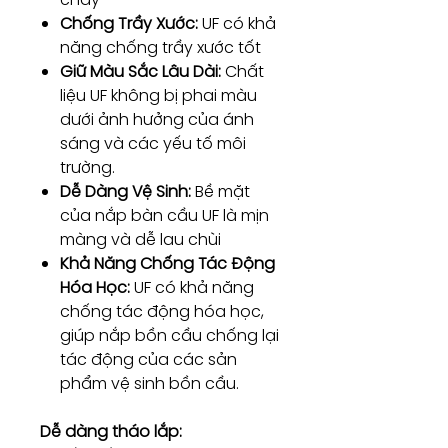
Chống Trầy Xước:
UF có khả
năng chống trầy xước tốt
Giữ Màu Sắc Lâu Dài:
Chất
liệu UF không bị phai màu
dưới ảnh hưởng của ánh
sáng và các yếu tố môi
trường.
Dễ Dàng Vệ Sinh:
Bề mặt
của nắp bàn cầu UF là mịn
màng và dễ lau chùi
Khả Năng Chống Tác Động
Hóa Học:
UF có khả năng
chống tác động hóa học,
giúp nắp bồn cầu chống lại
tác động của các sản
phẩm vệ sinh bồn cầu.
Dễ dàng tháo lắp: