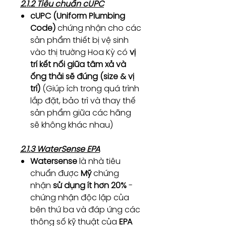
2.1.2 Tiêu chuẩn cUPC
cUPC (Uniform Plumbing
Code)
chứng nhận cho các
sản phẩm thiết bị vệ sinh
vào thị trường Hoa Kỳ có
vị
trí kết nối giữa tâm xả và
ống thải sẽ đúng (size & vị
trí)
(Giúp ích trong quá trình
lắp đặt, bảo trì và thay thế
sản phẩm giữa các hãng
sẽ không khác nhau)
2.1.3 WaterSense EPA
Watersense
là nhà tiêu
chuẩn được
Mỹ
chứng
nhận
sử dụng ít hơn 20%
-
chứng nhận độc lập của
bên thứ ba và đáp ứng các
thông số kỹ thuật của
EPA