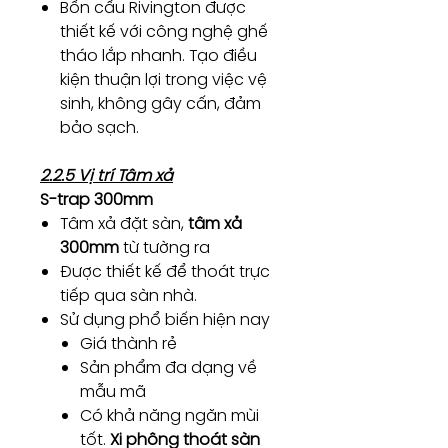
Bồn cầu Rivington được
thiết kế với công nghệ ghế
tháo lắp nhanh. Tạo điều
kiện thuận lợi trong việc vệ
sinh, không gây cấn, đảm
bảo sạch.
2.2.5 Vị trí Tâm xả
S-trap 300mm
Tâm xả đặt sàn,
tâm xả
300mm
từ tường ra
Được thiết kế để thoát trực
tiếp qua sàn nhà.
Sử dụng phổ biến hiện nay
Giá thành rẻ
Sản phẩm đa dạng về
mẫu mã
Có khả năng ngăn mùi
tốt.
Xi phông thoát sàn