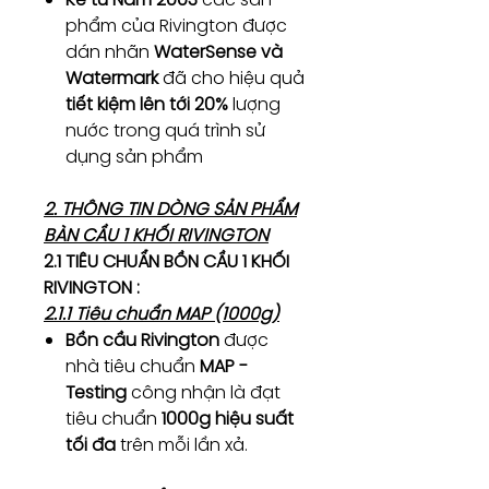
phẩm của Rivington được
dán nhãn
WaterSense và
Watermark
đã cho hiệu quả
tiết kiệm lên tới 20%
lượng
nước trong quá trình sử
dụng sản phẩm
2. THÔNG TIN DÒNG SẢN PHẨM
BÀN CẦU 1 KHỐI RIVINGTON
2.1 TIÊU CHUẨN BỒN CẦU 1 KHỐI
RIVINGTON :
2.1.1 Tiêu chuẩn MAP (1000g)
Bồn cầu Rivington
được
nhà tiêu chuẩn
MAP -
Testing
công nhận là đạt
tiêu chuẩn
1000g hiệu suất
tối đa
trên mỗi lần xả.