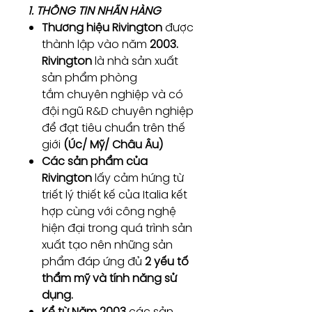
1. THÔNG TIN NHÃN HÀNG
Thương hiệu Rivington
được
thành lập vào năm
2003.
Rivington
là nhà sản xuất
sản phẩm phòng
tắm chuyên nghiệp và có
đội ngũ R&D chuyên nghiệp
để đạt tiêu chuẩn trên thế
giới
(Úc/ Mỹ/ Châu Âu)
Các sản phẩm của
Rivington
lấy cảm hứng từ
triết lý thiết kế của Italia kết
hợp cùng với công nghệ
hiện đại trong quá trình sản
xuất tạo nên những sản
phẩm đáp ứng đủ
2 yếu tố
thẩm mỹ và tính năng sử
dụng.
Kể từ Năm 2003
các sản