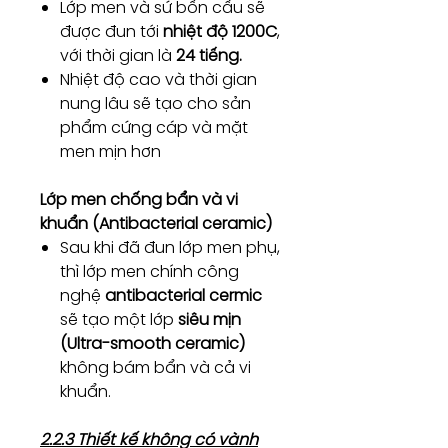
Lớp men và sứ bồn cầu sẽ
được đun tới
nhiệt độ 1200C
,
với thời gian là
24 tiếng.
Nhiệt độ cao và thời gian
nung lâu sẽ tạo cho sản
phẩm cứng cáp và mặt
men mịn hơn
Lớp men chống bẩn và vi
khuẩn (Antibacterial ceramic)
Sau khi đã đun lớp men phụ,
thì lớp men chính công
nghệ
antibacterial cermic
sẽ tạo một lớp
siêu mịn
(Ultra-smooth ceramic)
không bám bẩn và cả vi
khuẩn.
2.2.3 Thiết kế không có vành