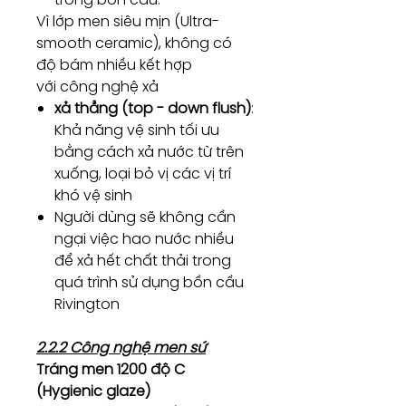
Vì lớp men siêu mịn (Ultra-
smooth ceramic), không có
độ bám nhiều kết hợp
với công nghệ xả
xả thẳng (top - down flush)
:
Khả năng vệ sinh tối ưu
bằng cách xả nước từ trên
xuống, loại bỏ vị các vị trí
khó vệ sinh
Người dùng sẽ không cần
ngại việc hao nước nhiều
để xả hết chất thải trong
quá trình sử dụng bồn cầu
Rivington
2.2.2 Công nghệ men sứ
Tráng men 1200 độ C
(Hygienic glaze)