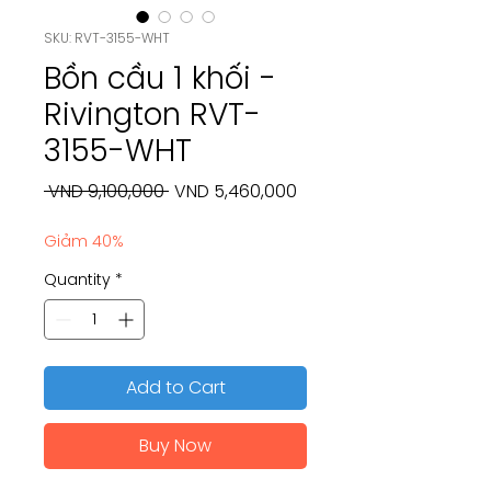
SKU: RVT-3155-WHT
Bồn cầu 1 khối -
Rivington RVT-
3155-WHT
Regular
Sale
 VND 9,100,000 
VND 5,460,000
Price
Price
Giảm 40%
Quantity
*
Add to Cart
Buy Now