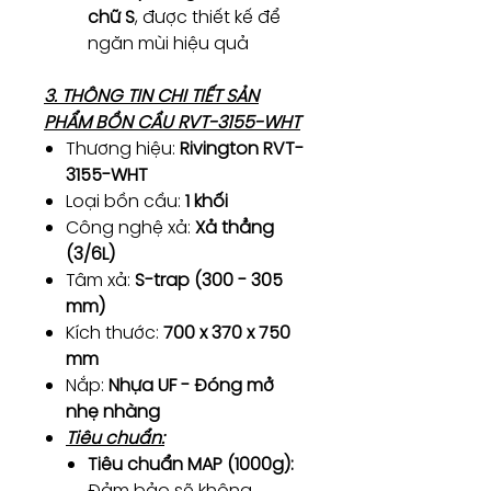
chữ S
, được thiết kế để
ngăn mùi hiệu quả
3. THÔNG TIN CHI TIẾT SẢN
PHẨM BỒN CẦU RVT-3155-WHT
Thương hiệu:
Rivington RVT-
3155-WHT
Loại bồn cầu:
1 khối
Công nghệ xả:
Xả thẳng
(3/6L)
Tâm xả:
S-trap (300 - 305
mm)
Kích thước:
700 x 370 x 750
mm
Nắp:
Nhựa UF - Đóng mở
nhẹ nhàng
Tiêu chuẩn:
Tiêu chuẩn MAP (1000g):
Đảm bảo sẽ không