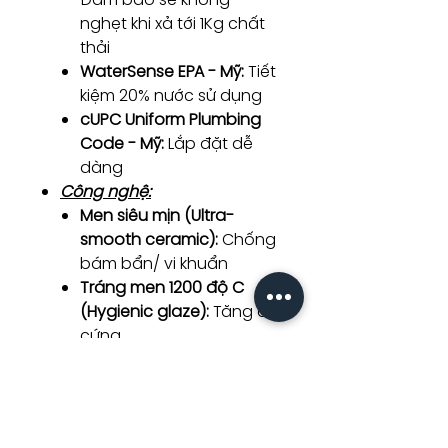
nghẹt khi xả tới 1Kg chất
thải
WaterSense EPA - Mỹ:
Tiết
kiệm 20% nước sử dụng
cUPC Uniform Plumbing
Code - Mỹ:
Lắp đặt dễ
dàng
Công nghệ:
Men siêu mịn (Ultra-
smooth ceramic):
Chống
bám bẩn/ vi khuẩn
Tráng men 1200 độ C
(Hygienic glaze):
Tăng độ
cứng
Công nghệ Siphonic:
Hỗ
trợ xả thải
Thiết kế không vành:
Dễ
vệ sinh