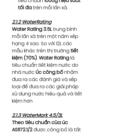
tiêu chuẩn
1000g hiệu suất
tối đa
trên mỗi lần xả.
2.1.2 WaterRating
Water Rating 3.5L
trung bình
mỗi lần xả trên một năm xếp
hạng 4 sao. So với 12L các
mẫu khác trên thị trường
tiết
kiệm (70%)
.
Water Rating
là
tiêu chuẩn tiết kiệm nước do
nhà nước
Úc công bố
nhằm
đưa ra các đánh giá và xếp
loại để đưa ra các giải pháp
sử dụng nước hiệu quả và tiết
kiệm hơn
2.1.3 WaterMark 4.5/3L
Theo tiêu chuẩn của úc
AS1172.1/2
được công bố là tất