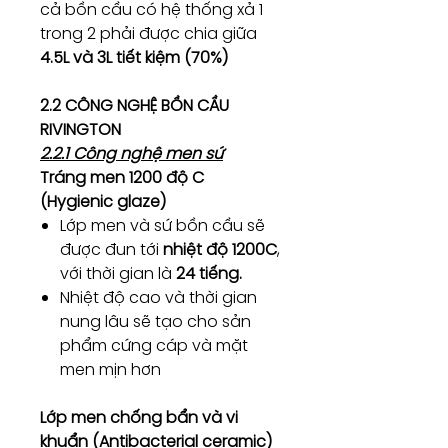
cả bồn cầu có hệ thống xả 1
trong 2 phải được chia giữa
4.5L và 3L tiết kiệm (70%)
2.2 CÔNG NGHỆ BỒN CẦU
RIVINGTON
2.2.1 Công nghệ men sứ
Tráng men 1200 độ C
(Hygienic glaze)
Lớp men và sứ bồn cầu sẽ
được đun tới
nhiệt độ 1200C
,
với thời gian là
24 tiếng.
Nhiệt độ cao và thời gian
nung lâu sẽ tạo cho sản
phẩm cứng cáp và mặt
men mịn hơn
Lớp men chống bẩn và vi
khuẩn (Antibacterial ceramic)