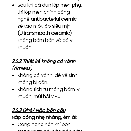
Sau khi đã đun lớp men phụ,
thì lớp men chính công
nghệ
antibacterial cermic
sẽ tạo một lớp
siêu mịn
(Ultra-smooth ceramic)
không bám bẩn và cả vi
khuẩn.
2.2.2 Thiết kế không có vành
(rimless)
Không có vành, dễ vệ sinh
không bị cấn.
Không tích tụ mảng bám, vi
khuẩn, mùi hôi v.v…
2.2.3 Ghế/ Nắp bồn cầu
Nắp đóng nhẹ nhàng, êm ái:
Công nghệ nén khí bên