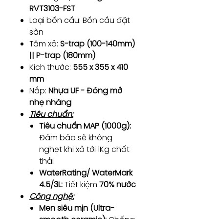
RVT3103-FST
Loại bồn cầu: Bồn cầu đặt
sàn
Tâm xả:
S-trap (100-140mm)
|| P-trap (180mm)
Kích thước:
555 x 355 x 410
mm
Nắp:
Nhựa UF - Đóng mở
nhẹ nhàng
Tiêu chuẩn:
Tiêu chuẩn MAP (1000g):
Đảm bảo sẽ không
nghẹt khi xả tới 1Kg chất
thải
WaterRating/ WaterMark
4.5/3L:
Tiết kiệm
70% nước
Công nghệ:
Men siêu mịn (Ultra-