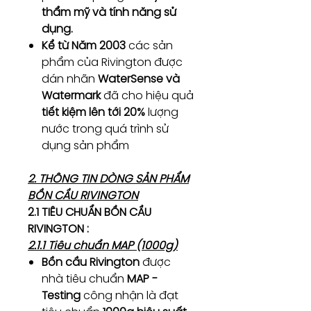
thẩm mỹ và tính năng sử
dụng.
Kể từ Năm 2003
các sản
phẩm của Rivington được
dán nhãn
WaterSense và
Watermark
đã cho hiệu quả
tiết kiệm lên tới 20%
lượng
nước trong quá trình sử
dụng sản phẩm
2. THÔNG TIN DÒNG SẢN PHẨM
BỒN CẦU RIVINGTON
2.1 TIÊU CHUẨN BỒN CẦU
RIVINGTON :
2.1.1 Tiêu chuẩn MAP (1000g)
Bồn cầu Rivington
được
nhà tiêu chuẩn
MAP -
Testing
công nhận là đạt