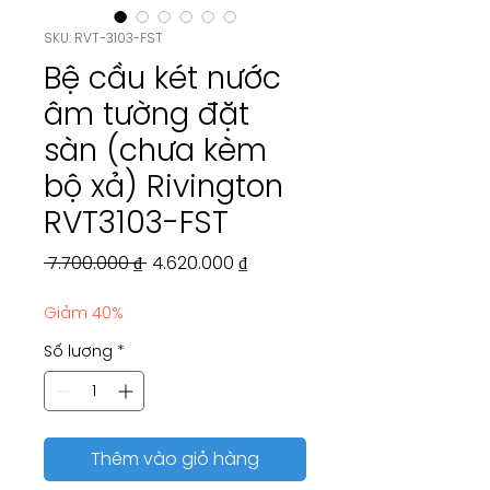
SKU: RVT-3103-FST
Bệ cầu két nước
âm tường đặt
sàn (chưa kèm
bộ xả) Rivington
RVT3103-FST
Giá
Giá
 7.700.000 ₫ 
4.620.000 ₫
thông
bán
Giảm 40%
thường
rẻ
Số lượng
*
Thêm vào giỏ hàng