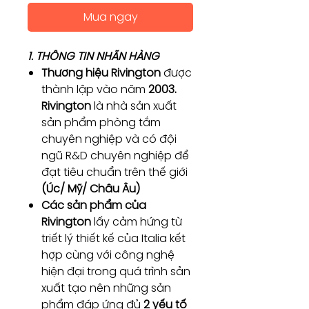
Mua ngay
1. THÔNG TIN NHÃN HÀNG
Thương hiệu Rivington
được
thành lập vào năm
2003.
Rivington
là nhà sản xuất
sản phẩm phòng tắm
chuyên nghiệp và có đội
ngũ R&D chuyên nghiệp để
đạt tiêu chuẩn trên thế giới
(Úc/ Mỹ/ Châu Âu)
Các sản phẩm của
Rivington
lấy cảm hứng từ
triết lý thiết kế của Italia kết
hợp cùng với công nghệ
hiện đại trong quá trình sản
xuất tạo nên những sản
phẩm đáp ứng đủ
2 yếu tố