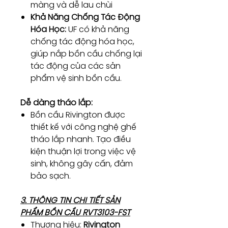
màng và dễ lau chùi
Khả Năng Chống Tác Động
Hóa Học:
UF có khả năng
chống tác động hóa học,
giúp nắp bồn cầu chống lại
tác động của các sản
phẩm vệ sinh bồn cầu.
Dễ dàng tháo lắp:
Bồn cầu Rivington được
thiết kế với công nghệ ghế
tháo lắp nhanh. Tạo điều
kiện thuận lợi trong việc vệ
sinh, không gây cấn, đảm
bảo sạch.
3. THÔNG TIN CHI TIẾT SẢN
PHẨM BỒN CẦU RVT3103-FST
Thương hiệu:
Rivington