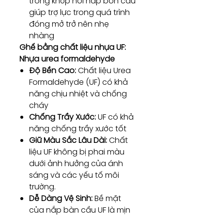
trong khớp nối nắp bồn cầu
giúp trợ lực trong quá trình
đóng mở trở nên nhẹ
nhàng
Ghế bằng chất liệu nhựa UF:
Nhựa urea formaldehyde
Độ Bền Cao:
Chất liệu Urea
Formaldehyde (UF) có khả
năng chịu nhiệt và chống
cháy
Chống Trầy Xước:
UF có khả
năng chống trầy xước tốt
Giữ Màu Sắc Lâu Dài:
Chất
liệu UF không bị phai màu
dưới ảnh hưởng của ánh
sáng và các yếu tố môi
trường.
Dễ Dàng Vệ Sinh:
Bề mặt
của nắp bàn cầu UF là mịn