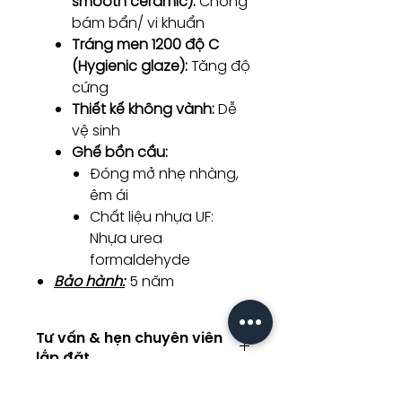
smooth ceramic):
Chống
bám bẩn/ vi khuẩn
Tráng men 1200 độ C
(Hygienic glaze):
Tăng độ
cứng
Thiết kế không vành:
Dễ
vệ sinh
Ghế bồn cầu:
Đóng mở nhẹ nhàng,
êm ái
Chất liệu nhựa UF:
Nhựa urea
formaldehyde
Bảo hành:
5 năm
Tư vấn & hẹn chuyên viên
lắp đặt
Tư vấn kỹ thuật / Hẹn chuyên viên