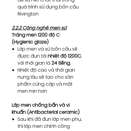
quá trình sử dụng bồn cầu
Rivington
2.2.2 Công nghệ men sứ
Tráng men 1200 độ C
(Hygienic glaze)
Lớp men và sứ bồn cầu sẽ
được đun tới
nhiệt độ 1200C
,
với thời gian là
24 tiếng.
Nhiệt độ cao và thời gian
nung lâu sẽ tạo cho sản
phẩm cứng cáp và mặt
men mịn hơn
Lớp men chống bẩn và vi
khuẩn (Antibacterial ceramic)
Sau khi đã đun lớp men phụ,
thì lớp men chính công