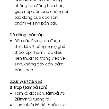
chống tác động hóa học,
giúp nắp bồn cầu chống lại
tác động của các sản
phẩm vệ sinh bồn cầu.
Dễ dàng tháo lắp:
Bồn cầu Rivington được
thiết kế với công nghệ ghế
tháo lắp nhanh. Tạo điều
kiện thuận lợi trong việc vệ
sinh, không gây cấn, đảm
bảo sạch.
2.2.5 Vị trí Tâm xả
S-trap (tâm xả sàn)
Tâm xả đặt sàn,
tâm xả 75 -
213mm
từ tường ra
Được thiết kế để thoát trực