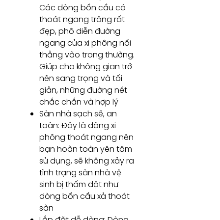
Các dòng bồn cầu có
thoát ngang trông rất
đẹp, phô diễn đường
ngang của xi phông nối
thằng vào trong thường.
Giúp cho không gian trở
nên sang trọng và tối
giản, những đường nét
chắc chắn và hợp lý
Sàn nhà sạch sẽ, an
toàn: Đây là dòng xi
phông thoát ngang nên
bạn hoàn toàn yên tâm
sử dụng, sẽ không xảy ra
tình trạng sàn nhà vệ
sinh bị thấm dột như
dòng bồn cầu xả thoát
sàn
Lắp đặt dễ dàng: Dòng