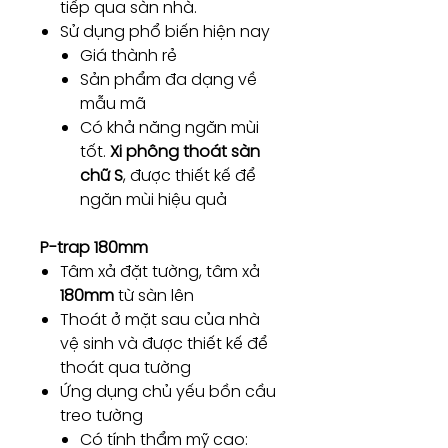
tiếp qua sàn nhà.
Sử dụng phổ biến hiện nay
Giá thành rẻ
Sản phẩm đa dạng về
mẫu mã
Có khả năng ngăn mùi
tốt.
Xi phông thoát sàn
chữ S
, được thiết kế để
ngăn mùi hiệu quả
P-trap 180mm
Tâm xả đặt tường, tâm xả
180mm
từ sàn lên
Thoát ở mặt sau của nhà
vệ sinh và được thiết kế để
thoát qua tường
Ứng dụng chủ yếu bồn cầu
treo tường
Có tính thẩm mỹ cao: