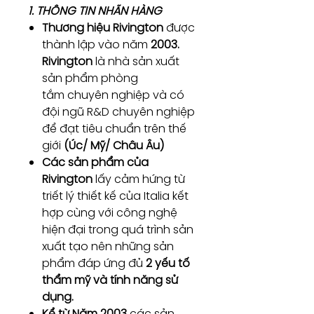
1. THÔNG TIN NHÃN HÀNG
Thương hiệu Rivington
được
thành lập vào năm
2003.
Rivington
là nhà sản xuất
sản phẩm phòng
tắm chuyên nghiệp và có
đội ngũ R&D chuyên nghiệp
để đạt tiêu chuẩn trên thế
giới
(Úc/ Mỹ/ Châu Âu)
Các sản phẩm của
Rivington
lấy cảm hứng từ
triết lý thiết kế của Italia kết
hợp cùng với công nghệ
hiện đại trong quá trình sản
xuất tạo nên những sản
phẩm đáp ứng đủ
2 yếu tố
thẩm mỹ và tính năng sử
dụng.
Kể từ Năm 2003
các sản