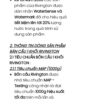
phẩm của Rivington được
dán nhãn
WaterSense và
Watermark
đã cho hiệu quả
tiết kiệm lên tới 20%
lượng
nước trong quá trình sử
dụng sản phẩm
2. THÔNG TIN DÒNG SẢN PHẨM
BÀN CẦU 1 KHỐI RIVINGTON
2.1 TIÊU CHUẨN BỒN CẦU 1 KHỐI
RIVINGTON :
2.1.1 Tiêu chuẩn MAP (1000g)
Bồn cầu Rivington
được
nhà tiêu chuẩn
MAP -
Testing
công nhận là đạt
tiêu chuẩn
1000g hiệu suất
tối đa
trên mỗi lần xả.