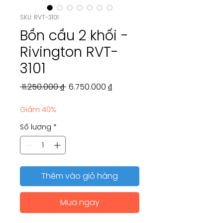
SKU: RVT-3101
Bồn cầu 2 khối -
Rivington RVT-
3101
Giá
Giá
 11.250.000 ₫ 
6.750.000 ₫
thông
bán
Giảm 40%
thường
rẻ
Số lượng
*
Thêm vào giỏ hàng
Mua ngay