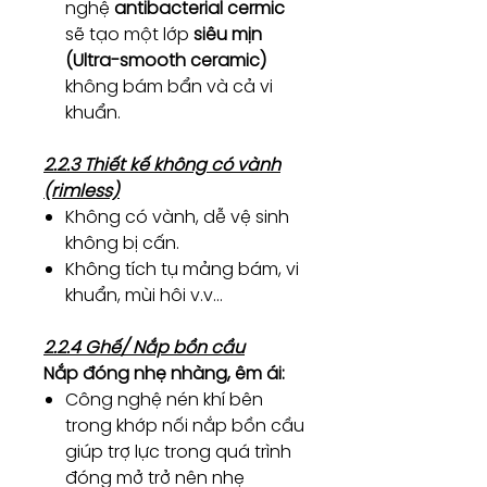
nghệ
antibacterial cermic
sẽ tạo một lớp
siêu mịn
(Ultra-smooth ceramic)
không bám bẩn và cả vi
khuẩn.
2.2.3 Thiết kế không có vành
(rimless)
Không có vành, dễ vệ sinh
không bị cấn.
Không tích tụ mảng bám, vi
khuẩn, mùi hôi v.v…
2.2.4 Ghế/ Nắp bồn cầu
Nắp đóng nhẹ nhàng, êm ái:
Công nghệ nén khí bên
trong khớp nối nắp bồn cầu
giúp trợ lực trong quá trình
đóng mở trở nên nhẹ