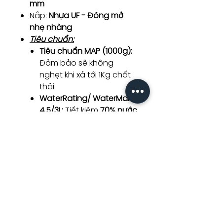
mm
Nắp:
Nhựa UF - Đóng mở
nhẹ nhàng
Tiêu chuẩn:
Tiêu chuẩn MAP (1000g):
Đảm bảo sẽ không
nghẹt khi xả tới 1Kg chất
thải
WaterRating/ WaterMark
4.5/3L:
Tiết kiệm
70% nước
Công nghệ:
Men siêu mịn (Ultra-
smooth ceramic):
Chống
bám bẩn/ vi khuẩn
Tráng men 1200 độ C
(Hygienic glaze):
Tăng độ
cứng
Thiết kế không vành:
Dễ
vệ sinh