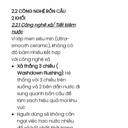
2.2 CÔNG NGHỆ BỒN CẦU
2 KHỐI
2.2.1 Công nghệ xả/ Tiết kiệm
nước
Vì lớp men siêu mịn (Ultra-
smooth ceramic), không có
độ bám nhiều kết hợp
với công nghệ xả
Xả thẳng 3 chiều (
Washdown Flushing):
Hệ
thống vòi 3 chiều trên
xuống và 2 bên dẫn nước đi
xung quanh bồn cầu để
làm sạch hiệu quả mọi khu
vực
Người dùng sẽ không cần
ngại việc hao nước nhiều
để xả hết chất thải trong