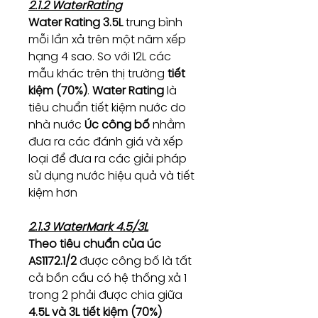
2.1.2 WaterRating
Water Rating 3.5L
trung bình
mỗi lần xả trên một năm xếp
hạng 4 sao. So với 12L các
mẫu khác trên thị trường
tiết
kiệm (70%)
.
Water Rating
là
tiêu chuẩn tiết kiệm nước do
nhà nước
Úc công bố
nhằm
đưa ra các đánh giá và xếp
loại để đưa ra các giải pháp
sử dụng nước hiệu quả và tiết
kiệm hơn
2.1.3 WaterMark 4.5/3L
Theo tiêu chuẩn của úc
AS1172.1/2
được công bố là tất
cả bồn cầu có hệ thống xả 1
trong 2 phải được chia giữa
4.5L và 3L tiết kiệm (70%)