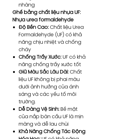
nhàng
Ghế bằng chất liệu nhựa UF:
Nhựa urea formaldehyde
Độ Bền Cao:
Chất liệu Urea
Formaldehyde (UF) có khả
năng chịu nhiệt và chống
cháy
Chống Trầy Xước:
UF có khả
năng chống trầy xước tốt
Giữ Màu Sắc Lâu Dài:
Chất
liệu UF không bị phai màu
dưới ảnh hưởng của ánh
sáng và các yếu tố môi
trường.
Dễ Dàng Vệ Sinh:
Bề mặt
của nắp bàn cầu UF là mịn
màng và dễ lau chùi
Khả Năng Chống Tác Động
Hóa Học:
UF có khả năng