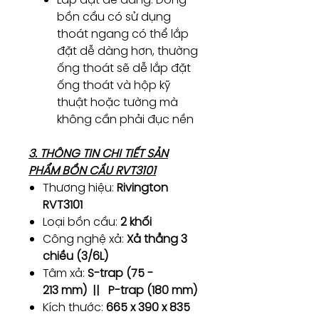
bồn cầu có sử dụng
thoát ngang có thể lắp
đặt dễ dàng hơn, thường
ống thoát sẽ dễ lắp đặt
ống thoát và hộp kỹ
thuật hoặc tường mà
không cần phải đục nền
3. THÔNG TIN CHI TIẾT SẢN
PHẨM BỒN CẦU RVT3101
Thương hiệu:
Rivington
RVT3101
Loại bồn cầu:
2 khối
Công nghệ xả:
Xả thẳng 3
chiều (3/6L)
Tâm xả:
S-trap (75 -
213 mm) || P-trap (180 mm)
Kích thước:
665 x 390 x 835