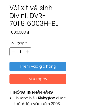
Vòi xịt vệ sinh
Divini. DVR-
701.816003H-BL
Giá
1.800.000 ₫
Số lượng
*
Thêm vào giỏ hàng
Mua ngay
1. THÔNG TIN NHÃN HÀNG
Thương hiệu
Rivington
được
thành lập vào năm 2003.