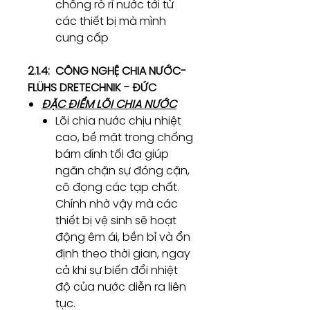
chống rò rỉ nước tới từ
các thiết bị mà mình
cung cấp
2.1.4: CÔNG NGHỆ CHIA NƯỚC-
FLÜHS DRETECHNIK - ĐỨC
ĐẶC ĐIỂM LÕI CHIA NƯỚC
Lõi chia nước chịu nhiệt
cao, bề mặt trong chống
bám dính tối đa giúp
ngăn chặn sự đóng cặn,
cô đọng các tạp chất.
Chính nhờ vậy mà các
thiết bị vệ sinh sẽ hoạt
động êm ái, bền bỉ và ổn
định theo thời gian, ngay
cả khi sự biến đổi nhiệt
độ của nước diễn ra liên
tục.