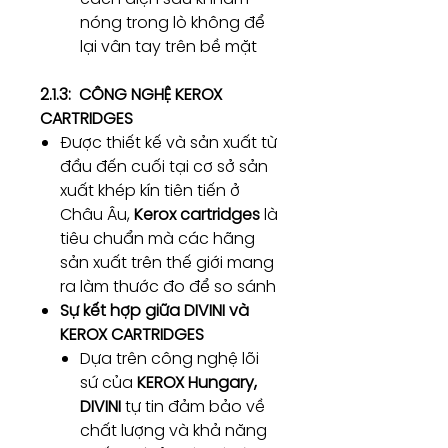
nóng trong lò không để
lại vân tay trên bề mặt
2.1.3: CÔNG NGHỆ KEROX
CARTRIDGES
Được thiết kế và sản xuất từ
đầu đến cuối tại cơ sở sản
xuất khép kín tiên tiến ở
Châu Âu,
Kerox cartridges
là
tiêu chuẩn mà các hãng
sản xuất trên thế giới mang
ra làm thước đo để so sánh
Sự kết hợp giữa DIVINI và
KEROX CARTRIDGES
Dựa trên công nghệ lõi
sứ của
KEROX Hungary,
DIVINI
tự tin đảm bảo về
chất lượng và khả năng