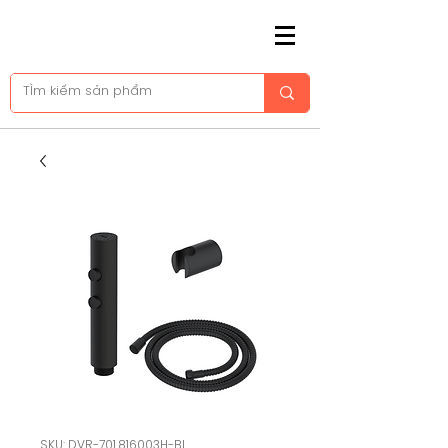
SKU: DVR-701.816003H-BL