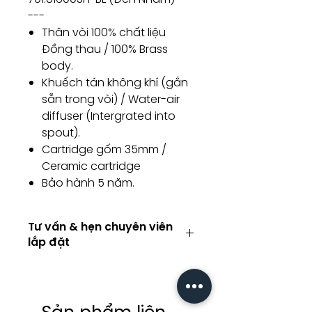
---
Thân vòi 100% chất liệu
Đồng thau / 100% Brass
body.
Khuếch tán không khí (gắn
sẵn trong vòi) / Water-air
diffuser (Intergrated into
spout).
Cartridge gốm 35mm /
Ceramic cartridge
Bảo hành 5 năm.
Tư vấn & hẹn chuyên viên
lắp đặt
Tư vấn kỹ thuật / Hẹn chuyên viên
lắp đặt
Consulting / Booking for