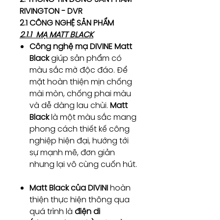
RIVINGTON - DVR
2.1 CÔNG NGHỆ SẢN PHẨM
2.1.1 MẠ MATT BLACK
Công nghệ mạ DIVINE Matt
Black
giúp sản phẩm có
màu sắc mờ độc đáo. Để
mặt hoàn thiện mịn chống
mài mòn, chống phai màu
và dễ dàng lau chùi.
Matt
Black
là một màu sắc mang
phong cách thiết kế công
nghiệp hiện đại, hướng tới
sự mạnh mẽ, đơn giản
nhưng lại vô cùng cuốn hút.
Matt Black của DIVINI
hoàn
thiện thực hiện thông qua
quá trình là
điện di