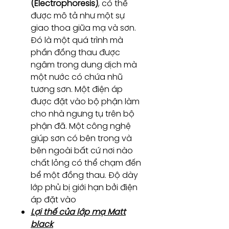
(Electrophoresis)
, có thể
được mô tả như một sự
giao thoa giữa mạ và sơn.
Đó là một quá trình mà
phần đồng thau được
ngâm trong dung dịch mà
một nước có chứa nhũ
tương sơn. Một điện áp
được đặt vào bộ phận làm
cho nhà ngưng tụ trên bộ
phận đã. Một công nghệ
giúp sơn có bên trong và
bên ngoài bất cứ nơi nào
chất lỏng có thể chạm đến
bể một đồng thau. Độ dày
lớp phủ bị giới hạn bởi điện
áp đặt vào
Lợi thế của lớp mạ Matt
black