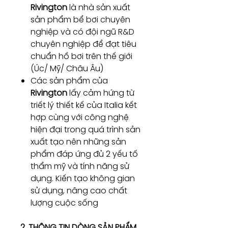
Rivington
là nhà sản xuất
sản phẩm bể bơi chuyên
nghiệp và có đội ngũ R&D
chuyên nghiệp để đạt tiêu
chuẩn hồ bơi trên thế giới
(Úc/ Mỹ/ Châu Âu)
Các sản phẩm của
Rivington
lấy cảm hứng từ
triết lý thiết kế của Italia kết
hợp cùng với công nghệ
hiện đại trong quá trình sản
xuất tạo nên những sản
phẩm đáp ứng đủ 2 yếu tố
thẩm mỹ và tính năng sử
dụng. Kiến tạo không gian
sử dụng, nâng cao chất
lượng cuộc sống
2. THÔNG TIN DÒNG SẢN PHẨM