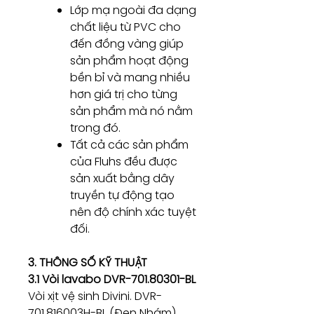
Lớp mạ ngoài đa dạng
chất liệu từ PVC cho
đến đồng vàng giúp
sản phẩm hoạt động
bền bỉ và mang nhiều
hơn giá trị cho từng
sản phẩm mà nó nằm
trong đó.
Tất cả các sản phẩm
của Fluhs đều được
sản xuất bằng dây
truyền tự động tạo
nên độ chính xác tuyệt
đối.
3. THÔNG SỐ KỸ THUẬT
3.1 Vòi lavabo DVR-701.80301-BL
Vòi xịt vệ sinh Divini. DVR-
701.816003H-BL (Đen Nhám)