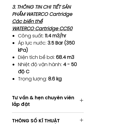
3. THÔNG TIN CHI TIẾT SẢN
PHẨM WATERCO Cartridge
Các biến thể
WATERCO Cartridge CC50
Công suất:
11.4 m3/hr
Áp lực nước:
3.5 Bar (350
kPa)
Diện tích bể bơi:
68.4 m3
Nhiệt độ vận hành:
4 - 50
độ C
Trọng lượng:
8.6 kg
Tư vấn & hẹn chuyên viên
lắp đặt
Tư vấn kỹ thuật / Hẹn chuyên viên
THÔNG SỐ KĨ THUẬT
lắp đặt
Consulting / Booking for