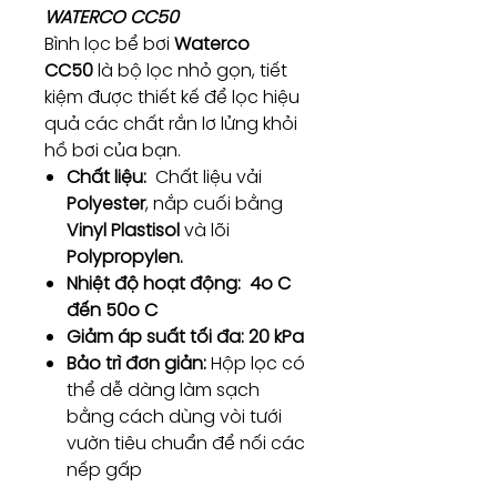
WATERCO CC50
Bình lọc bể bơi
Waterco
CC50
là bộ lọc nhỏ gọn, tiết
kiệm được thiết kế để lọc hiệu
quả các chất rắn lơ lửng khỏi
hồ bơi của bạn.
Chất liệu:
Chất liệu vải
Polyester
, nắp cuối bằng
Vinyl Plastisol
và lõi
Polypropylen.
Nhiệt độ hoạt động: 4o C
đến 50o C
Giảm áp suất tối đa: 20 kPa
Bảo trì đơn giản:
Hộp lọc có
thể dễ dàng làm sạch
bằng cách dùng vòi tưới
vườn tiêu chuẩn để nối các
nếp gấp