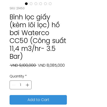
SKU: 21450
Bình lọc giấy
(kèm lõi lọc) hồ
bơi Waterco
CC50 (Công suất
11,4 m3/hr- 3.5
Bar)
Regular
Sale
 VND 9,100,000 
VND 8,085,000
Price
Price
Quantity
*
Add to Cart