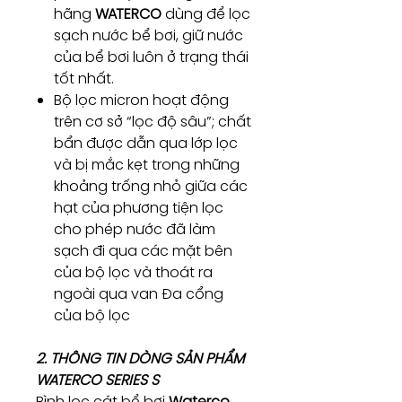
hãng
WATERCO
dùng để lọc
sạch nước bể bơi, giữ nước
của bể bơi luôn ở trạng thái
tốt nhất.
Bộ lọc micron hoạt động
trên cơ sở “lọc độ sâu”; chất
bẩn được dẫn qua lớp lọc
và bị mắc kẹt trong những
khoảng trống nhỏ giữa các
hạt của phương tiện lọc
cho phép nước đã làm
sạch đi qua các mặt bên
của bộ lọc và thoát ra
ngoài qua van Đa cổng
của bộ lọc
2. THÔNG TIN DÒNG SẢN PHẨM
WATERCO SERIES S
Bình lọc cát bể bơi
Waterco