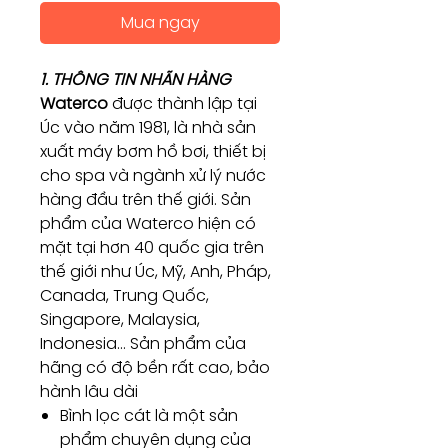
Mua ngay
1. THÔNG TIN NHÃN HÀNG
Waterco
được thành lập tại
Úc vào năm 1981, là nhà sản
xuất máy bơm hồ bơi, thiết bị
cho spa và ngành xử lý nước
hàng đầu trên thế giới. Sản
phẩm của Waterco hiện có
mặt tại hơn 40 quốc gia trên
thế giới như Úc, Mỹ, Anh, Pháp,
Canada, Trung Quốc,
Singapore, Malaysia,
Indonesia… Sản phẩm của
hãng có độ bền rất cao, bảo
hành lâu dài
Bình lọc cát là một sản
phẩm chuyên dụng của