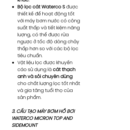
Bộ lọc cát Waterco S
được
thiết kế để hoạt động tốt
với máy bơm nước có công
suất thấp và tiết kiệm năng
lượng, có thể được rửa
ngược ở tốc độ dòng chảy
thấp hơn so với các bộ lọc
tiêu chuẩn.
Vật liệu lọc được khuyến
cáo sử dụng là
cát thạch
anh và sỏi chuyên dùng
cho chất lượng lọc tốt nhất
và gia tăng tuổi thọ của
sản phẩm.
3. CẤU TẠO MÁY BƠM HỒ BƠI
WATERCO MICRON TOP AND
SIDEMOUNT