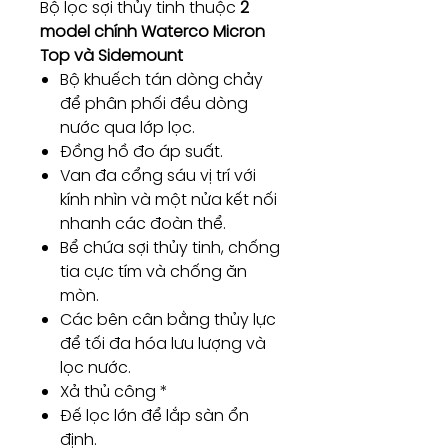
Bộ lọc sợi thủy tinh thuộc
2
model chính Waterco Micron
Top và Sidemount
Bộ khuếch tán dòng chảy
để phân phối đều dòng
nước qua lớp lọc.
Đồng hồ đo áp suất.
Van đa cổng sáu vị trí với
kính nhìn và một nửa kết nối
nhanh các đoàn thể.
Bể chứa sợi thủy tinh, chống
tia cực tím và chống ăn
mòn.
Các bên cân bằng thủy lực
để tối đa hóa lưu lượng và
lọc nước.
Xả thủ công *
Đế lọc lớn để lắp sàn ổn
định.