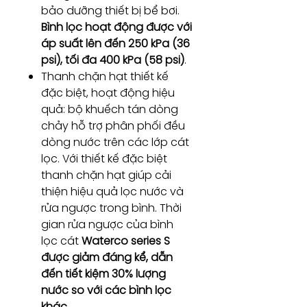
bảo dưỡng thiết bị bể bơi.
Bình lọc hoạt động được với
áp suất lên đến 250 kPa (36
psi), tối đa 400 kPa (58 psi)
.
Thanh chặn hạt thiết kế
đặc biệt, hoạt động hiệu
quả: bộ khuếch tán dòng
chảy hỗ trợ phân phối đều
dòng nước trên các lớp cát
lọc. Với thiết kế đặc biệt
thanh chặn hạt giúp cải
thiện hiệu quả lọc nước và
rửa ngược trong bình. Thời
gian rửa ngược của bình
lọc cát
Waterco series S
được giảm đáng kể, dẫn
đến tiết kiệm 30% lượng
nước so với các bình lọc
khác.