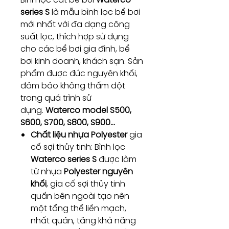
series S
là mẫu bình lọc bể bơi
mới nhất với đa dạng công
suất lọc, thích hợp sử dụng
cho các bể bơi gia đình, bể
bơi kinh doanh, khách sạn. Sản
phẩm được đúc nguyên khối,
đảm bảo không thấm dột
trong quá trình sử
dụng.
Waterco model S500,
S600, S700, S800, S900...
Chất liệu nhựa Polyester
gia
cố sợi thủy tinh: Bình lọc
Waterco series S
được làm
từ nhựa
Polyester nguyên
khối
, gia cố sợi thủy tinh
quấn bên ngoài tạo nên
một tổng thể liền mạch,
nhất quán, tăng khả năng