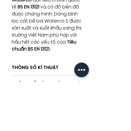
tế
BS EN 13121
và có độ bền đã
được chứng minh. Dòng bình
lọc cát bể bơi Waterco S được
sản xuất và xuất khẩu sang thị
trường Việt Nam phù hợp với
hầu hết các yếu tố của
Tiêu
chuẩn BS EN 13121.
THÔNG SỐ KĨ THUẬT
Tên
Công suất
Khả
THÔNG SỐ DÒNG MÁY
sản
năng
phẩm
lọc
Tên
Van đa
Đồng
Kích
sản
chiều
hồ
thước
S600
226L/m
155kg
phẩm
kiểm
Sản phẩm liên
(13.5m3/hr)
cát (127
soát
kg
quan
áp
Zeoplus)
lực