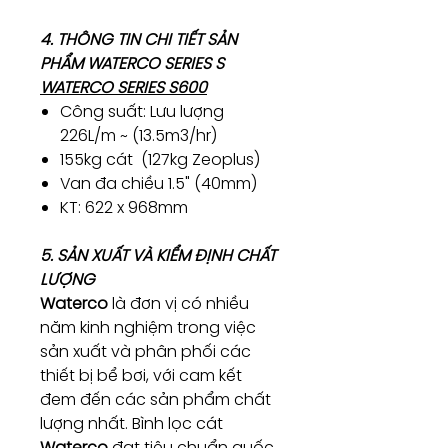
4. THÔNG TIN CHI TIẾT SẢN
PHẨM WATERCO SERIES S
WATERCO SERIES S600
Công suất: Lưu lượng
226L/m ~ (13.5m3/hr)
155kg cát (127kg Zeoplus)
Van đa chiều 1.5" (40mm)
KT: 622 x 968mm
5. SẢN XUẤT VÀ KIỂM ĐỊNH CHẤT
LƯỢNG
Waterco
là đơn vị có nhiều
năm kinh nghiệm trong việc
sản xuất và phân phối các
thiết bị bể bơi, với cam kết
đem đến các sản phẩm chất
lượng nhất. Bình lọc cát
Waterco
đạt tiêu chuẩn quốc