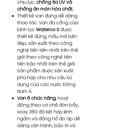
chịu lực,
chống tia UV và
chống ăn mòn hóa chất
.
Thiết kế van đứng dễ dàng
thao tác: Van đa cổng của
bình lọc
Waterco S
được
thiết kế đứng, mẫu mã bền
đẹp, sản xuất theo công
nghệ tiến tiến nhất trên thế
giới theo công nghệ tiên
tiến bậc nhất trên thế giới.
Sản phẩm được sản xuất
phù hợp cho nhu cầu sử
dụng của các nước Đông
Nam Á.
Van 6 chức năng
, hoạt
động theo cơ chế đòn bẩy,
xoay 360 độ kết hợp kính
ngắm và đồng hồ đo áp dễ
dàng vận hành, bảo trì và