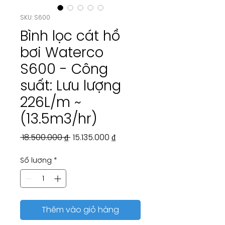
SKU: S600
Bình lọc cát hồ
bơi Waterco
S600 - Công
suất: Lưu lượng
226L/m ~
(13.5m3/hr)
Giá
Giá
 18.500.000 ₫ 
15.135.000 ₫
thông
bán
Số lượng
*
thường
rẻ
Thêm vào giỏ hàng