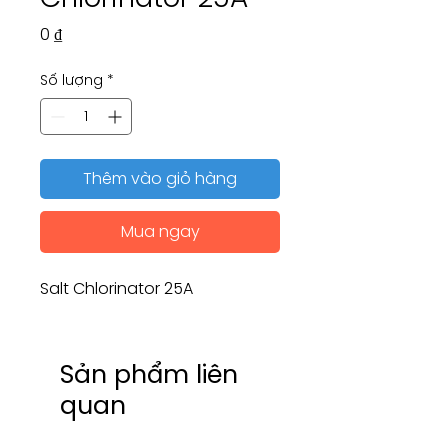
Giá
0 ₫
Số lượng
*
Thêm vào giỏ hàng
Mua ngay
Salt Chlorinator 25A
Sản phẩm liên
quan