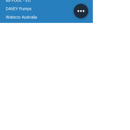
BS POOL - EU
DAVEY Pumps
Waterco Australia
Thông tin
Giới thiệu chúng tôi
Liên hệ / Tìm chúng tôi
Chính sách Trả hàng
Chính sách Bảo mật
Chính sách Bảo hành
Thanh toán & Giao hàng
Thư viện tài liệu
Theo dõi Vạn Tâm trên mạng!
Nhận ưu đãi và ưu đãi đặc biệt