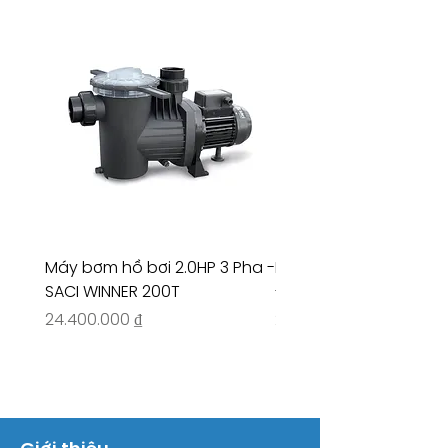
Máy bơm hồ bơi 2.0HP 3 Pha -
Máy bơm hồ bơi 4.5HP
SACI WINNER 200T
- RIVINGTON 30708
Giá
Giá
24.400.000 ₫
26.515.000 ₫