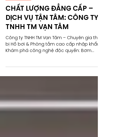
Quang Phạm Mai
24 thg 10, 2025
7 phút đọc
Bồn cầu
CHẤT LƯỢNG ĐẲNG CẤP –
DỊCH VỤ TẬN TÂM: CÔNG TY
TNHH TM VẠN TÂM
Công ty TNHH TM Vạn Tâm – Chuyên gia thiết
bị Hồ bơi & Phòng tắm cao cấp nhập khẩu.
Khám phá công nghệ độc quyền: Bơm
IE3/IPX5, Lõi chia nước FLÜHS ĐỨC, Men sứ
Hygienic Glaze 1200°C, Xả Tornado 360 độ,
và Tiêu chuẩn quốc tế. Cam kết chất lượng,
dịch vụ tận tâm từ 1998.