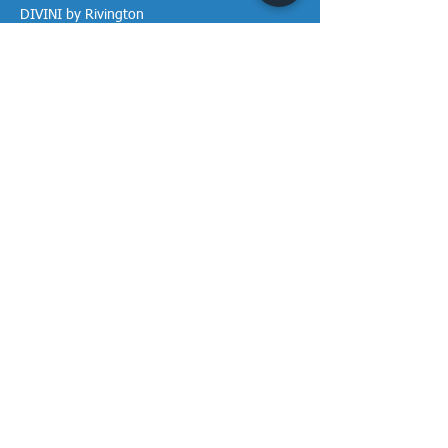
DIVINI by Rivington
Caroma Australia
Saci Pumps
BS POOL - EU
DAVEY Pumps
Waterco Australia
Thông tin
Giới thiệu chúng tôi
Liên hệ / Tìm chúng tôi
Chính sách Trả hàng
Chính sách Bảo mật
Chính sách Bảo hành
Thanh toán & Giao hàng
Thư viện tài liệu
Theo dõi Vạn Tâm trên mạng!