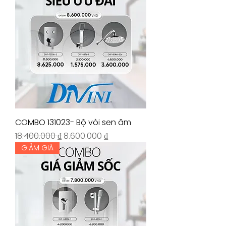
COMBO 131023- Bộ vòi sen âm
Giá thông thường
Giá bán rẻ
18.400.000 ₫
8.600.000 ₫
GIẢM GIÁ