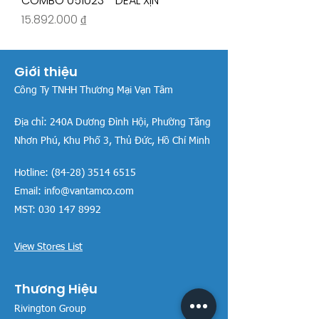
COMBO 051023 - DEAL XỊN
Giá
15.892.000 ₫
Giới thiệu
Công Ty TNHH Thương Mại Vạn Tâm
Địa chỉ:
240A Dương Đình Hội, Phường Tăng
Nhơn Phú, Khu Phố 3, Thủ Đức, Hồ Chí Minh
Hotline:
(84-28) 3514 6515
Email:
info@vantamco.com
MST:
030 147 8992
View Stores List
Thương Hiệu
Rivington Group