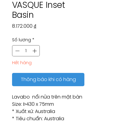
VASQUE Inset
Basin
Giá
8.172.000 ₫
Số lượng
*
Hết hàng
Thông báo khi có hàng
Lavabo nổi nửa trên mặt bàn
Size: Þ430 x 75mm
* Xuất xứ: Australia
* Tiêu chuẩn: Australia