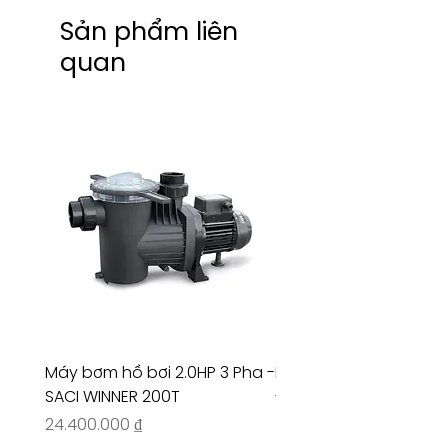
Sản phẩm liên
quan
Máy bơm hồ bơi 2.0HP 3 Pha -
Máy bơm hồ bơi 4.5HP
SACI WINNER 200T
- RIVINGTON 30708
Giá
Giá
24.400.000 ₫
26.515.000 ₫