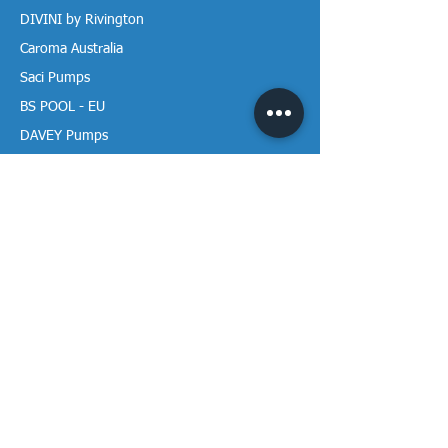
DIVINI by Rivington
Caroma Australia
Saci Pumps
BS POOL - EU
DAVEY Pumps
Waterco Australia
Thông tin
Giới thiệu chúng tôi
Liên hệ / Tìm chúng tôi
Chính sách Trả hàng
Chính sách Bảo mật
Chính sách Bảo hành
Thanh toán & Giao hàng
Thư viện tài liệu
Theo dõi Vạn Tâm trên mạng!