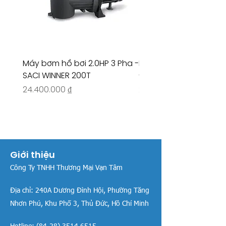
Máy bơm hồ bơi 2.0HP 3 Pha -
Máy bơm hồ bơi 4.5HP
SACI WINNER 200T
- RIVINGTON 30708
Giá
Giá
24.400.000 ₫
26.515.000 ₫
Giới thiệu
Công Ty TNHH Thương Mại Vạn Tâm
Địa chỉ:
240A Dương Đình Hội, Phường Tăng
Nhơn Phú, Khu Phố 3, Thủ Đức, Hồ Chí Minh