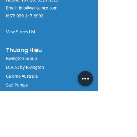
Hotline:
(84-28) 3514 6515
Email:
info@vantamco.com
MST:
030 147 8992
View Stores List
Thương Hiệu
Rivington Group
DIVINI by Rivington
Caroma Australia
Saci Pumps
BS POOL - EU
DAVEY Pumps
Waterco Australia
Thông tin
Giới thiệu chúng tôi