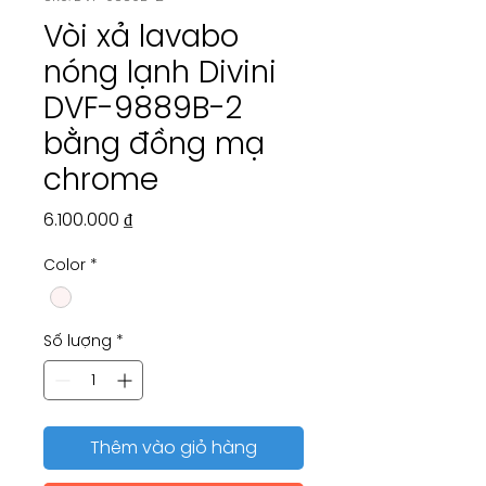
Vòi xả lavabo
nóng lạnh Divini
DVF-9889B-2
bằng đồng mạ
chrome
Giá
6.100.000 ₫
Color
*
Số lượng
*
Thêm vào giỏ hàng