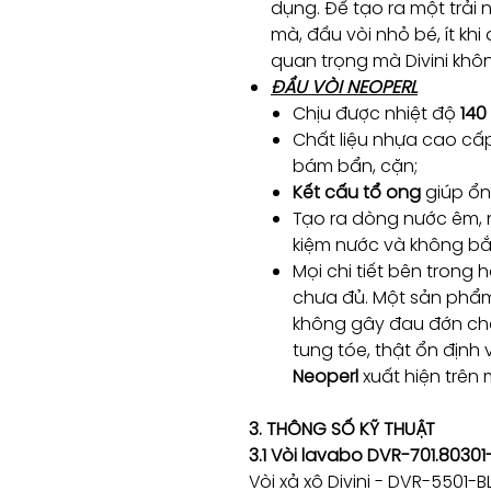
dụng. Để tạo ra một trải
mà, đầu vòi nhỏ bé, ít kh
quan trọng mà Divini khô
ĐẦU VÒI NEOPERL
Chịu được nhiệt độ
140
Chất liệu nhựa cao cấ
bám bẩn, cặn;
Kết cấu tổ ong
giúp ổn 
Tạo ra dòng nước êm, nh
kiệm nước và không bắ
Mọi chi tiết bên trong 
chưa đủ. Một sản phẩm 
không gây đau đớn cho 
tung tóe, thật ổn định 
Neoperl
xuất hiện trên
3. THÔNG SỐ KỸ THUẬT
3.1 Vòi lavabo DVR-701.80301
Vòi xả xô Divini - DVR-5501-