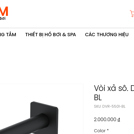
M
bơi
ÒNG TẮM
THIẾT BỊ HỒ BƠI & SPA
CÁC THƯƠNG HIỆU
Vòi xả sô. 
BL
SKU: DVR-5501-BL
Giá
2.000.000 ₫
Color
*