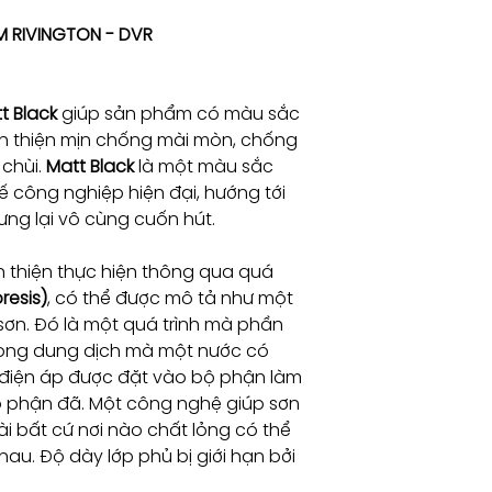
M RIVINGTON - DVR
t Black
giúp sản phẩm có màu sắc
n thiện mịn chống mài mòn, chống
 chùi.
Matt Black
là một màu sắc
 công nghiệp hiện đại, hướng tới
ng lại vô cùng cuốn hút.
 thiện thực hiện thông qua quá
resis)
, có thể được mô tả như một
sơn. Đó là một quá trình mà phần
ong dung dịch mà một nước có
 điện áp được đặt vào bộ phận làm
ộ phận đã. Một công nghệ giúp sơn
i bất cứ nơi nào chất lỏng có thể
u. Độ dày lớp phủ bị giới hạn bởi