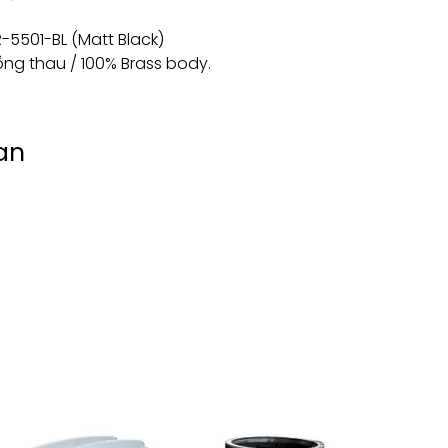
R-5501-BL (Matt Black)
ồng thau / 100% Brass body.
an