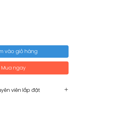
m vào giỏ hàng
Mua ngay
yên viên lắp đặt
Hẹn chuyên viên lắp đặt
g for Installation service
amco.com