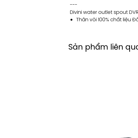
---
Divini water outlet spout DV
Thân vòi 100% chất liệu Đ
Sản phẩm liên qu