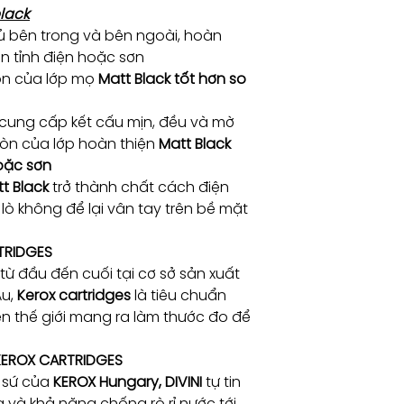
black
 bên trong và bên ngoài, hoàn
ơn tỉnh điện hoặc sơn
òn của lớp mọ
Matt Black tốt hơn so
cung cấp kết cấu mịn, đều và mờ
òn của lớp hoàn thiện
Matt Black
hoặc sơn
t Black
trở thành chất cách điện
lò không để lại vân tay trên bề mặt
TRIDGES
 từ đầu đến cuối tại cơ sở sản xuất
Âu,
Kerox cartridges
là tiêu chuẩn
n thế giới mang ra làm thước đo để
 KEROX CARTRIDGES
i sứ của
KEROX Hungary, DIVINI
tự tin
và khả năng chống rò rỉ nước tới