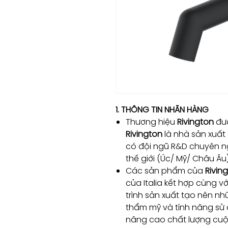
1. THÔNG TIN NHÃN HÀNG
Thương hiệu
Rivington
đượ
Rivington
là nhà sản xuất
có đội ngũ R&D chuyên ng
thế giới (Úc/ Mỹ/ Châu Âu
Các sản phẩm của
Rivin
của Italia kết hợp cùng v
trình sản xuất tạo nên n
thẩm mỹ và tính năng sử 
nâng cao chất lượng cu