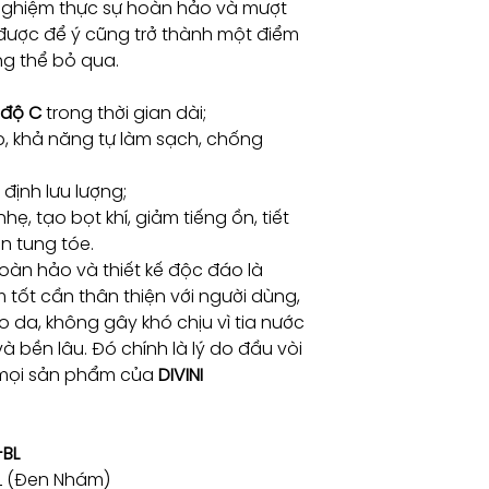
 nghiệm thực sự hoàn hảo và mượt
i được để ý cũng trở thành một điểm
ng thể bỏ qua.
 độ C
trong thời gian dài;
p, khả năng tự làm sạch, chống
định lưu lượng;
ẹ, tạo bọt khí, giảm tiếng ồn, tiết
n tung tóe.
hoàn hảo và thiết kế độc đáo là
tốt cần thân thiện với người dùng,
da, không gây khó chịu vì tia nước
và bền lâu. Đó chính là lý do đầu vòi
 mọi sản phẩm của
DIVINI
-BL
BL (Đen Nhám)