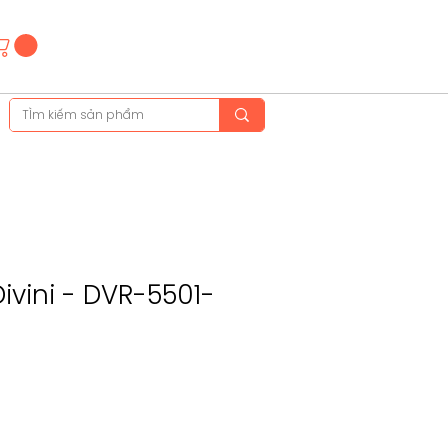
Hotline
(+84)28 3514 6515
(+84)89 665 5454
Divini - DVR-5501-