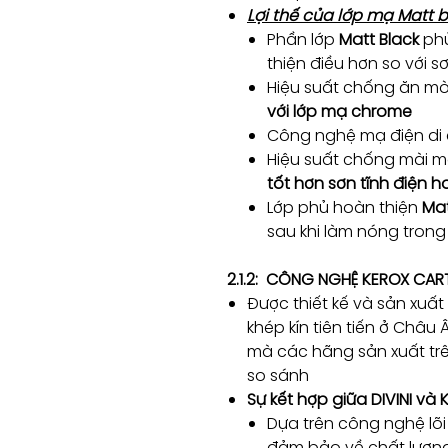
Lợi thế của lớp mạ Matt 
Phần lớp
Matt Black
phủ
thiện điều hơn so với s
Hiệu suất chống ăn m
với lớp mạ chrome
Công nghệ mạ điện di 
Hiệu suất chống mài m
tốt hơn sơn tĩnh điện 
Lớp phủ hoàn thiện
Mat
sau khi làm nóng trong 
2.1.2: CÔNG NGHỆ KEROX CAR
Được thiết kế và sản xuất
khép kín tiên tiến ở Châu 
mà các hãng sản xuất trê
so sánh
Sự kết hợp giữa DIVINI và
Dựa trên công nghệ lõ
đảm bảo về chất lượng 