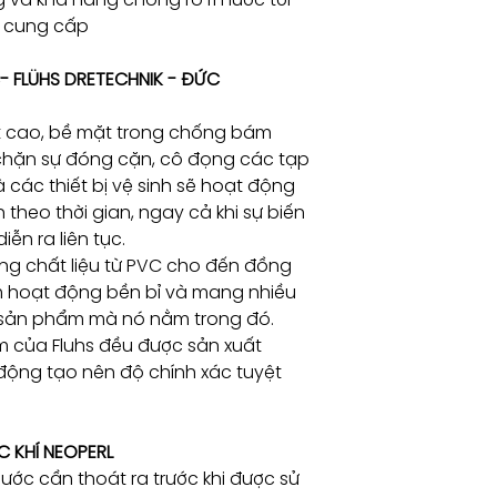
nh cung cấp
- FLÜHS DRETECHNIK - ĐỨC
ệt cao, bề mặt trong chống bám
 chặn sự đóng cặn, cô đọng các tạp
 các thiết bị vệ sinh sẽ hoạt động
h theo thời gian, ngay cả khi sự biến
ễn ra liên tục.
ng chất liệu từ PVC cho đến đồng
 hoạt động bền bỉ và mang nhiều
g sản phẩm mà nó nằm trong đó.
 của Fluhs đều được sản xuất
động tạo nên độ chính xác tuyệt
C KHÍ NEOPERL
nước cần thoát ra trước khi được sử