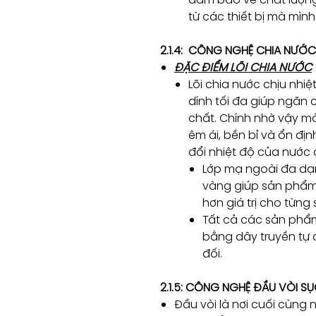
từ các thiết bị mà mì
2.1.4: CÔNG NGHỆ CHIA NƯỚC
ĐẶC ĐIỂM LÕI CHIA NƯỚC
Lõi chia nước chịu nhi
dính tối đa giúp ngăn
chất. Chính nhờ vậy mà
êm ái, bền bỉ và ổn địn
đổi nhiệt độ của nước di
Lớp mạ ngoài đa dạ
vàng giúp sản phẩm
hơn giá trị cho từn
Tất cả các sản phẩm
bằng dây truyền tự 
đối.
2.1.5: CÔNG NGHỆ ĐẦU VÒI SỤ
Đầu vòi là nơi cuối cùng 