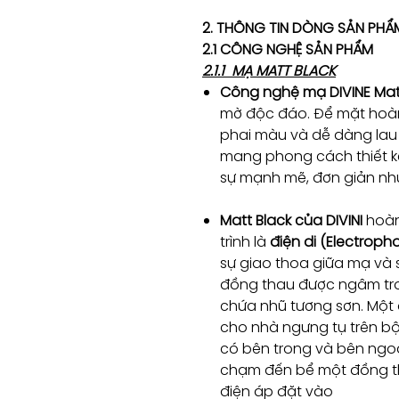
2. THÔNG TIN DÒNG SẢN PHẨ
2.1 CÔNG NGHỆ SẢN PHẨM
2.1.1 MẠ MATT BLACK
Công nghệ mạ DIVINE Mat
mờ độc đáo. Để mặt hoà
phai màu và dễ dàng lau
mang phong cách thiết kế
sự mạnh mẽ, đơn giản như
Matt Black của DIVINI
hoàn
trình là
điện di (Electropho
sự giao thoa giữa mạ và 
đồng thau được ngâm tr
chứa nhũ tương sơn. Một
cho nhà ngưng tụ trên b
có bên trong và bên ngoà
chạm đến bể một đồng tha
điện áp đặt vào