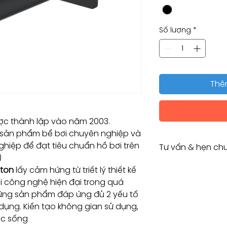
Số lượng
*
Thê
c thành lập vào năm 2003.
 sản phẩm bể bơi chuyên nghiệp và
hiệp để đạt tiêu chuẩn hồ bơi trên
Tư vấn & hẹn chu
)
Tư vấn kỹ thuật / 
gton
lấy cảm hứng từ triết lý thiết kế
Consulting / Bookin
ới công nghệ hiện đại trong quá
HOTLINE:
hững sản phẩm đáp ứng đủ 2 yếu tố
(+84) 283 514 515
dụng. Kiến tạo không gian sử dụng,
​(+84) 896 655 454
ộc sống
EMAIL: info@vant