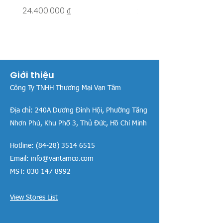
Giá
Giá
24.400.000 ₫
26.515.000 ₫
Giới thiệu
Công Ty TNHH Thương Mại Vạn Tâm
Địa chỉ:
240A Dương Đình Hội, Phường Tăng
Nhơn Phú, Khu Phố 3, Thủ Đức, Hồ Chí Minh
Hotline:
(84-28) 3514 6515
Email:
info@vantamco.com
MST:
030 147 8992
View Stores List