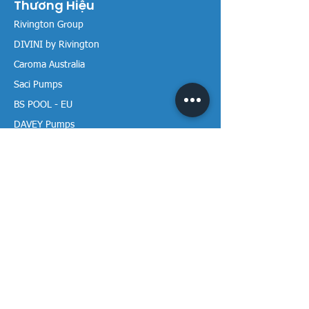
Thương Hiệu
Rivington Group
DIVINI by Rivington
Caroma Australia
Saci Pumps
BS POOL - EU
DAVEY Pumps
Waterco Australia
Thông tin
Giới thiệu chúng tôi
Liên hệ / Tìm chúng tôi
Chính sách Trả hàng
Chính sách Bảo mật
Chính sách Bảo hành
Thanh toán & Giao hàng