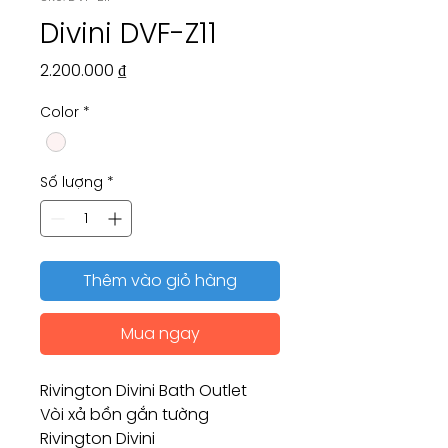
Divini DVF-Z11
Giá
2.200.000 ₫
Color
*
Số lượng
*
Thêm vào giỏ hàng
Mua ngay
Rivington Divini Bath Outlet
Vòi xả bồn gắn tường
Rivington Divini