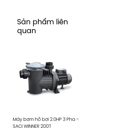
Sản phẩm liên
quan
Máy bơm hồ bơi 2.0HP 3 Pha -
Máy bơm hồ bơi 4.5HP
SACI WINNER 200T
- RIVINGTON 30708