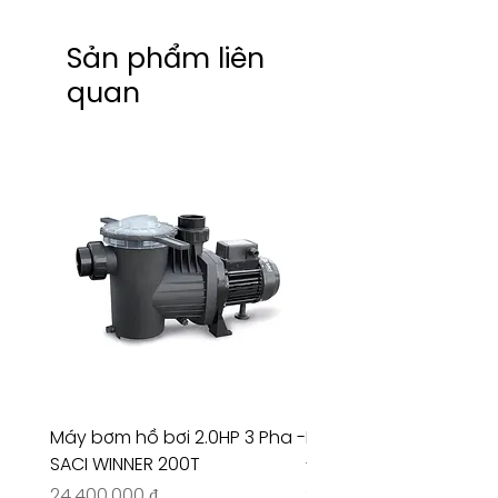
Sản phẩm liên
quan
Máy bơm hồ bơi 2.0HP 3 Pha -
Máy bơm hồ bơi 4.5HP
SACI WINNER 200T
- RIVINGTON 30708
Giá
Giá
24.400.000 ₫
26.515.000 ₫