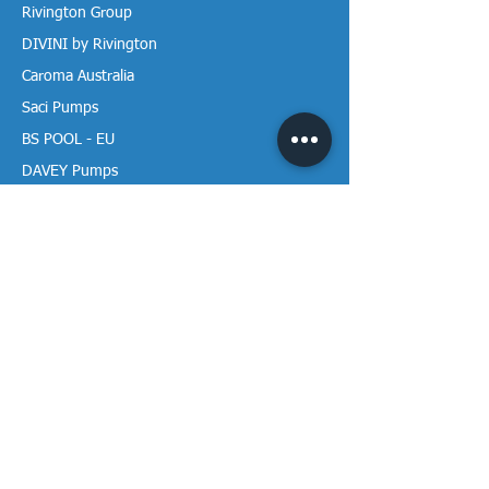
Rivington Group
DIVINI by Rivington
Caroma Australia
Saci Pumps
BS POOL - EU
DAVEY Pumps
Waterco Australia
Thông tin
Giới thiệu chúng tôi
Liên hệ / Tìm chúng tôi
Chính sách Trả hàng
Chính sách Bảo mật
Chính sách Bảo hành
Thanh toán & Giao hàng
Thư viện tài liệu