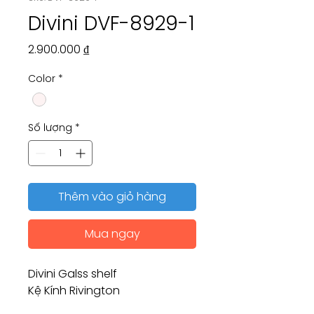
Divini DVF-8929-1
Giá
2.900.000 ₫
Color
*
Số lượng
*
Thêm vào giỏ hàng
Mua ngay
Divini Galss shelf
Kệ Kính Rivington