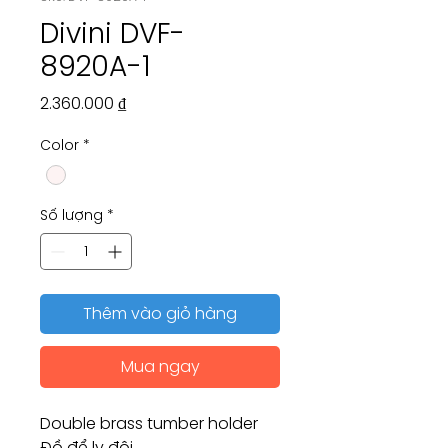
Divini DVF-
8920A-1
Giá
2.360.000 ₫
Color
*
Số lượng
*
Thêm vào giỏ hàng
Mua ngay
Double brass tumber holder
Đồ để ly đôi