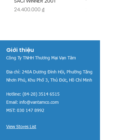
SACI WINNER 200T
- RIVINGTON 30708
Giá
Giá
24.400.000 ₫
26.515.000 ₫
Giới thiệu
Công Ty TNHH Thương Mại Vạn Tâm
Địa chỉ:
240A Dương Đình Hội, Phường Tăng
Nhơn Phú, Khu Phố 3, Thủ Đức, Hồ Chí Minh
Hotline:
(84-28) 3514 6515
Email:
info@vantamco.com
MST:
030 147 8992
View Stores List