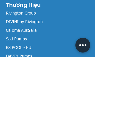
Thương Hiệu
Rivington Group
DIVINI by Rivington
Caroma Australia
Saci Pumps
BS POOL - EU
DAVEY Pumps
Waterco Australia
Thông tin
Giới thiệu chúng tôi
Liên hệ / Tìm chúng tôi
Chính sách Trả hàng
Chính sách Bảo mật
Chính sách Bảo hành
Thanh toán & Giao hàng