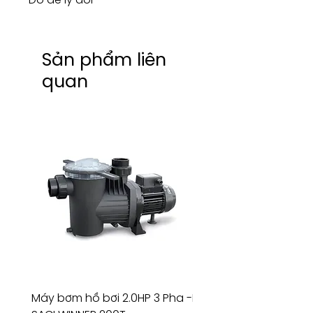
Sản phẩm liên
quan
Máy bơm hồ bơi 2.0HP 3 Pha -
Máy bơm hồ bơi 4.5HP