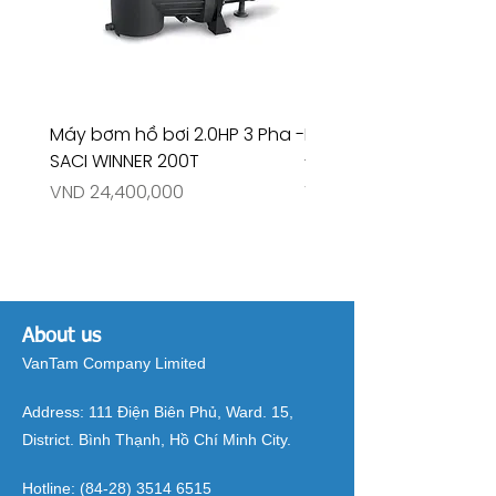
Máy bơm hồ bơi 2.0HP 3 Pha -
Máy bơm hồ bơi 4.5HP
SACI WINNER 200T
- RIVINGTON 30708
Price
Price
VND 24,400,000
VND 26,515,000
About us
VanTam Company Limited
Address:
111 Điện Biên Phủ, Ward. 15,
District. Bình Thạnh, Hồ Chí Minh City.
Hotline:
(84-28) 3514 6515