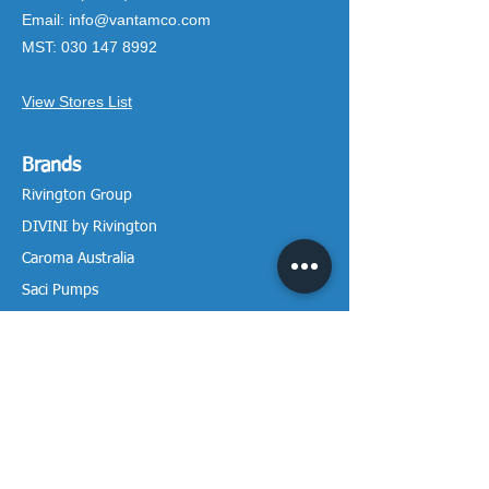
Email:
info@vantamco.com
MST:
030 147 8992
View Stores List
Brands
Rivington Group
DIVINI by Rivington
Caroma Australia
Saci Pumps
BS POOL - EU
DAVEY Pumps
Waterco Australia
Information
More About us
Visit our Showroom