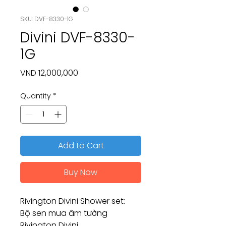
SKU: DVF-8330-1G
Divini DVF-8330-
1G
Price
VND 12,000,000
Quantity
*
Add to Cart
Buy Now
Rivington Divini Shower set:
Bộ sen mưa âm tường
Rivington Divini