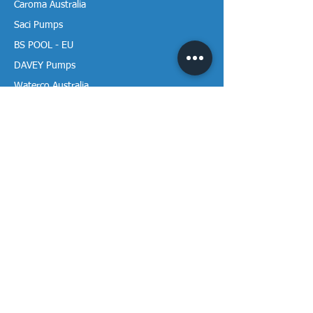
Caroma Australia
Saci Pumps
BS POOL - EU
DAVEY Pumps
Waterco Australia
Thông tin
Giới thiệu chúng tôi
Liên hệ / Tìm chúng tôi
Chính sách Trả hàng
Chính sách Bảo mật
Chính sách Bảo hành
Thanh toán & Giao hàng
Thư viện tài liệu
Theo dõi Vạn Tâm trên mạng!