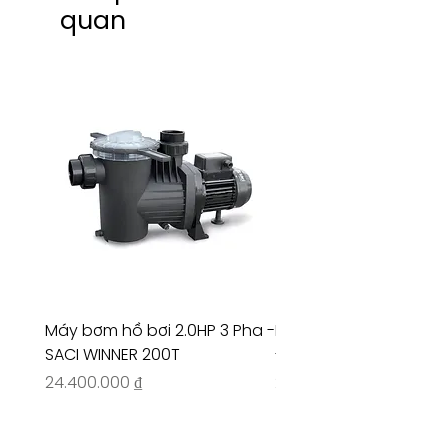
quan
Máy bơm hồ bơi 2.0HP 3 Pha -
Máy bơm hồ bơi 4.5HP
SACI WINNER 200T
- RIVINGTON 30708
Giá
Giá
24.400.000 ₫
26.515.000 ₫