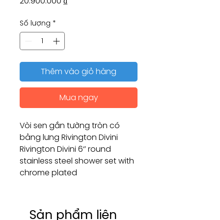
Giá
20.900.000 ₫
Số lượng
*
Thêm vào giỏ hàng
Mua ngay
Vòi sen gắn tường tròn có
bảng lưng Rivington Divini
Rivington Divini 6‘’ round
stainless steel shower set with
chrome plated
Sản phẩm liên