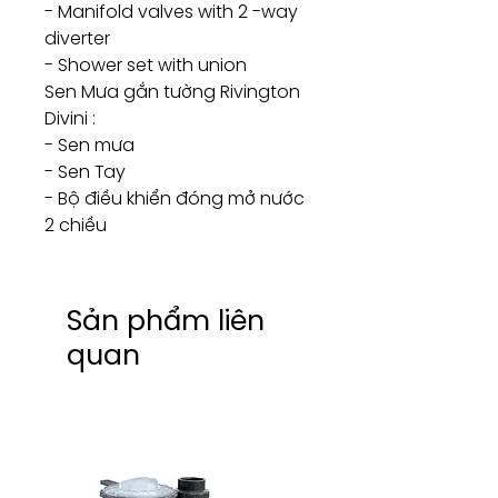
- Manifold valves with 2 -way
diverter
- Shower set with union
Sen Mưa gắn tường Rivington
Divini :
- Sen mưa
- Sen Tay
- Bộ điều khiển đóng mở nước
2 chiều
Sản phẩm liên
quan