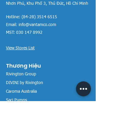
Nhơn Phú, Khu Phố 3, Thủ Đức, Hồ Chí Minh
Hotline:
(84-28) 3514 6515
Email:
info@vantamco.com
MST:
030 147 8992
View Stores List
Thương Hiệu
Rivington Group
DIVINI by Rivington
Caroma Australia
Saci Pumps
BS POOL - EU
DAVEY Pumps
Waterco Australia