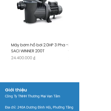
Máy bơm hồ bơi 2.0HP 3 Pha -
Máy bơm hồ bơi 4.5HP
SACI WINNER 200T
- RIVINGTON 30708
Giá
Giá
24.400.000 ₫
26.515.000 ₫
Giới thiệu
Công Ty TNHH Thương Mại Vạn Tâm
Địa chỉ:
240A Dương Đình Hội, Phường Tăng