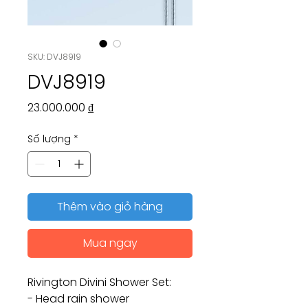
SKU: DVJ8919
DVJ8919
Giá
23.000.000 ₫
Số lượng
*
Thêm vào giỏ hàng
Mua ngay
Rivington Divini Shower Set:
- Head rain shower