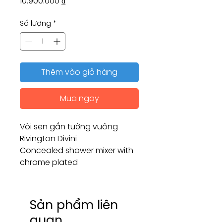
Giá
10.900.000 ₫
Số lượng
*
Thêm vào giỏ hàng
Mua ngay
Vòi sen gắn tường vuông
Rivington Divini
Concealed shower mixer with
chrome plated
Sản phẩm liên
quan