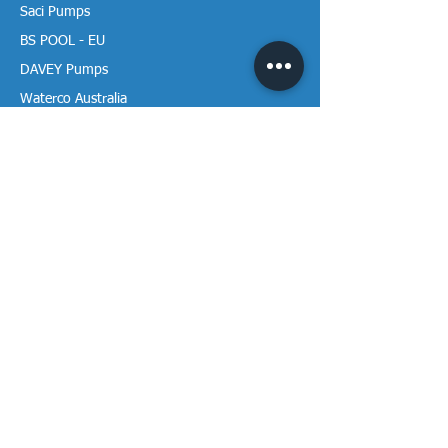
Saci Pumps
BS POOL - EU
DAVEY Pumps
Waterco Australia
Thông tin
Giới thiệu chúng tôi
Liên hệ / Tìm chúng tôi
Chính sách Trả hàng
Chính sách Bảo mật
Chính sách Bảo hành
Thanh toán & Giao hàng
Thư viện tài liệu
Theo dõi Vạn Tâm trên mạng!