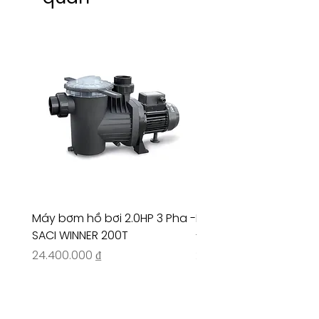
Máy bơm hồ bơi 2.0HP 3 Pha -
Máy bơm hồ bơi 4.5HP
SACI WINNER 200T
- RIVINGTON 30708
Giá
Giá
24.400.000 ₫
26.515.000 ₫