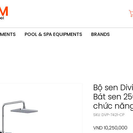
M
ol
PMENTS
POOL & SPA EQUIPMENTS
BRANDS
Bộ sen Div
Bát sen 2
chức năn
SKU: DVP-7421-CP
Pr
VND 10,250,000