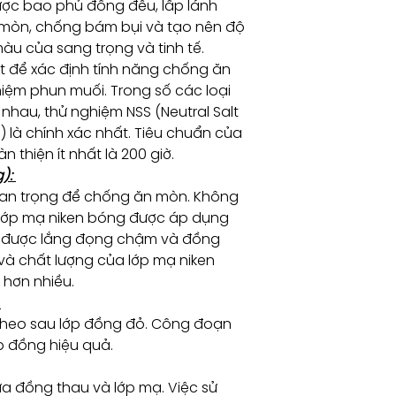
ợc bao phủ đồng đều, lấp lánh
 mòn, chống bám bụi và tạo nên độ
àu của sang trọng và tinh tế.
 để xác định tính năng chống ăn
iệm phun muối. Trong số các loại
hau, thử nghiệm NSS (Neutral Salt
) là chính xác nhất. Tiêu chuẩn của
 thiện ít nhất là 200 giờ.
g):
uan trọng để chống ăn mòn. Không
 lớp mạ niken bóng được áp dụng
ken được lắng đọng chậm và đồng
và chất lượng của lớp mạ niken
hơn nhiều.
:
p theo sau lớp đồng đỏ. Công đoạn
p đồng hiệu quả.
 đồng thau và lớp mạ. Việc sử