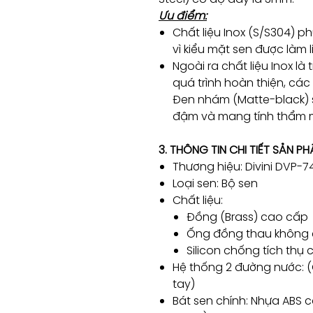
Ưu điểm:
Chất liệu Inox (S/S304) p
vì kiểu mặt sen được làm 
Ngoài ra chất liệu Inox là
quá trình hoàn thiện, cá
Đen nhám (Matte-black) 
đậm và mang tính thẩm 
3. THÔNG TIN CHI TIẾT SẢN P
Thương hiệu: Divini DVP-7
Loại sen: Bộ sen
Chất liệu:
Đồng (Brass) cao cấp
Ống đồng thau không 
Silicon chống tích thụ 
Hệ thống 2 đường nước: 
tay)
Bát sen chính: Nhựa ABS c