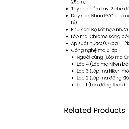
25cm)
Tay sen cầm tay: 2 chế đ
Dây sen: Nhựa PVC cao cấ
bỉ)
Phụ kiện: Bộ kết hợp nhự
Lớp mạ: Chrome sáng bóng
Áp suất nước: 0.7kpa - 1.2
Công nghệ mạ 5 lớp
Ngoài cùng (Lớp mạ C
Lớp 4 (Lớp mạ Niken b
Lớp 3 (Lớp mạ Niken mở
Lớp 2 (Lớp mạ đồng đỏ
Lớp 1 (Lớp đồng thau)
Related Products