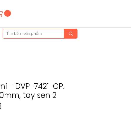
Hotline
(+84)28 3514 6515
(+84)89 665 5454
ini - DVP-7421-CP.
50mm, tay sen 2
g
ice