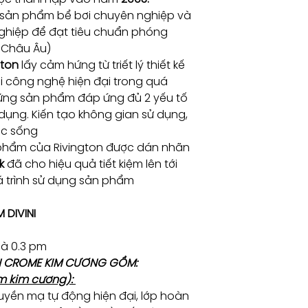
 sản phẩm bể bơi chuyên nghiệp và
ghiệp để đạt tiêu chuẩn phóng
/ Châu Âu)
gton
lấy cảm hứng từ triết lý thiết kế
i công nghệ hiện đại trong quá
hững sản phẩm đáp ứng đủ 2 yếu tố
dụng. Kiến tạo không gian sử dụng,
ộc sống
phẩm của Rivington được dán nhãn
k
đã cho hiệu quả tiết kiệm lên tới
á trình sử dụng sản phẩm
 DIVINI
là 0.3 pm
N CROME KIM CƯƠNG GỒM:
m kim cương):
uyền mạ tự động hiện đại, lớp hoàn