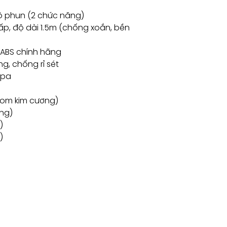
ộ phun (2 chức năng)
p, độ dài 1.5m (chống xoắn, bền
a ABS chính hãng
, chống rỉ sét
kpa
rom kim cương)
óng)
)
)