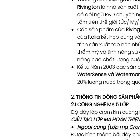
Rivington
là nhà sản xuất
có đội ngũ R&D chuyên n
tắm trên thế giới (Úc/ Mỹ
Các sản phẩm của
Rivin
của
Italia
kết hợp cùng vớ
trình sản xuất tạo nên n
thẩm mỹ và tính năng sử 
nâng cao chất lượng cu
Kể từ Năm 2003 các sản 
WaterSense và Watermar
20% lượng nước trong qu
2. THÔNG TIN DÒNG SẢN PHẨM
2.1 CÔNG NGHỆ MẠ 5 LỚP
Độ dày lớp crom kim cương 
CẤU TẠO LỚP MẠ HOÀN THIỆ
Ngoài cùng (Lớp mạ Cro
Được hình thành bởi dây ch