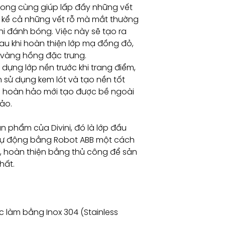
rong cùng giúp lấp đầy những vết
m, kể cả những vết rỗ mà mắt thường
i đánh bóng. Việc này sẽ tạo ra
au khi hoàn thiện lớp mạ đồng đỏ,
 vàng hồng đặc trưng.
 dựng lớp nền trước khi trang điểm,
sử dụng kem lót và tạo nền tốt
ền hoàn hảo mới tạo được bề ngoài
ảo.
n phẩm của Divini, đó là lớp đầu
 tự động bằng Robot ABB một cách
ra, hoàn thiện bằng thủ công để sản
hất.
 làm bằng Inox 304 (Stainless