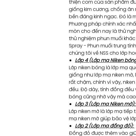
thiện com của sản phẩm đư
giống kim cương, chống ăn
bền đáng kinh ngạc. Đó là m
Phương pháp chính xác nhất
mòn cho đến nay là thử ngh
thử nghiệm phun muối khác n
Spray - Phun muối trung tính
chúng tôi về NSS cho lớp hoàn
Lớp 4 (Lớp mạ Niken bón
Lớp niken bóng là lớp mạ q
giống như lớp mạ niken mờ,
rất chậm, chính vì vậy, ni
đều. Độ dày, tính đồng đều 
bóng cũng nhờ vậy mà cao 
Lớp 3 (Lớp mạ Niken mờ)
Lớp niken mờ là lớp mạ tiế
mạ niken mờ giúp bảo vệ lớ
Lớp 2 (Lớp mạ đồng đỏ):
Đồng đỏ được thêm vào giữa