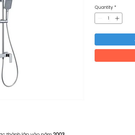
Quantity
*
c thành lập vào năm
2003.