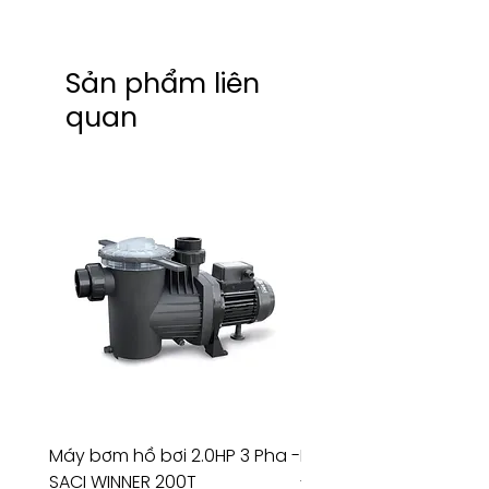
Sản phẩm liên
quan
Máy bơm hồ bơi 2.0HP 3 Pha -
Máy bơm hồ bơi 4.5HP
SACI WINNER 200T
- RIVINGTON 30708