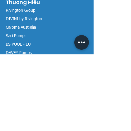
Thương Hiệu
Rivington Group
DIVINI by Rivington
Caroma Australia
Saci Pumps
BS POOL - EU
DAVEY Pumps
Waterco Australia
Thông tin
Giới thiệu chúng tôi
Liên hệ / Tìm chúng tôi
Chính sách Trả hàng
Chính sách Bảo mật
Chính sách Bảo hành
Thanh toán & Giao hàng