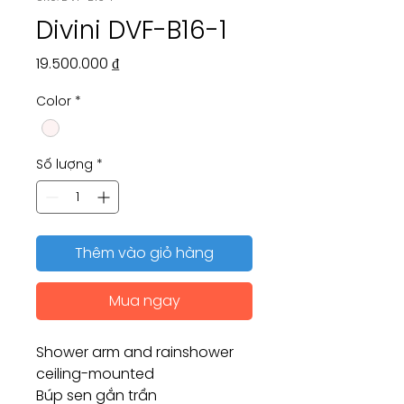
Divini DVF-B16-1
Giá
19.500.000 ₫
Color
*
Số lượng
*
Thêm vào giỏ hàng
Mua ngay
Shower arm and rainshower
ceiling-mounted
Búp sen gắn trần