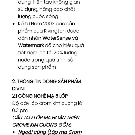
dụng. Kiến tạo không gian
sử dụng, nâng cao chất
lượng cuộc sống
Kể từ Năm 2003 các sản
phẩm của Rivington được
dán nhãn
WaterSense và
Watermark
đã cho hiệu quả
tiết kiệm lên tới 20% lượng
nước trong quá trình sử
dụng sản phẩm
2. THÔNG TIN DÒNG SẢN PHẨM
DIVINI
2.1 CÔNG NGHỆ MẠ 5 LỚP
Độ dày lớp crom kim cương là
0.3 pm
CẤU TẠO LỚP MẠ HOÀN THIỆN
CROME KIM CƯƠNG GỒM:
Ngoài cùng (Lớp mạ Crom