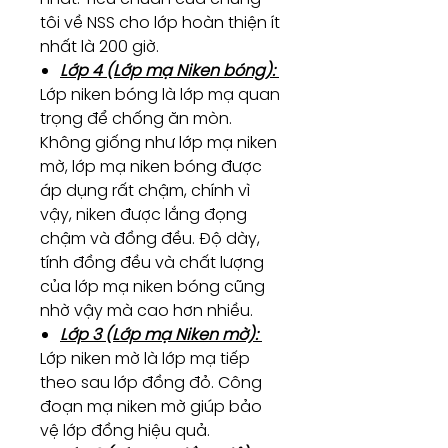
tôi về NSS cho lớp hoàn thiện ít
nhất là 200 giờ.
Lớp 4 (Lớp mạ Niken bóng):
Lớp niken bóng là lớp mạ quan
trọng để chống ăn mòn.
Không giống như lớp mạ niken
mờ, lớp mạ niken bóng được
áp dụng rất chậm, chính vì
vậy, niken được lắng đọng
chậm và đồng đều. Độ dày,
tính đồng đều và chất lượng
của lớp mạ niken bóng cũng
nhờ vậy mà cao hơn nhiều.
Lớp 3 (Lớp mạ Niken mờ):
Lớp niken mờ là lớp mạ tiếp
theo sau lớp đồng đỏ. Công
đoạn mạ niken mờ giúp bảo
vệ lớp đồng hiệu quả.