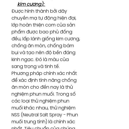
kim cương):
Được hình thành bởi dây
chuyền mạ tự động hiện đại,
lớp hoàn thiện com của sản
phẩm được bao phủ đồng
đều, lấp lánh giống kim cương,
chống ăn mòn, chống bám
bụi và tạo nên độ bền đáng
kinh ngạc. Đó là màu của
sang trọng và tinh tế.
Phương pháp chính xác nhất
để xác định tính năng chống
ăn mòn cho đến nay là thử
nghiệm phun muối. Trong số
các loại thử nghiệm phun
muối khác nhau, thử nghiệm
NSS (Neutral Salt Spray - Phun
muối trung tính) là chính xác
nhất. Tiêu chuẩn của chúng