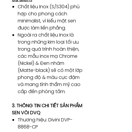
Chất liệu Inox (S/S304) phù
hợp cho phong cách
minimalist, vì kiểu mặt sen
được làm liền phẳng.
Ngoài ra chất liệu Inox là
trong những kim loại tối ưu
trong quá trình hoàn thiện,
các mẫu inox mạ Chrome
(Nickel) & Đen nhám
(Matte-black) sẽ có một lớp
phong độ & màu cực đậm
và mang tính thẩm mỹ cao
cấp đến phòng tắm.
3. THÔNG TIN CHI TIẾT SẢN PHẨM
SEN VÒI DVQ
Thương hiệu: Divini DVP-
8868-CP