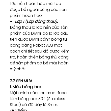
Lớp nền hoàn hảo mới tạo
được bề ngoài cùng của sản
phẩm hoàn hảo.
Lớp 1 (Lớp đồng thau):
Đồng thau là lớp nền của sản
phẩm của Divini, đó là lớp đầu
tiên được Divini đánh bóng tự
động bằng Robot ABB một
cách chi tiết sau đó được kiểm
tra, hoàn thiện bằng thủ công
để sản phẩm có bề mặt hoàn
mỹ nhất.
2.2 SEN MƯA
1. Mẫu bằng inox
Mặt chính của sen mưa được
làm bằng Inox 304 (Stainless
Steel) có độ dày là 3mm.
Ưu điểm: