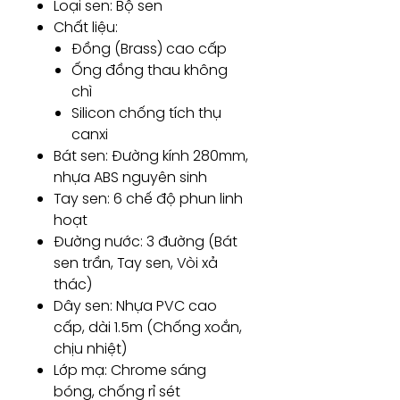
Loại sen: Bộ sen
Chất liệu:
Đồng (Brass) cao cấp
Ống đồng thau không
chì
Silicon chống tích thụ
canxi
Bát sen: Đường kính 280mm,
nhựa ABS nguyên sinh
Tay sen: 6 chế độ phun linh
hoạt
Đường nước: 3 đường (Bát
sen trần, Tay sen, Vòi xả
thác)
Dây sen: Nhựa PVC cao
cấp, dài 1.5m (Chống xoắn,
chịu nhiệt)
Lớp mạ: Chrome sáng
bóng, chống rỉ sét