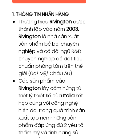
1. THÔNG TIN NHÃN HÀNG
Thương hiệu
Rivington
được
thành lập vào năm
2003.
Rivington
là nhà sản xuất
sản phẩm bể bơi chuyên
nghiệp và có đội ngũ R&D
chuyên nghiệp để đạt tiêu
chuẩn phóng tắm trên thế
giới (Úc/ Mỹ/ Châu Âu)
Các sản phẩm của
Rivington
lấy cảm hứng từ
triết lý thiết kế của
Italia
kết
hợp cùng với công nghệ
hiện đại trong quá trình sản
xuất tạo nên những sản
phẩm đáp ứng đủ 2 yếu tố
thẩm mỹ và tính năng sử