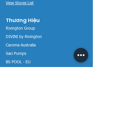
View Stores List
Thương Hiệu
Rivington Group
DIVINI by Rivington
Caroma Australia
Saci Pumps
BS POOL - EU
DAVEY Pumps
Waterco Australia
Thông tin
Giới thiệu chúng tôi
Liên hệ / Tìm chúng tôi
Chính sách Trả hàng
Chính sách Bảo mật