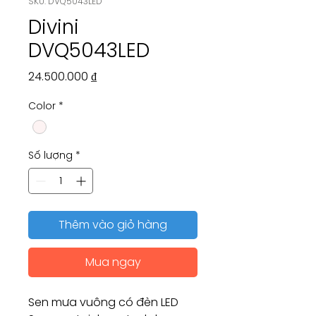
SKU: DVQ5043LED
Divini
DVQ5043LED
Giá
24.500.000 ₫
Color
*
Số lượng
*
Thêm vào giỏ hàng
Mua ngay
Sen mưa vuông có đèn LED