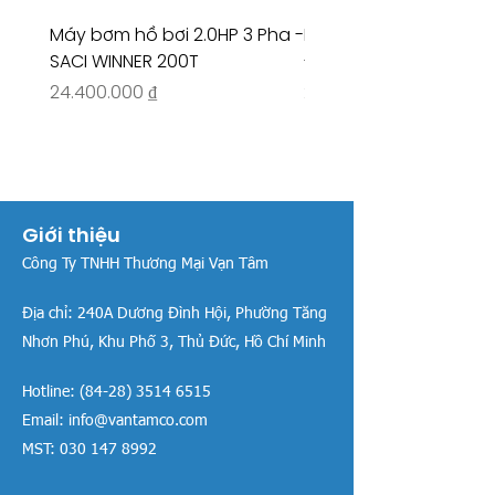
Máy bơm hồ bơi 2.0HP 3 Pha -
Máy bơm hồ bơi 4.5HP
SACI WINNER 200T
- RIVINGTON 30708
Giá
Giá
24.400.000 ₫
26.515.000 ₫
Giới thiệu
Công Ty TNHH Thương Mại Vạn Tâm
Địa chỉ:
240A Dương Đình Hội, Phường Tăng
Nhơn Phú, Khu Phố 3, Thủ Đức, Hồ Chí Minh
Hotline:
(84-28) 3514 6515
Email:
info@vantamco.com
MST:
030 147 8992