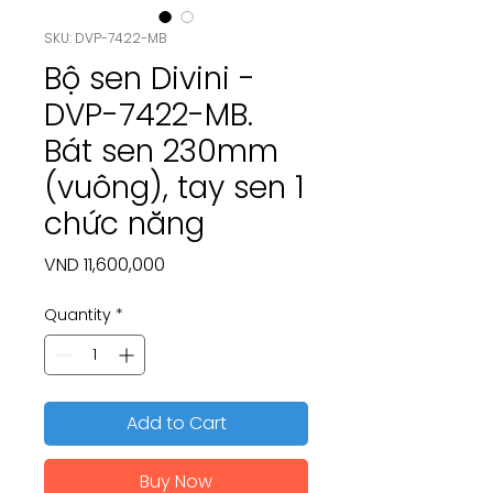
SKU: DVP-7422-MB
Bộ sen Divini -
DVP-7422-MB.
Bát sen 230mm
(vuông), tay sen 1
chức năng
Price
VND 11,600,000
Quantity
*
Add to Cart
Buy Now