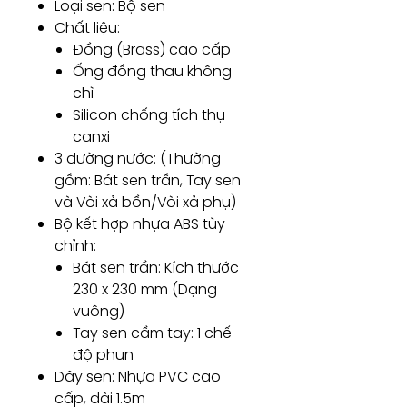
Loại sen: Bộ sen
Chất liệu:
Đồng (Brass) cao cấp
Ống đồng thau không
chì
Silicon chống tích thụ
canxi
3 đường nước: (Thường
gồm: Bát sen trần, Tay sen
và Vòi xả bồn/Vòi xả phụ)
Bộ kết hợp nhựa ABS tùy
chỉnh:
Bát sen trần: Kích thước
230 x 230 mm (Dạng
vuông)
Tay sen cầm tay: 1 chế
độ phun
Dây sen: Nhựa PVC cao
cấp, dài 1.5m