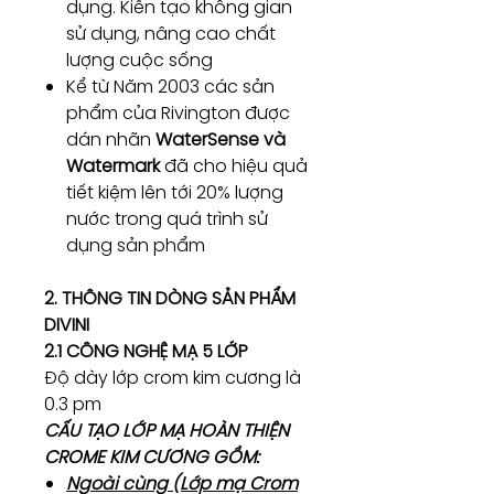
dụng. Kiến tạo không gian
sử dụng, nâng cao chất
lượng cuộc sống
Kể từ Năm 2003 các sản
phẩm của Rivington được
dán nhãn
WaterSense và
Watermark
đã cho hiệu quả
tiết kiệm lên tới 20% lượng
nước trong quá trình sử
dụng sản phẩm
2. THÔNG TIN DÒNG SẢN PHẨM
DIVINI
2.1 CÔNG NGHỆ MẠ 5 LỚP
Độ dày lớp crom kim cương là
0.3 pm
CẤU TẠO LỚP MẠ HOÀN THIỆN
CROME KIM CƯƠNG GỒM:
Ngoài cùng (Lớp mạ Crom