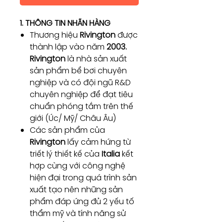
1. THÔNG TIN NHÃN HÀNG
Thương hiệu
Rivington
được
thành lập vào năm
2003.
Rivington
là nhà sản xuất
sản phẩm bể bơi chuyên
nghiệp và có đội ngũ R&D
chuyên nghiệp để đạt tiêu
chuẩn phóng tắm trên thế
giới (Úc/ Mỹ/ Châu Âu)
Các sản phẩm của
Rivington
lấy cảm hứng từ
triết lý thiết kế của
Italia
kết
hợp cùng với công nghệ
hiện đại trong quá trình sản
xuất tạo nên những sản
phẩm đáp ứng đủ 2 yếu tố
thẩm mỹ và tính năng sử