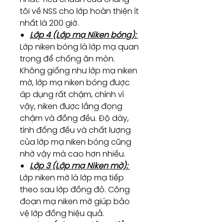
tôi về NSS cho lớp hoàn thiện ít
nhất là 200 giờ.
Lớp 4 (Lớp mạ Niken bóng):
Lớp niken bóng là lớp mạ quan
trọng để chống ăn mòn.
Không giống như lớp mạ niken
mờ, lớp mạ niken bóng được
áp dụng rất chậm, chính vì
vậy, niken được lắng đọng
chậm và đồng đều. Độ dày,
tính đồng đều và chất lượng
của lớp mạ niken bóng cũng
nhờ vậy mà cao hơn nhiều.
Lớp 3 (Lớp mạ Niken mờ):
Lớp niken mờ là lớp mạ tiếp
theo sau lớp đồng đỏ. Công
đoạn mạ niken mờ giúp bảo
vệ lớp đồng hiệu quả.