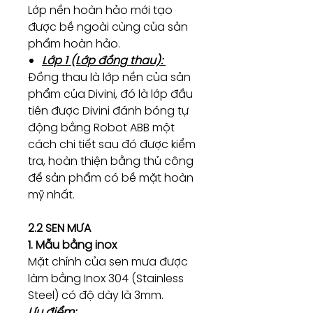
Lớp nền hoàn hảo mới tạo
được bề ngoài cùng của sản
phẩm hoàn hảo.
Lớp 1 (Lớp đồng thau):
Đồng thau là lớp nền của sản
phẩm của Divini, đó là lớp đầu
tiên được Divini đánh bóng tự
động bằng Robot ABB một
cách chi tiết sau đó được kiểm
tra, hoàn thiện bằng thủ công
để sản phẩm có bề mặt hoàn
mỹ nhất.
2.2 SEN MƯA
1. Mẫu bằng inox
Mặt chính của sen mưa được
làm bằng Inox 304 (Stainless
Steel) có độ dày là 3mm.
Ưu điểm: