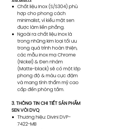
Chất liệu Inox (S/S304) phù
hợp cho phong cách
minimalist, vì kiểu mặt sen
được làm liền phẳng.
Ngoài ra chất liệu Inox là
trong những kim loại tối ưu
trong quá trình hoàn thiện,
các mẫu inox mạ Chrome
(Nickel) & Đen nhám
(Matte-black) sẽ có một lớp
phong độ & màu cực đậm
và mang tính thẩm mỹ cao
cấp đến phòng tắm.
3. THÔNG TIN CHI TIẾT SẢN PHẨM
SEN VÒI DVQ
Thương hiệu: Divini DVP-
7422-MB