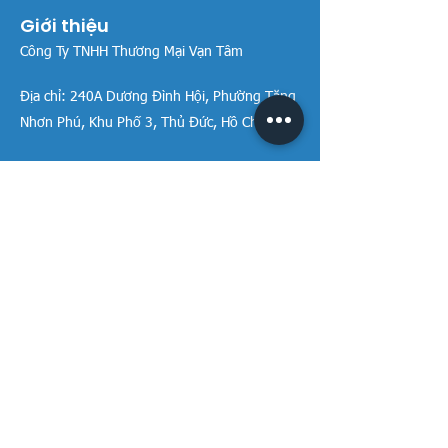
Giới thiệu
Công Ty TNHH Thương Mại Vạn Tâm
Địa chỉ:
240A Dương Đình Hội, Phường Tăng
Nhơn Phú, Khu Phố 3, Thủ Đức, Hồ Chí Minh
Hotline:
(84-28) 3514 6515
Email:
info@vantamco.com
MST:
030 147 8992
View Stores List
Thương Hiệu
Rivington Group
DIVINI by Rivington
Caroma Australia
Saci Pumps