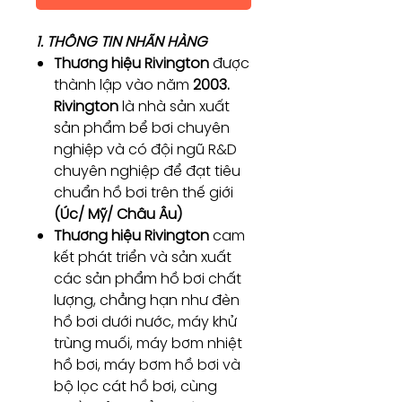
1. THÔNG TIN NHÃN HÀNG
Thương hiệu Rivington
được
thành lập vào năm
2003.
Rivington
là nhà sản xuất
sản phẩm bể bơi chuyên
nghiệp và có đội ngũ R&D
chuyên nghiệp để đạt tiêu
chuẩn hồ bơi trên thế giới
(Úc/ Mỹ/ Châu Âu)
Thương hiệu Rivington
cam
kết phát triển và sản xuất
các sản phẩm hồ bơi chất
lượng, chẳng hạn như đèn
hồ bơi dưới nước, máy khử
trùng muối, máy bơm nhiệt
hồ bơi, máy bơm hồ bơi và
bộ lọc cát hồ bơi, cùng