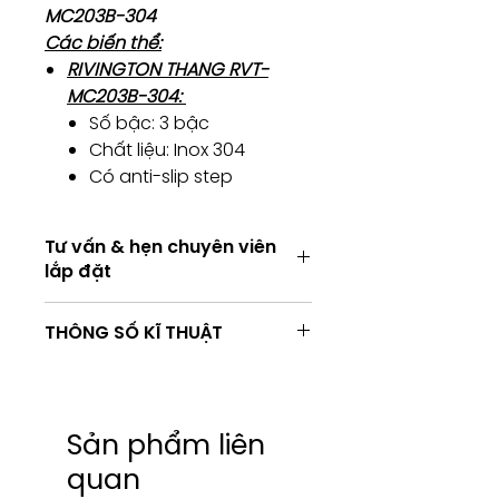
MC203B-304
Các biến thể:
RIVINGTON THANG RVT-
MC203B-304:
Số bậc: 3 bậc
Chất liệu: Inox 304
Có anti-slip step
Tư vấn & hẹn chuyên viên
lắp đặt
Tư vấn & hẹn chuyên viên lắp đặt
THÔNG SỐ KĨ THUẬT
Tư vấn kỹ thuật / Hẹn chuyên viên
lắp đặt
Consulting / Booking for
Installation service
SẢN PHẨM
RVT-
HOTLINE:
MC203B-
Sản phẩm liên
(+84) 283 514 515
304
quan
​(+84) 896 655 454