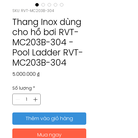
SKU: RVT-MC203B-304
Thang Inox dùng
cho hồ bơi RVT-
MC203B-304 -
Pool Ladder RVT-
MC203B-304
Giá
5.000.000 ₫
Số lượng
*
Thêm vào giỏ hàng
Mua ngay