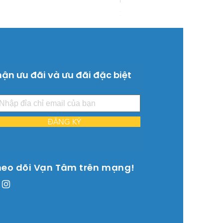
Giá
26.515.000 ₫
ận ưu đãi và ưu đãi đặc biệt
ĐĂNG KÝ
heo dõi Vạn Tâm trên mạng!