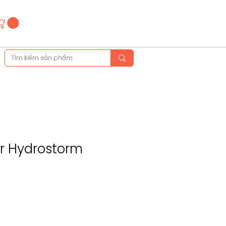
Hotline
(+84)28 3514 6515
(+84)89 665 5454
or Hydrostorm