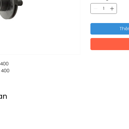
Thê
 400
 400
an