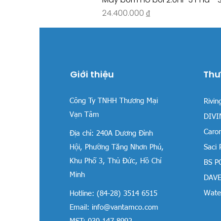
Giá
24.400.000 ₫
Giới thiệu
Thư
Công Ty TNHH Thương Mại
Rivin
Vạn Tâm
DIVIN
Carom
Địa chỉ:
240A Dương Đình
Hội, Phường Tăng Nhơn Phú,
Saci
Khu Phố 3, Thủ Đức, Hồ Chí
BS P
Minh
DAVE
Water
Hotline: (84-28) 3514 6515
Email:
info@vantamco.com