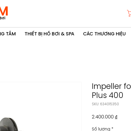
M
bơi
ÒNG TẮM
THIẾT BỊ HỒ BƠI & SPA
CÁC THƯƠNG HIỆU
Impeller f
Plus 400
SKU: 634015350
Giá
2.400.000 ₫
Số lượng
*