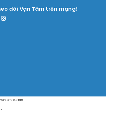
heo dõi Vạn Tâm trên mạng!
@vantamco.com
-
nh