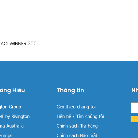
SACI WINNER 200T
Xem nhanh
ơng Hiệu
Thông tin
Nh
gton Group
Giới thiệu chúng tôi
I by Rivington
Liên hệ / Tìm chúng tôi
a Australia
Chính sách Trả hàng
 Pumps
Chính sách Bảo mật