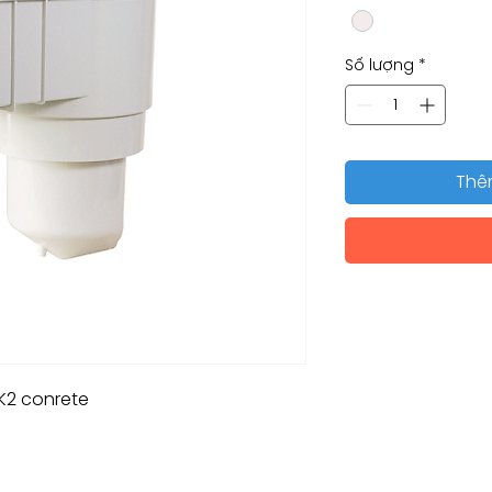
Số lượng
*
Thê
K2 conrete