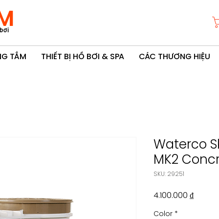
M
bơi
ÒNG TẮM
THIẾT BỊ HỒ BƠI & SPA
CÁC THƯƠNG HIỆU
Waterco S
MK2 Concr
SKU: 29251
Giá
4.100.000 ₫
Color
*