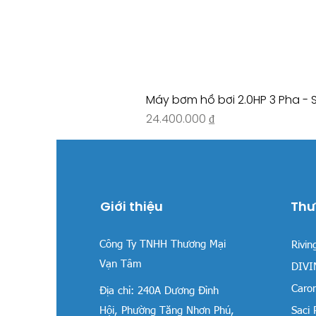
Máy bơm hồ bơi 2.0HP 3 Pha - 
Giá
24.400.000 ₫
Giới thiệu
Thư
Công Ty TNHH Thương Mại
Rivin
Vạn Tâm
DIVIN
Carom
Địa chỉ:
240A Dương Đình
Hội, Phường Tăng Nhơn Phú,
Saci