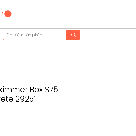
Hotline
(+84)28 3514 6515
(+84)89 665 5454
kimmer Box S75
ete 29251