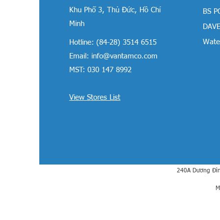
Khu Phố 3, Thủ Đức, Hồ Chí
BS P
Minh
DAVE
Water
Hotline: (84-28) 3514 6515
Email:
info@vantamco.com
MST: 030 147 8992
View Stores List
240A Dương Đìn
M