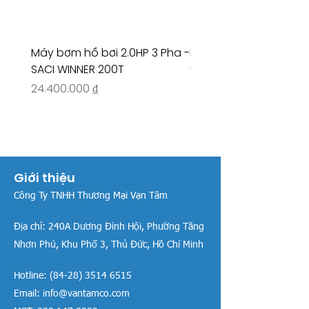
Máy bơm hồ bơi 2.0HP 3 Pha -
Máy bơm hồ bơi 4.5HP
SACI WINNER 200T
- RIVINGTON 30708
Giá
Giá
24.400.000 ₫
26.515.000 ₫
Giới thiệu
Công Ty TNHH Thương Mại Vạn Tâm
Địa chỉ:
240A Dương Đình Hội, Phường Tăng
Nhơn Phú, Khu Phố 3, Thủ Đức, Hồ Chí Minh
Hotline:
(84-28) 3514 6515
Email:
info@vantamco.com