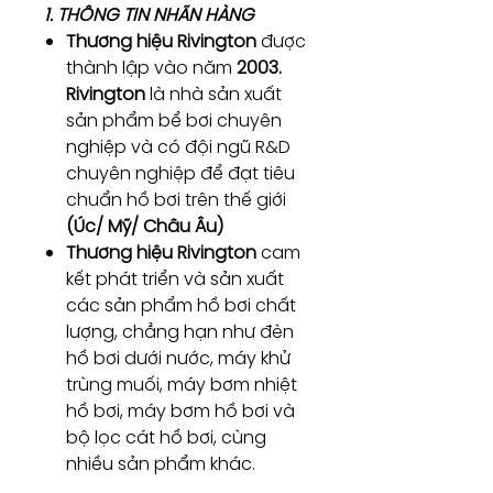
1. THÔNG TIN NHÃN HÀNG
Thương hiệu Rivington
được
thành lập vào năm
2003.
Rivington
là nhà sản xuất
sản phẩm bể bơi chuyên
nghiệp và có đội ngũ R&D
chuyên nghiệp để đạt tiêu
chuẩn hồ bơi trên thế giới
(Úc/ Mỹ/ Châu Âu)
Thương hiệu Rivington
cam
kết phát triển và sản xuất
các sản phẩm hồ bơi chất
lượng, chẳng hạn như đèn
hồ bơi dưới nước, máy khử
trùng muối, máy bơm nhiệt
hồ bơi, máy bơm hồ bơi và
bộ lọc cát hồ bơi, cùng
nhiều sản phẩm khác.