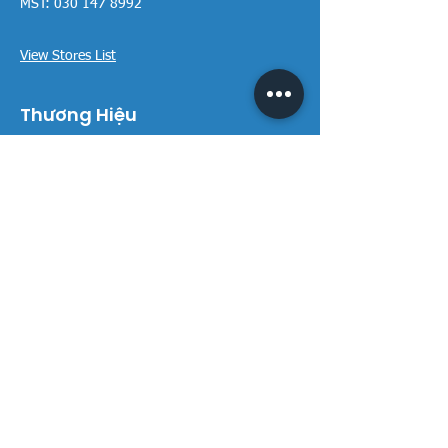
MST:
030 147 8992
View Stores List
Thương Hiệu
Rivington Group
DIVINI by Rivington
Caroma Australia
Saci Pumps
BS POOL - EU
DAVEY Pumps
Waterco Australia
Thông tin
Giới thiệu chúng tôi
Liên hệ / Tìm chúng tôi
Chính sách Trả hàng