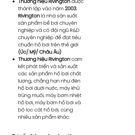
Thương hiệu Rivington
được
thành lập vào năm
2003.
Rivington
là nhà sản xuất
sản phẩm bể bơi chuyên
nghiệp và có đội ngũ R&D
chuyên nghiệp để đạt tiêu
chuẩn hồ bơi trên thế giới
(Úc/ Mỹ/ Châu Âu)
Thương hiệu Rivington
cam
kết phát triển và sản xuất
các sản phẩm hồ bơi chất
lượng, chẳng hạn như đèn
hồ bơi dưới nước, máy khử
trùng muối, máy bơm nhiệt
hồ bơi, máy bơm hồ bơi và
bộ lọc cát hồ bơi, cùng
nhiều sản phẩm khác.