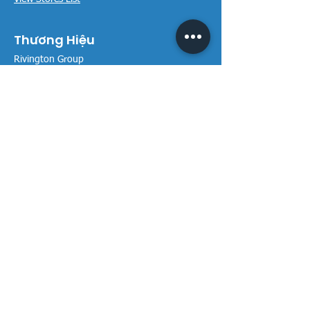
Thương Hiệu
Rivington Group
DIVINI by Rivington
Caroma Australia
Saci Pumps
BS POOL - EU
DAVEY Pumps
Waterco Australia
Thông tin
Giới thiệu chúng tôi
Liên hệ / Tìm chúng tôi
Chính sách Trả hàng
Chính sách Bảo mật
Chính sách Bảo hành