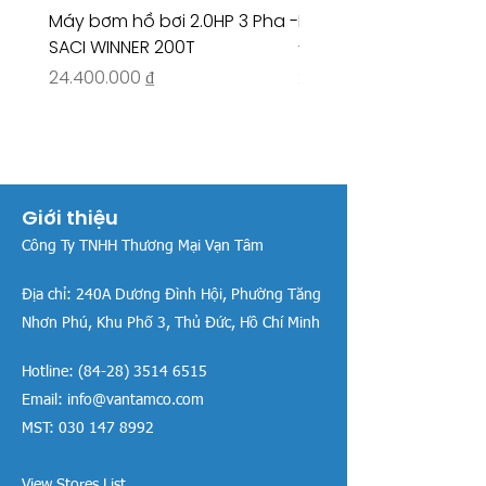
Máy bơm hồ bơi 2.0HP 3 Pha -
Máy bơm hồ bơi 4.5HP
SACI WINNER 200T
- RIVINGTON 30708
Giá
Giá
24.400.000 ₫
26.515.000 ₫
Giới thiệu
Công Ty TNHH Thương Mại Vạn Tâm
Địa chỉ:
240A Dương Đình Hội, Phường Tăng
Nhơn Phú, Khu Phố 3, Thủ Đức, Hồ Chí Minh
Hotline:
(84-28) 3514 6515
Email:
info@vantamco.com
MST:
030 147 8992
View Stores List