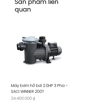
Sản phẩm liên
quan
Máy bơm hồ bơi 2.0HP 3 Pha -
Máy bơm hồ bơi 4.5HP
SACI WINNER 200T
- RIVINGTON 30708
Giá
Giá
24.400.000 ₫
26.515.000 ₫