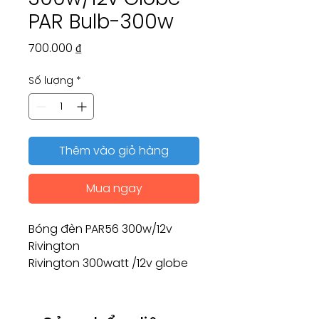
PAR Bulb-300w
Giá
700.000 ₫
Số lượng
*
Thêm vào giỏ hàng
Mua ngay
Bóng đèn PAR56 300w/12v
Rivington
Rivington 300watt /12v globe