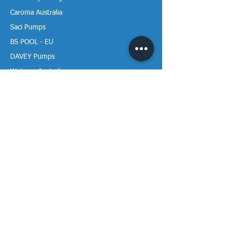
Caroma Australia
Saci Pumps
BS POOL - EU
DAVEY Pumps
Waterco Australia
Thông tin
Giới thiệu chúng tôi
Liên hệ / Tìm chúng tôi
Chính sách Trả hàng
Chính sách Bảo mật
Chính sách Bảo hành
Thanh toán & Giao hàng
Thư viện tài liệu
Theo dõi Vạn Tâm trên mạng!