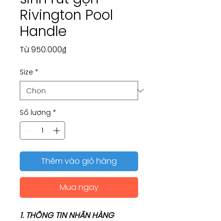
Rivington Pool
Handle
Giá
Từ
950.000₫
bán
Size
*
rẻ
Số lượng
*
Thêm vào giỏ hàng
Mua ngay
1. THÔNG TIN NHÃN HÀNG