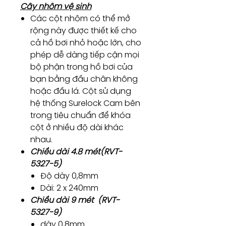
Cây nhôm vệ sinh
Các cột nhôm có thể mở
rộng này được thiết kế cho
cả hồ bơi nhỏ hoặc lớn, cho
phép dễ dàng tiếp cận mọi
bộ phận trong hồ bơi của
bạn bằng đầu chân không
hoặc đầu lá. Cột sử dụng
hệ thống Surelock Cam bên
trong tiêu chuẩn để khóa
cột ở nhiều độ dài khác
nhau.
Chiều dài 4.8 mét(RVT-
5327-5)
Độ dày 0,8mm
Dài: 2 x 240mm
Chiều dài 9 mét (RVT-
5327-9)
dày 0,8mm