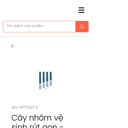
SKU: RVT5327-5
Cây nhôm vệ
sinh rút gọn -