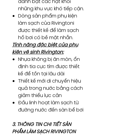
đánh bật các hạt khỏi
những khu vực khó tiếp cận.
Dòng sản phẩm phụ kiện
làm sạch của Rivingtoni
được thiết kế để làm sạch
hồ bơi có bề mặt nhẵn.
Tính năng đặc biệt của phụ
kiện vệ sinh Rivington:
Nhựa không bị ăn mòn, ổn
định tia cực tím được thiết
kế để tồn tại lâu dài
Thiết kế mới di chuyển hiệu
quả trong nước bằng cách
giảm thiểu lực cản
Đầu linh hoạt làm sạch từ
đường nước đến sàn bể bơi
3. THÔNG TIN CHI TIẾT SẢN
PHẨM LÀM SẠCH RIVINGTON