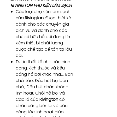
RIVINGTON PHỤ KIỆN LÀM SẠCH
Các loại phụ kiện làm sạch
của
Rivington
được thiết kế
dành cho các chuyên gia
dịch vụ và dành cho các
chủ sở hữu hồ bơi đang tìm
kiếm thiết bị chất lượng
được chế tạo để tồn tại lâu
dài.
Được thiết kế cho các hình
dạng, kích thước và kiểu
dáng hồ bơi khác nhau, Bàn
chải tảo, Đầu hút bụi bàn
chải, Đầu hút chân không
linh hoạt, Chổi hồ bơi và
Cào lá của
Rivington
có
phần cứng bền bỉ và các
công tắc linh hoạt giúp