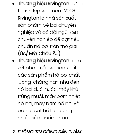
Thương hiệu Rivington
được
thành lập vào năm
2003.
Rivington
là nhà sản xuất
sản phẩm bể bơi chuyên
nghiệp và có đội ngũ R&D
chuyên nghiệp để đạt tiêu
chuẩn hồ bơi trên thế giới
(Úc/ Mỹ/ Châu Âu)
Thương hiệu Rivington
cam
kết phát triển và sản xuất
các sản phẩm hồ bơi chất
lượng, chẳng hạn như đèn
hồ bơi dưới nước, máy khử
trùng muối, máy bơm nhiệt
hồ bơi, máy bơm hồ bơi và
bộ lọc cát hồ bơi, cùng
nhiều sản phẩm khác.
2. THÔNG TIN DÒNG SẢN PHẨM