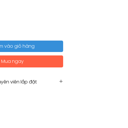
m vào giỏ hàng
Mua ngay
yên viên lắp đặt
Hẹn chuyên viên lắp đặt
g for Installation service
amco.com