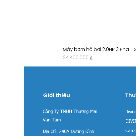
Máy bơm hồ bơi 2.0HP 3 Pha - 
Giá
24.400.000 ₫
Giới thiệu
Thư
Công Ty TNHH Thương Mại
Rivin
Vạn Tâm
DIVIN
Carom
Địa chỉ:
240A Dương Đình