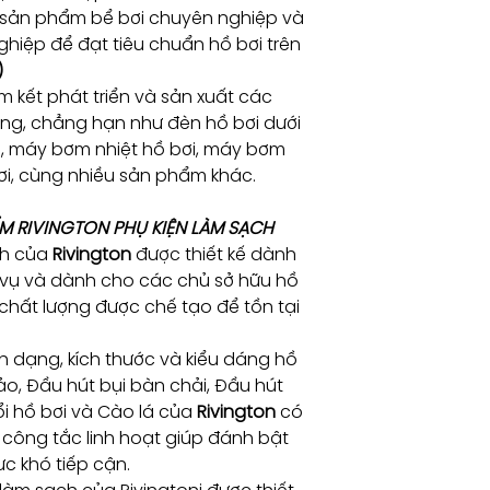
 sản phẩm bể bơi chuyên nghiệp và
hiệp để đạt tiêu chuẩn hồ bơi trên
)
 kết phát triển và sản xuất các
ng, chẳng hạn như đèn hồ bơi dưới
i, máy bơm nhiệt hồ bơi, máy bơm
bơi, cùng nhiều sản phẩm khác.
M RIVINGTON PHỤ KIỆN LÀM SẠCH
ch của
Rivington
được thiết kế dành
 vụ và dành cho các chủ sở hữu hồ
ị chất lượng được chế tạo để tồn tại
h dạng, kích thước và kiểu dáng hồ
ảo, Đầu hút bụi bàn chải, Đầu hút
ổi hồ bơi và Cào lá của
Rivington
có
công tắc linh hoạt giúp đánh bật
c khó tiếp cận.