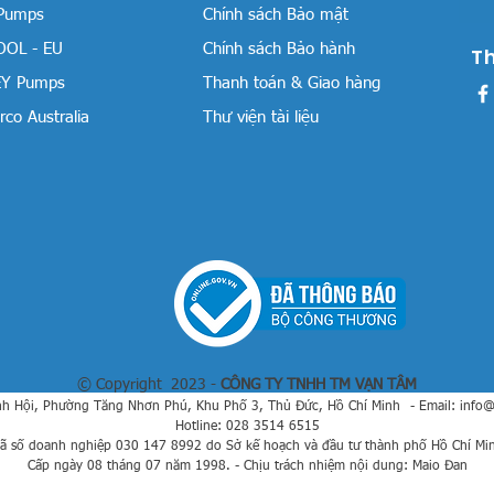
 Pumps
Chính sách Bảo mật
OOL - EU
Chính sách Bảo hành
T
Y Pumps
Thanh toán & Giao hàng
co Australia
Thư viện tài liệu
© Copyright 2023 -
CÔNG TY TNHH TM VẠN TÂM
h Hội, Phường Tăng Nhơn Phú, Khu Phố 3, Thủ Đức, Hồ Chí Minh
- Email:
info
Hotline: 028 3514 6515
ã số doanh nghiệp 030 147 8992 do Sở kế hoạch và đầu tư thành phố Hồ Chí Mi
Cấp ngày 08 tháng 07 năm 1998. - Chịu trách nhiệm nội dung: Maio Đan