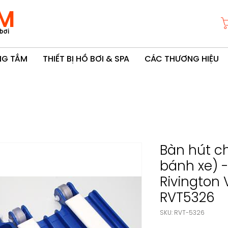
M
bơi
ÒNG TẮM
THIẾT BỊ HỒ BƠI & SPA
CÁC THƯƠNG HIỆU
Bàn hút c
bánh xe) 
Rivington
RVT5326
SKU: RVT-5326