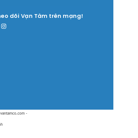
heo dõi Vạn Tâm trên mạng!
@vantamco.com
-
nh