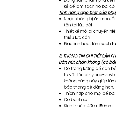
Dòng sản phẩm phụ kiện l
kế để làm sạch hồ bơi có
Tính năng đặc biệt của phụ k
Nhựa không bị ăn mòn, ổn 
tồn tại lâu dài
Thiết kế mới di chuyển h
thiểu lực cản
Đầu linh hoạt làm sạch t
3. THÔNG TIN CHI TIẾT SẢN 
Bàn hút chân không (có bán
Có trọng lượng để cân bằ
từ ​​vật liệu ethylene-viny
không cứng này giúp làm 
bậc thang dễ dàng hơn.
Thích hợp cho mọi bể bơi
Có bánh xe
Kích thước: 400 x 150mm