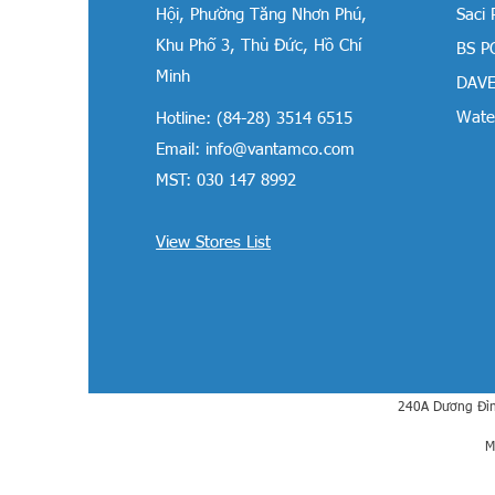
Hội, Phường Tăng Nhơn Phú,
Saci
Khu Phố 3, Thủ Đức, Hồ Chí
BS P
Minh
DAVE
Water
Hotline: (84-28) 3514 6515
Email:
info@vantamco.com
MST: 030 147 8992
View Stores List
240A Dương Đìn
M