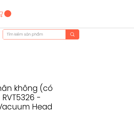
Hotline
(+84)28 3514 6515
(+84)89 665 5454
hân không (có
- RVT5326 -
 Vacuum Head