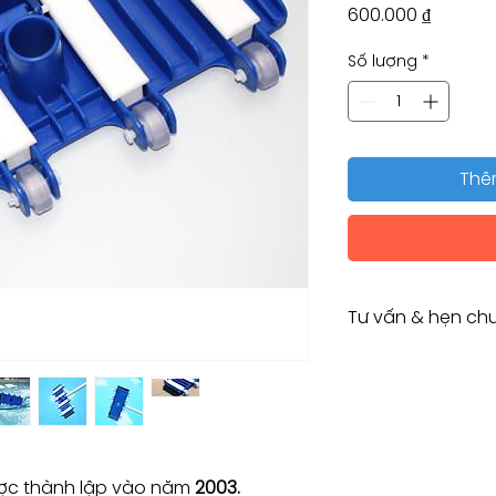
Giá
600.000 ₫
Số lượng
*
Thê
Tư vấn & hẹn chu
Tư vấn kỹ thuật / 
Consulting / Bookin
HOTLINE:
(+84) 283 514 515
​(+84) 896 655 454
EMAIL: info@vant
c thành lập vào năm
2003.