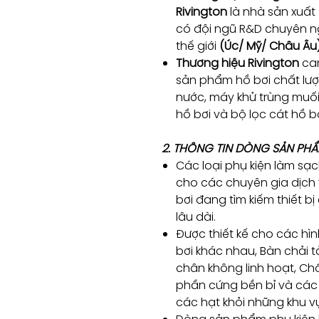
Rivington
là nhà sản xuất
có đội ngũ R&D chuyên ng
thế giới
(Úc/ Mỹ/ Châu Âu
Thương hiệu Rivington
cam
sản phẩm hồ bơi chất lượ
nước, máy khử trùng muố
hồ bơi và bộ lọc cát hồ 
2. THÔNG TIN DÒNG SẢN PHẨ
Các loại phụ kiện làm sạ
cho các chuyên gia dịch
bơi đang tìm kiếm thiết b
lâu dài.
Được thiết kế cho các hìn
bơi khác nhau, Bàn chải t
chân không linh hoạt, Ch
phần cứng bền bỉ và các 
các hạt khỏi những khu vự