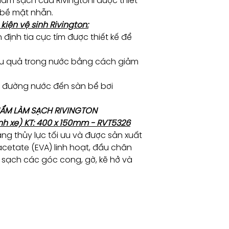
àm sạch của Rivingtoni được thiết
 bề mặt nhẵn.
iện vệ sinh Rivington:
định tia cực tím được thiết kế để
iệu quả trong nước bằng cách giảm
ừ đường nước đến sàn bể bơi
PHẨM LÀM SẠCH RIVINGTON
h xe) KT: 400 x 150mm - RVT5326
ng thủy lực tối ưu và được sản xuất
l acetate (EVA) linh hoạt, đầu chân
sạch các góc cong, gờ, kẽ hở và