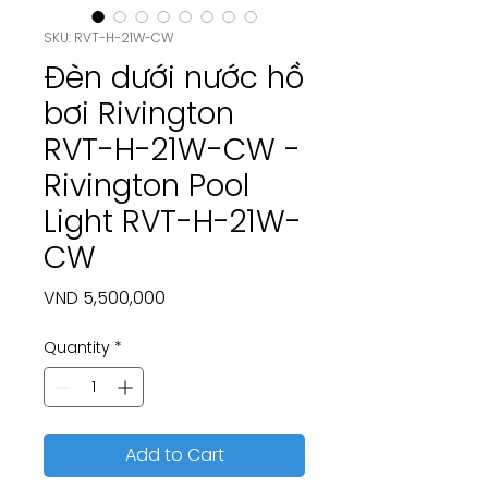
SKU: RVT-H-21W-CW
Đèn dưới nước hồ
bơi Rivington
RVT-H-21W-CW -
Rivington Pool
Light RVT-H-21W-
CW
Price
VND 5,500,000
Quantity
*
Add to Cart