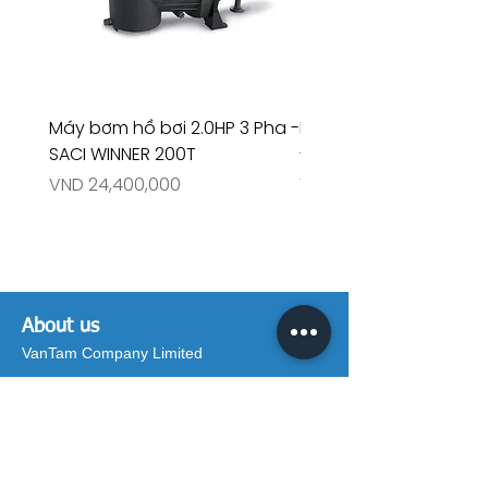
Máy bơm hồ bơi 2.0HP 3 Pha -
Máy bơm hồ bơi 4.5HP
SACI WINNER 200T
- RIVINGTON 30708
Price
Price
VND 24,400,000
VND 26,515,000
About us
VanTam Company Limited
Address:
111 Điện Biên Phủ, Ward. 15,
District. Bình Thạnh, Hồ Chí Minh City.
Hotline:
(84-28) 3514 6515