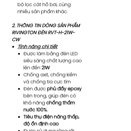
bộ lọc cát hồ bơi, cùng
nhiều sản phẩm khác.
2. THÔNG TIN DÒNG SẢN PHẨM
RIVINGTON ĐÈN RVT-H-21W-
CW
Tính năng chi tiết
Được làm bằng đèn LED
siêu sáng chất lượng cao
lên đến
21W
Chống axit, chống kiềm
và chống tia cực tím
Đèn được
phủ đầy epoxy
bên trong, giúp đèn có
khả năng
chống thấm
nước 100%.
Tiêu thụ điện năng thấp,
độ ổn định cao
Được sử dụng rộng rãi