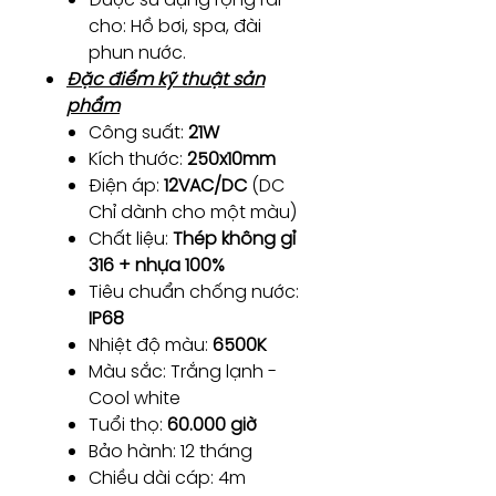
cho: Hồ bơi, spa, đài
phun nước.
Đặc điểm kỹ thuật sản
phẩm
Công suất:
21W
Kích thước:
250x10mm
Điện áp:
12VAC/DC
(DC
Chỉ dành cho một màu)
Chất liệu:
Thép không gỉ
316 + nhựa 100%
Tiêu chuẩn chống nước:
IP68
Nhiệt độ màu:
6500K
Màu sắc: Trắng lạnh -
Cool white
Tuổi thọ:
60.000 giờ
Bảo hành: 12 tháng
Chiều dài cáp: 4m