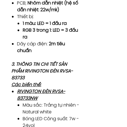
PCB;
Nhôm dẫn nhiệt (hệ số
dẫn nhiệt: 22w/mk)
Thiết bị:
1 màu: LED = 1 đầu ra
RGB 3 trong 1: LED = 3 đầu
ra
Dây cáp điện:
2m tiêu
chuẩn
3. THÔNG TIN CHI TIẾT SẢN
PHẨM RIVINGTON ĐÈN RVSA-
83733
Các biến thể:
RIVINGTON ĐÈN RVSA-
83733NW
Màu sắc: Trắng tự nhiên -
Natural white
Bóng LED Công suất: 7w -
24vol