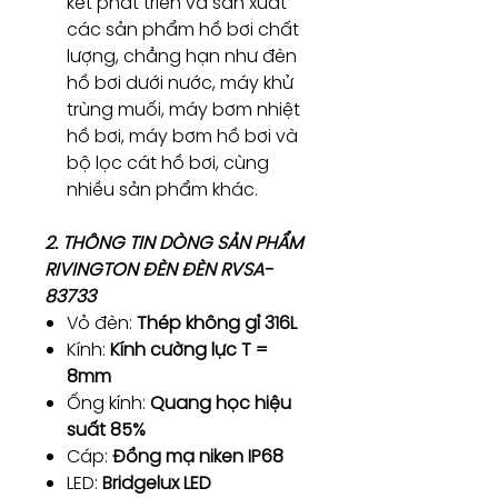
kết phát triển và sản xuất
các sản phẩm hồ bơi chất
lượng, chẳng hạn như đèn
hồ bơi dưới nước, máy khử
trùng muối, máy bơm nhiệt
hồ bơi, máy bơm hồ bơi và
bộ lọc cát hồ bơi, cùng
nhiều sản phẩm khác.
2. THÔNG TIN DÒNG SẢN PHẨM
RIVINGTON ĐÈN ĐÈN RVSA-
83733
Vỏ đèn:
Thép không gỉ 316L
Kính:
Kính cường lực T =
8mm
Ống kính:
Quang học hiệu
suất 85%
Cáp:
Đồng mạ niken IP68
LED:
Bridgelux LED