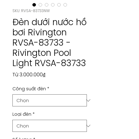
SKU: RVSA-83733NW
Đèn dưới nước hồ
bơi Rivington
RVSA-83733 -
Rivington Pool
Light RVSA-83733
Giá
Từ
3.000.000₫
bán
Công suất đèn
*
rẻ
Loại đèn
*