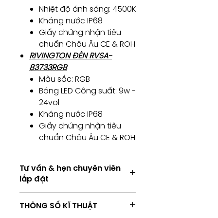
Nhiệt độ ánh sáng: 4500K
Kháng nước IP68
Giấy chứng nhận tiêu
chuẩn Châu Âu CE & ROH
RIVINGTON ĐÈN RVSA-
83733RGB
Màu sắc: RGB
Bóng LED Công suất: 9w -
24vol
Kháng nước IP68
Giấy chứng nhận tiêu
chuẩn Châu Âu CE & ROH
Tư vấn & hẹn chuyên viên
lắp đặt
Tư vấn kỹ thuật / Hẹn chuyên viên
THÔNG SỐ KĨ THUẬT
lắp đặt
Consulting / Booking for