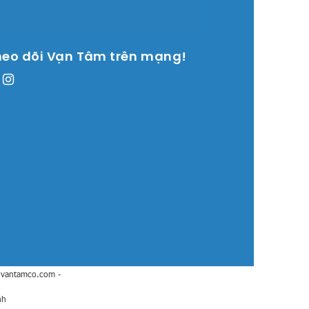
heo dõi Vạn Tâm trên mạng!
@vantamco.com
-
nh