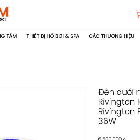
M
bơi
ÒNG TẮM
THIẾT BỊ HỒ BƠI & SPA
CÁC THƯƠNG HIỆU
Đèn dưới 
Rivington
Rivington 
36W
Giá
6.500.000 ₫