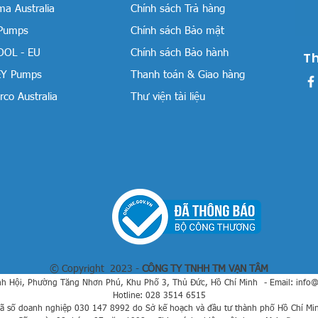
a Australia
Chính sách Trả hàng
 Pumps
Chính sách Bảo mật
OOL - EU
Chính sách Bảo hành
T
Y Pumps
Thanh toán & Giao hàng
co Australia
Thư viện tài liệu
© Copyright 2023 -
CÔNG TY TNHH TM VẠN TÂM
h Hội, Phường Tăng Nhơn Phú, Khu Phố 3, Thủ Đức, Hồ Chí Minh
- Email:
info
Hotline: 028 3514 6515
ã số doanh nghiệp 030 147 8992 do Sở kế hoạch và đầu tư thành phố Hồ Chí Mi