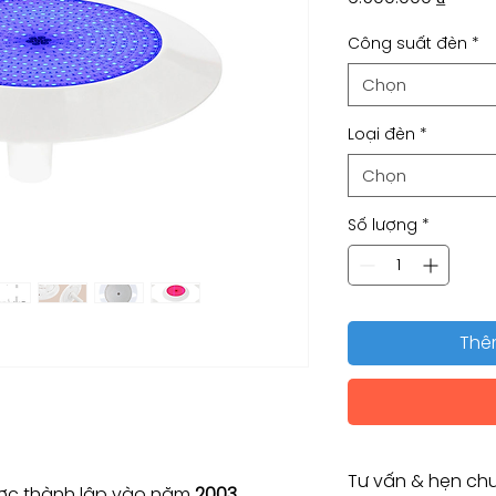
Công suất đèn
*
Chọn
Loại đèn
*
Chọn
Số lượng
*
Thê
Tư vấn & hẹn chu
c thành lập vào năm
2003.