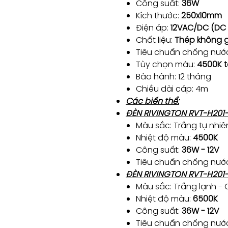
Công suất:
36W
Kích thước:
250x10mm
Điện áp:
12VAC/DC (DC
Chất liệu:
Thép không g
Tiêu chuẩn chống nướ
Tùy chọn màu:
4500K t
Bảo hành: 12 tháng
Chiều dài cáp: 4m
Các biến thể:
ĐÈN RIVINGTON RVT-H20
Màu sắc: Trắng tự nhiê
Nhiệt độ màu:
4500K
Công suất:
36W - 12V
Tiêu chuẩn chống nướ
ĐÈN RIVINGTON RVT-H20
Màu sắc: Trắng lạnh - 
Nhiệt độ màu:
6500K
Công suất:
36W - 12V
Tiêu chuẩn chống nướ