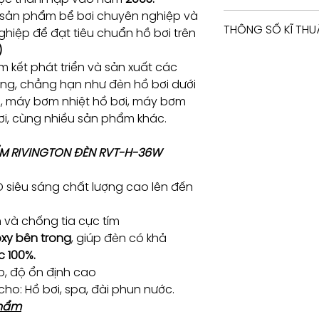
 sản phẩm bể bơi chuyên nghiệp và
Tư vấn kỹ thuật / 
THÔNG SỐ KĨ THU
hiệp để đạt tiêu chuẩn hồ bơi trên
Consulting / Bookin
HOTLINE:
)
(+84) 283 514 515
 kết phát triển và sản xuất các
​(+84) 896 655 454
TÊN DÒNG
ng, chẳng hạn như đèn hồ bơi dưới
EMAIL: info@vant
ĐÈN
i, máy bơm nhiệt hồ bơi, máy bơm
bơi, cùng nhiều sản phẩm khác.
Công suất
ẨM RIVINGTON ĐÈN RVT-H-36W
Điện áp
Ánh sáng
 siêu sáng chất lượng cao lên đến
 và chống tia cực tím
xy bên trong
, giúp đèn có khả
 100%.
p, độ ổn định cao
cho: Hồ bơi, spa, đài phun nước.
phẩm