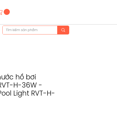
Hotline
(+84)28 3514 6515
(+84)89 665 5454
nước hồ bơi
 RVT-H-36W -
Pool Light RVT-H-