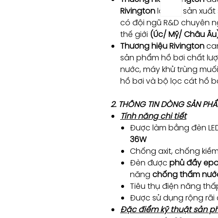
Rivington
là nhà sản xuất
có đội ngũ R&D chuyên ng
thế giới
(Úc/ Mỹ/ Châu Âu
Thương hiệu Rivington
cam
sản phẩm hồ bơi chất lượ
nước, máy khử trùng muố
hồ bơi và bộ lọc cát hồ 
2. THÔNG TIN DÒNG SẢN PH
Tính năng chi tiết
Được làm bằng đèn LED
36W
Chống axit, chống kiềm
Đèn được
phủ đầy epo
năng
chống thấm nước
Tiêu thụ điện năng thấ
Được sử dụng rộng rãi 
Đặc điểm kỹ thuật sản 