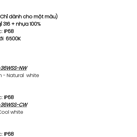
 Chỉ dành cho một màu)
ỉ 316 + nhựa 100%
c:
IP68
ới 6500K
1-36WSS-NW
n - Natural white
c:
IP68
1-36WSS-CW
Cool white
c:
IP68