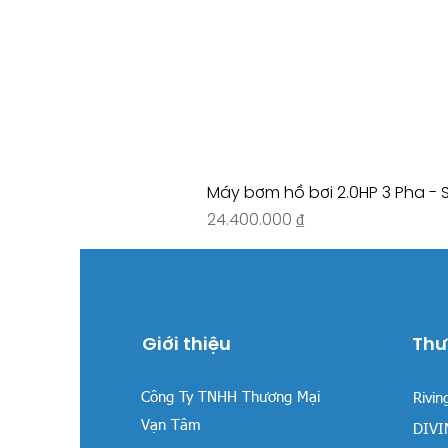
Máy bơm hồ bơi 2.0HP 3 Pha - 
Giá
24.400.000 ₫
Giới thiệu
Thư
Công Ty TNHH Thương Mại
Rivin
Vạn Tâm
DIVIN