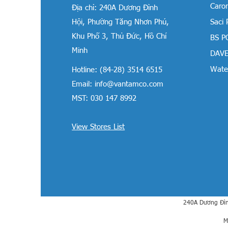
Carom
Địa chỉ:
240A Dương Đình
Hội, Phường Tăng Nhơn Phú,
Saci
Khu Phố 3, Thủ Đức, Hồ Chí
BS P
Minh
DAVE
Water
Hotline: (84-28) 3514 6515
Email:
info@vantamco.com
MST: 030 147 8992
View Stores List
240A Dương Đìn
M