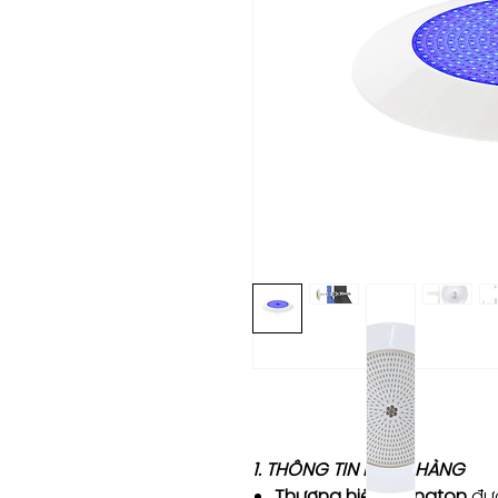
1. THÔNG TIN NHÃN HÀNG
Thương hiệu Rivington
đượ