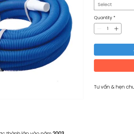
Select
Quantity
*
Tư vấn & hẹn chu
Tư vấn kỹ thuật / 
Consulting / Bookin
HOTLINE:
(+84) 283 514 515
​(+84) 896 655 454
EMAIL: info@vant
c thành lập vào năm
2003.