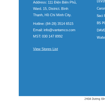
DIVIN
Address:
111 Điện Biên Phủ,
Ward. 15, District. Bình
Carom
Thạnh, Hồ Chí Minh City.
Saci
BS P
Hotline: (84-28) 3514 6515
Email:
info@vantamco.com
DAVE
MST: 030 147 8992
Water
View Stores List
240A Dương Đìn