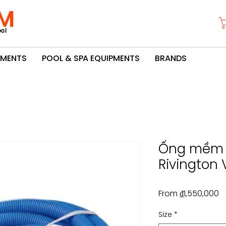
M
ol
PMENTS
POOL & SPA EQUIPMENTS
BRANDS
Ống mềm R
Rivington
S
From
₫1,550,000
Pr
Size
*