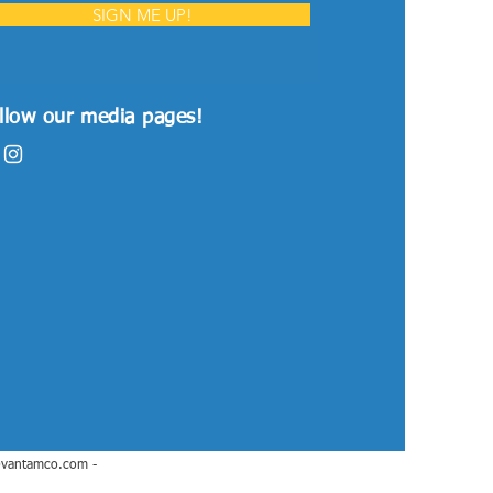
SIGN ME UP!
llow our media pages!
@vantamco.com
-