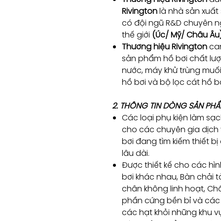
Rivington
là nhà sản xuất
có đội ngũ R&D chuyên ng
thế giới
(Úc/ Mỹ/ Châu Âu
Thương hiệu Rivington
cam
sản phẩm hồ bơi chất lượ
nước, máy khử trùng muố
hồ bơi và bộ lọc cát hồ 
2. THÔNG TIN DÒNG SẢN PHẨ
Các loại phụ kiện làm sạ
cho các chuyên gia dịch
bơi đang tìm kiếm thiết b
lâu dài.
Được thiết kế cho các hìn
bơi khác nhau, Bàn chải t
chân không linh hoạt, Ch
phần cứng bền bỉ và các 
các hạt khỏi những khu vự