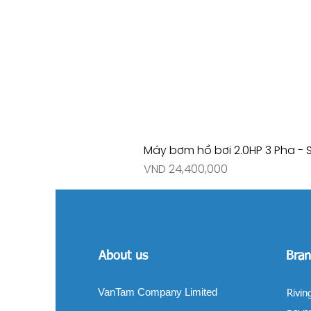
Máy bơm hồ bơi 2.0HP 3 Pha - 
Price
VND 24,400,000
About us
Bran
VanTam Company Limited
Rivin