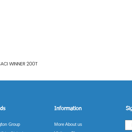
SACI WINNER 200T
Quick View
ds
Information
Si
More About us
gton Group