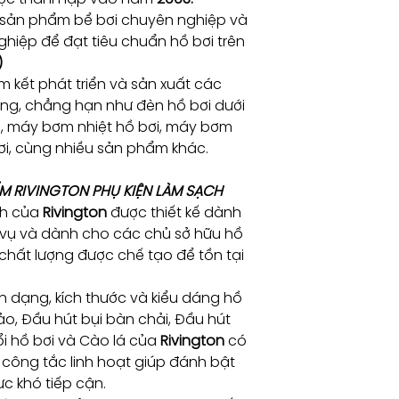
 sản phẩm bể bơi chuyên nghiệp và
hiệp để đạt tiêu chuẩn hồ bơi trên
)
 kết phát triển và sản xuất các
ng, chẳng hạn như đèn hồ bơi dưới
i, máy bơm nhiệt hồ bơi, máy bơm
bơi, cùng nhiều sản phẩm khác.
M RIVINGTON PHỤ KIỆN LÀM SẠCH
ch của
Rivington
được thiết kế dành
 vụ và dành cho các chủ sở hữu hồ
ị chất lượng được chế tạo để tồn tại
h dạng, kích thước và kiểu dáng hồ
ảo, Đầu hút bụi bàn chải, Đầu hút
ổi hồ bơi và Cào lá của
Rivington
có
công tắc linh hoạt giúp đánh bật
c khó tiếp cận.