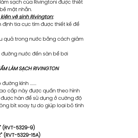
àm sạch của Rivingtoni được thiết
 bề mặt nhẵn.
iện vệ sinh Rivington:
định tia cực tím được thiết kế để
iệu quả trong nước bằng cách giảm
ừ đường nước đến sàn bể bơi
PHẨM LÀM SẠCH RIVINGTON
đường kính …….
ao cấp này được quấn theo hình
 được hàn để sử dụng ở cường độ
òng bít xoay tự do giúp loại bỏ tình
2" (RVT-5329-9)
/2" (RVT-5329-15A)