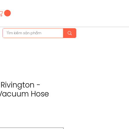
Hotline
(+84)28 3514 6515
(+84)89 665 5454
ivington -
 Vacuum Hose
ale
ice