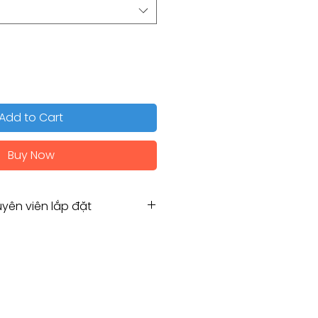
Add to Cart
Buy Now
yên viên lắp đặt
Hẹn chuyên viên lắp đặt
g for Installation service
amco.com