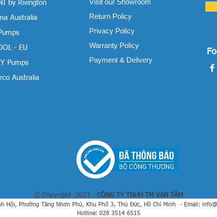
Visit our Showroom
I by Rivington
Return Policy
a Australia
Privacy Policy
 Pumps
Warranty Policy
OOL - EU
Fo
Payment & Delivery
Y Pumps
co Australia
© Copyright 2023 -
CÔNG TY TNHH TM VẠN TÂM
h Hội, Phường Tăng Nhơn Phú, Khu Phố 3, Thủ Đức, Hồ Chí Minh
- Email:
info
Hotline: 028 3514 6515