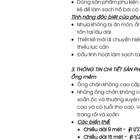
Dòng sản phẩm phụ kiện l
kế để làm sạch hồ bơi có
Tính năng đặc biệt của phụ k
Nhựa không bị ăn mòn, ổn 
tồn tại lâu dài
Thiết kế mới di chuyển h
thiểu lực cản
Đầu linh hoạt làm sạch t
3. THÔNG TIN CHI TIẾT SẢN 
Ống mềm
Ống chân không cao cấp 
Những ống chân không c
xoắn ốc và thường xuyên
cao và có tuổi thọ cao. V
trạng rối và xoắn.
Các biến thể:
Chiều dài 9 mét - ∮1 1/
Chiều dài 15 mét - ∮1 1