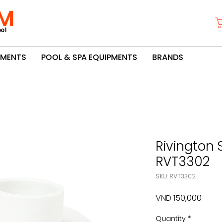
M
ol
PMENTS
POOL & SPA EQUIPMENTS
BRANDS
Rivington S
RVT3302
SKU: RVT3302
Price
VND 150,000
Quantity
*