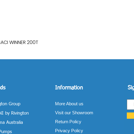
SACI WINNER 200T
Quick View
ds
Information
Si
More About us
gton Group
Visit our Showroom
I by Rivington
Return Policy
a Australia
Privacy Policy
 Pumps