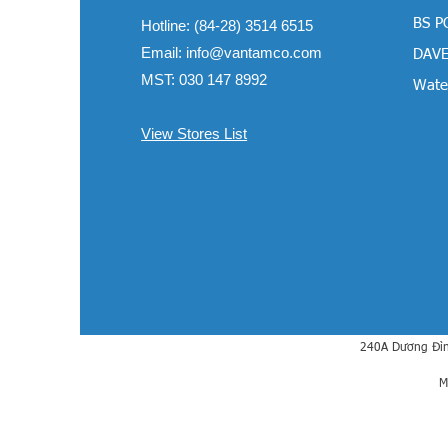
BS P
Hotline: (84-28) 3514 6515
Email:
info@vantamco.com
DAVE
MST: 030 147 8992
Water
View Stores List
240A Dương Đìn
M