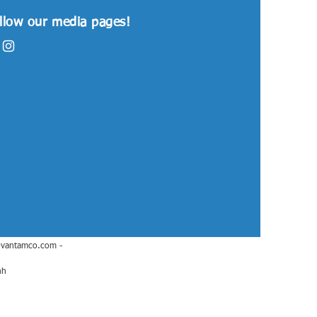
llow our media pages!
@vantamco.com
-
nh