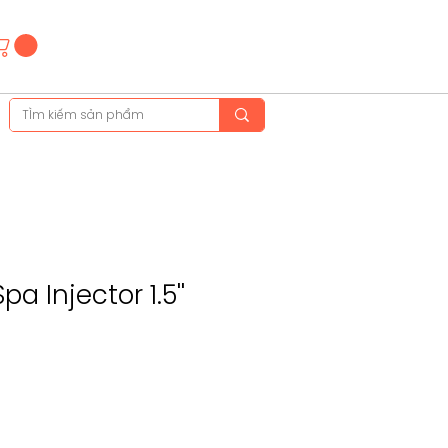
Hotline
(+84)28 3514 6515
(+84)89 665 5454
pa Injector 1.5''