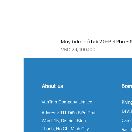
Máy bơm hồ bơi 2.0HP 3 Pha - 
Price
VND 24,400,000
About us
Bran
VanTam Company Limited
Rivin
DIVIN
Address:
111 Điện Biên Phủ,
Ward. 15, District. Bình
Carom
Thạnh, Hồ Chí Minh City.
Saci