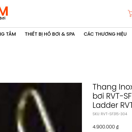
M
bơi
ÒNG TẮM
THIẾT BỊ HỒ BƠI & SPA
CÁC THƯƠNG HIỆU
Thang Ino
bơi RVT-SF
Ladder RV
SKU: RVT-SF315-304
Giá
4.900.000 ₫