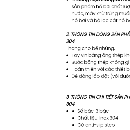
sản phẩm hồ bơi chất lượ
nước, máy khử trùng muố
hồ bơi và bộ lọc cát hồ 
2. THÔNG TIN DÒNG SẢN PH
304
Thang cho bể nhúng.
Tay vịn bằng ống thép k
Bước bằng thép không gỉ 
Hoàn thiện với các thiết b
Dễ dàng lắp đặt (với đư
3. THÔNG TIN CHI TIẾT SẢN 
304
Số bậc: 3 bậc
Chất liệu: Inox 304
Có anti-slip step