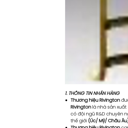
1. THÔNG TIN NHÃN HÀNG
Thương hiệu Rivington
đượ
Rivington
là nhà sản xuất
có đội ngũ R&D chuyên ng
thế giới
(Úc/ Mỹ/ Châu Âu
Thương hiệu Rivington
cam