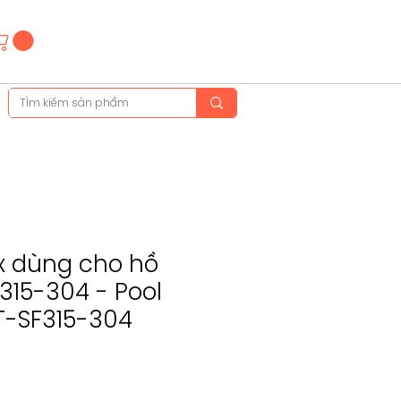
Hotline
(+84)28 3514 6515
(+84)89 665 5454
x dùng cho hồ
315-304 - Pool
T-SF315-304