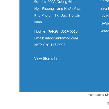
Carom
Địa chỉ:
240A Dương Đình
Hội, Phường Tăng Nhơn Phú,
Saci
Khu Phố 3, Thủ Đức, Hồ Chí
BS P
Minh
DAVE
Water
Hotline: (84-28) 3514 6515
Email:
info@vantamco.com
MST: 030 147 8992
View Stores List
240A Dương Đìn
M