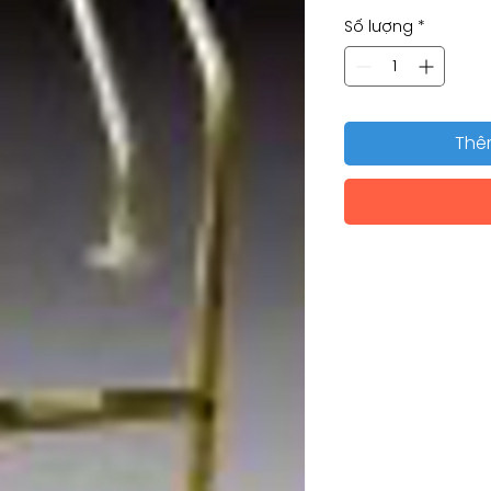
Số lượng
*
Thê