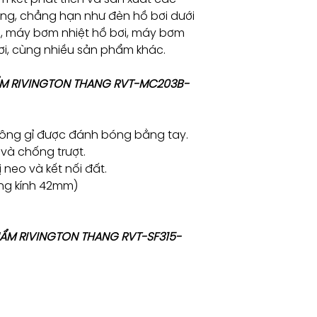
ng, chẳng hạn như đèn hồ bơi dưới
i, máy bơm nhiệt hồ bơi, máy bơm
bơi, cùng nhiều sản phẩm khác.
ẨM RIVINGTON THANG RVT-MC203B-
hông gỉ được đánh bóng bằng tay.
và chống trượt.
ị neo và kết nối đất.
ờng kính 42mm)
PHẨM RIVINGTON THANG RVT-SF315-