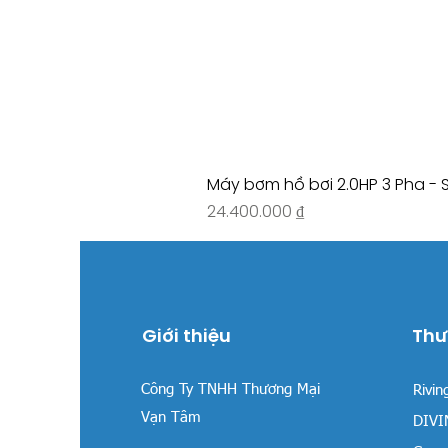
Máy bơm hồ bơi 2.0HP 3 Pha - 
Giá
24.400.000 ₫
Giới thiệu
Thư
Công Ty TNHH Thương Mại
Rivin
Vạn Tâm
DIVIN