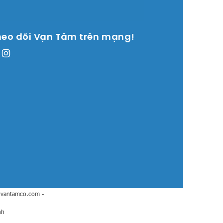
heo dõi Vạn Tâm trên mạng!
@vantamco.com
-
nh