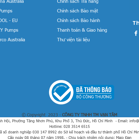
a Australia
Chính sách Trả hàng
 Pumps
Chính sách Bảo mật
OOL - EU
Chính sách Bảo hành
T
Y Pumps
Thanh toán & Giao hàng
co Australia
Thư viện tài liệu
© Copyright 2023 -
CÔNG TY TNHH TM VẠN TÂM
h Hội, Phường Tăng Nhơn Phú, Khu Phố 3, Thủ Đức, Hồ Chí Minh
- Email:
info
Hotline: 028 3514 6515
ã số doanh nghiệp 030 147 8992 do Sở kế hoạch và đầu tư thành phố Hồ Chí Mi
Cấp ngày 08 tháng 07 năm 1998. - Chịu trách nhiệm nội dung: Maio Đan