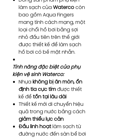
làm sạch của
Waterco
còn
bao gồm Aqua Fingers
mang tính cách mạng, một
loại chổi hồ bơi bằng sợi
nhỏ đầu tiên trên thế giới
được thiết kế để làm sạch
hồ bơi có bề mặt nhẵn.
Tính năng đặc biệt của phụ
kiện vệ sinh Waterco:
Nhựa
không bị ăn mòn, ổn
định tia cực tím
được thiết
kế để
tồn tại lâu dài
Thiết kế mới di chuyển hiệu
quả trong nước bằng cách
giảm thiểu lực cản
Đầu linh hoạt
làm sạch từ
đường nước đến sàn bể bơi