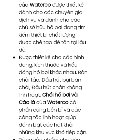
của
Waterco
được thiết kế
dành cho các chuyên gia
dịch vụ và dành cho các
chủ sở hữu hồ bơi đang tìm
kiếm thiết bị chất lượng
được chế tạo để tồn tại lâu
dài.
Được thiết kế cho các hình
dạng, kích thước và kiểu
dáng hồ bơi khác nhau, Bàn
chải tảo, Đầu hút bụi bàn
chải, Đầu hút chân không
linh hoạt,
Chổi hồ bơi và
Cào lá
của
Waterco
có
phần cứng bền bỉ và các
công tắc linh hoạt giúp
đánh bật các hạt khỏi
những khu vực khó tiếp cận.
Dòng sản phẩm phụ kiện