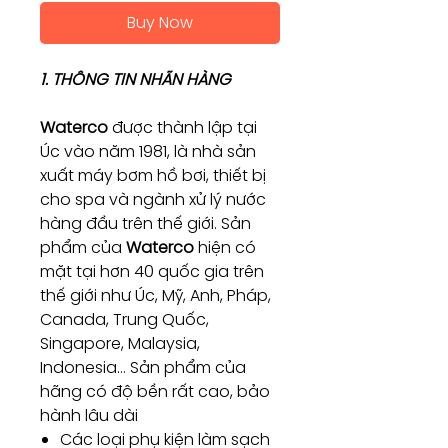
Buy Now
1. THÔNG TIN NHÃN HÀNG
Waterco
được thành lập tại
Úc vào năm 1981, là nhà sản
xuất máy bơm hồ bơi, thiết bị
cho spa và ngành xử lý nước
hàng đầu trên thế giới. Sản
phẩm của
Waterco
hiện có
mặt tại hơn 40 quốc gia trên
thế giới như Úc, Mỹ, Anh, Pháp,
Canada, Trung Quốc,
Singapore, Malaysia,
Indonesia… Sản phẩm của
hãng có độ bền rất cao, bảo
hành lâu dài
Các loại phụ kiện làm sạch