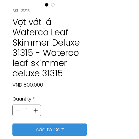
SKU: 31315
Vợt vớt lá
Waterco Leaf
Skimmer Deluxe
31315 - Waterco
leaf skimmer
deluxe 31315
Price
VND 800,000
Quantity
*
Add to Cart