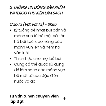
2. THÔNG TIN DÒNG SẢN PHẨM
WATERCO PHỤ KIỆN LÀM SẠCH
Cào lá (Vợt vớt lá) - 31315
Lý tưởng để nhặt bụi bẩn và
mảnh vụn từ bề mặt và sàn
hồ bơi. Lưỡi cào nâng các
mảnh vụn lên và ném nó
vào lưới.
Thích hợp cho mọi bể bơi
Cũng có thể được sử dụng
để làm sạch các mảnh vụn
bề mặt từ các đặc điểm
nước và ao
Tư vấn & hẹn chuyên viên
lắp đặt