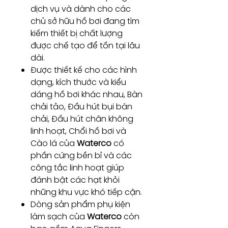
dịch vụ và dành cho các
chủ sở hữu hồ bơi đang tìm
kiếm thiết bị chất lượng
được chế tạo để tồn tại lâu
dài.
Được thiết kế cho các hình
dạng, kích thước và kiểu
dáng hồ bơi khác nhau, Bàn
chải tảo, Đầu hút bụi bàn
chải, Đầu hút chân không
linh hoạt, Chổi hồ bơi và
Cào lá của
Waterco
có
phần cứng bền bỉ và các
công tắc linh hoạt giúp
đánh bật các hạt khỏi
những khu vực khó tiếp cận.
Dòng sản phẩm phụ kiện
làm sạch của
Waterco
còn