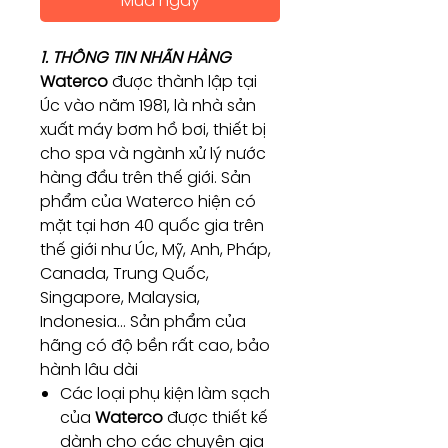
Mua ngay
1. THÔNG TIN NHÃN HÀNG
Waterco
được thành lập tại
Úc vào năm 1981, là nhà sản
xuất máy bơm hồ bơi, thiết bị
cho spa và ngành xử lý nước
hàng đầu trên thế giới. Sản
phẩm của Waterco hiện có
mặt tại hơn 40 quốc gia trên
thế giới như Úc, Mỹ, Anh, Pháp,
Canada, Trung Quốc,
Singapore, Malaysia,
Indonesia… Sản phẩm của
hãng có độ bền rất cao, bảo
hành lâu dài
Các loại phụ kiện làm sạch
của
Waterco
được thiết kế
dành cho các chuyên gia