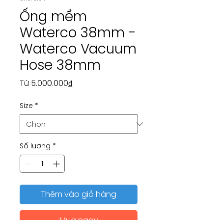
Ống mềm
Waterco 38mm -
Waterco Vacuum
Hose 38mm
Giá
Từ
5.000.000₫
bán
Size
*
rẻ
Số lượng
*
Thêm vào giỏ hàng