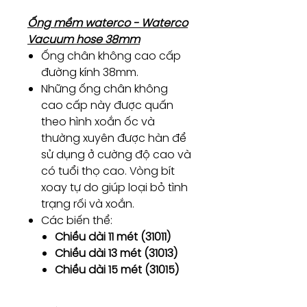
Ống mềm waterco - Waterco
Vacuum hose 38mm
Ống chân không cao cấp
đường kính 38mm.
Những ống chân không
cao cấp này được quấn
theo hình xoắn ốc và
thường xuyên được hàn để
sử dụng ở cường độ cao và
có tuổi thọ cao. Vòng bít
xoay tự do giúp loại bỏ tình
trạng rối và xoắn.
Các biến thể:
Chiều dài 11 mét (31011)
Chiều dài 13 mét (31013)
Chiều dài 15 mét (31015)