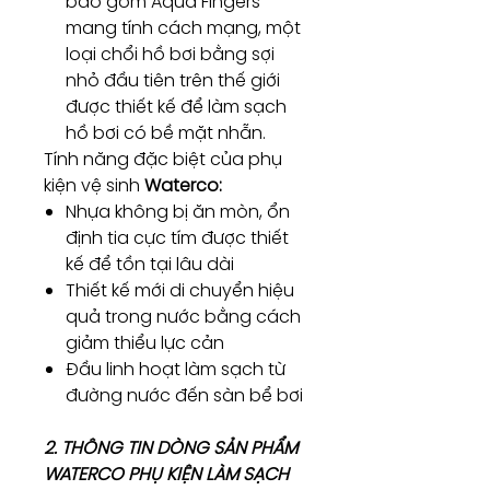
bao gồm Aqua Fingers
mang tính cách mạng, một
loại chổi hồ bơi bằng sợi
nhỏ đầu tiên trên thế giới
được thiết kế để làm sạch
hồ bơi có bề mặt nhẵn.
Tính năng đặc biệt của phụ
kiện vệ sinh
Waterco:
Nhựa không bị ăn mòn, ổn
định tia cực tím được thiết
kế để tồn tại lâu dài
Thiết kế mới di chuyển hiệu
quả trong nước bằng cách
giảm thiểu lực cản
Đầu linh hoạt làm sạch từ
đường nước đến sàn bể bơi
2. THÔNG TIN DÒNG SẢN PHẨM
WATERCO PHỤ KIỆN LÀM SẠCH