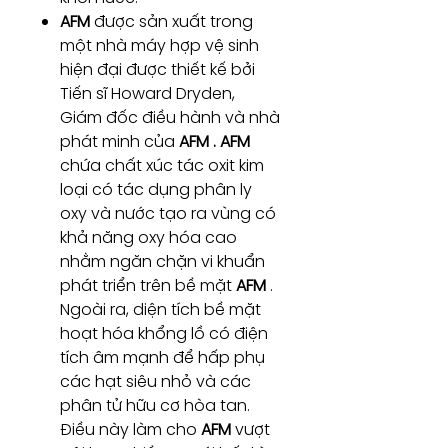
AFM
được sản xuất trong
một nhà máy hợp vệ sinh
hiện đại được thiết kế bởi
Tiến sĩ Howard Dryden,
Giám đốc điều hành và nhà
phát minh của
AFM . AFM
chứa chất xúc tác oxit kim
loại có tác dụng phân ly
oxy và nước tạo ra vùng có
khả năng oxy hóa cao
nhằm ngăn chặn vi khuẩn
phát triển trên bề mặt
AFM
.
Ngoài ra, diện tích bề mặt
hoạt hóa khổng lồ có điện
tích âm mạnh để hấp phụ
các hạt siêu nhỏ và các
phân tử hữu cơ hòa tan.
Điều này làm cho
AFM
vượt