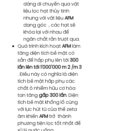
dàng di chuyển qua vật
liệu lọc hạt thủy tinh
nhưng với vật liệu
AFM
dạng góc , các hạt sẽ
khóa lại với nhau để
ngăn chất rắn trượt qua.
Quá trình kích hoạt
AFM
làm
tăng diện tích bề mặt có
sẵn để hấp phụ lên tới
300
lần lên tới 1'000'000 m 2 /m 3
. Điều này có nghĩa là diện
tích bề mặt hấp phụ các
chất ô nhiễm hữu cơ hòa
tan tăng
gấp 300 lần
. Diện
tích bề mặt khổng lồ cùng
với lực hút từ của thế zeta
âm khiến
AFM
trở thành
phương tiện lọc tốt nhất để
xử lý nước uống.