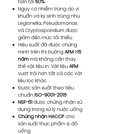
hơn tới
50%.
Nguy cơ nhiễm trùng do vi
khuẩn và ký sinh trùng như
Legionella, Pseudomonas
và Cryptosporidium được
giảm đến mức tối thiểu.
Hiệu suất đã được chứng
minh trên thị trường
AFM >15
năm
mà không cần thay
thế vật liệu in. Vật liệu
AFM
vượt trội hơn tất cả các vật
liệu lọc khác.
Được sản xuất theo tiêu
chuẩn
ISO-9001-2015
NSF-61
được chứng nhận sử
dụng trong xử lý nước uống
Chứng nhận HACCP
cho
sản xuất thực phẩm & đồ
uống