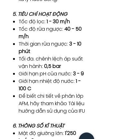
5. TIÊU CHÍ HOẠT ĐỘNG
Tốc độ lọc:
1 - 30 m/h
Tốc độ rửa ngược:
40 - 50
m/h
Thời gian rửa ngược:
3 - 10
phút
Tối đa. chênh lệch áp suất
vận hành:
0,5 bar
Giới hạn pH của nước:
3 - 9
Giới hạn nhiệt độ nước:
1 -
100 C
Để biết chi tiết về phân lớp
AFM, hãy tham khảo Tài liệu
hướng dẫn sử dụng của IFU
6. THÔNG SỐ KĨ THUẬT
Mật độ giường lớn:
1'250