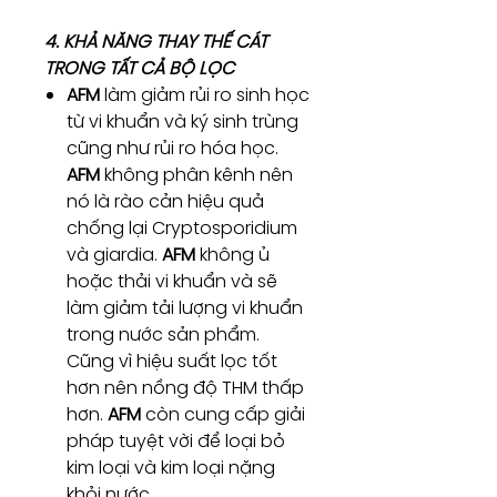
4. KHẢ NĂNG THAY THẾ CÁT
TRONG TẤT CẢ BỘ LỌC
AFM
làm giảm rủi ro sinh học
từ vi khuẩn và ký sinh trùng
cũng như rủi ro hóa học.
AFM
không phân kênh nên
nó là rào cản hiệu quả
chống lại Cryptosporidium
và giardia.
AFM
không ủ
hoặc thải vi khuẩn và sẽ
làm giảm tải lượng vi khuẩn
trong nước sản phẩm.
Cũng vì hiệu suất lọc tốt
hơn nên nồng độ THM thấp
hơn.
AFM
còn cung cấp giải
pháp tuyệt vời để loại bỏ
kim loại và kim loại nặng
khỏi nước.