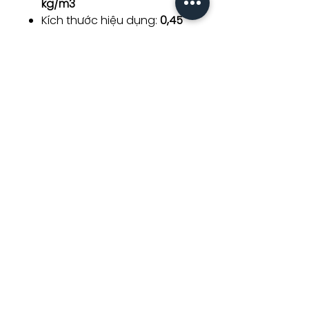
kg/m3
Kích thước hiệu dụng:
0,45
mm
Độ cầu:
0,75 - 0,80
Hệ số đồng đều:
1,6 - 1,8
Tỷ lệ khung hình:
2 - 2,4
Trọng lượng riêng:
2,4 kg/l
Ô nhiễm hữu cơ:
< 50g/tấn
Độ tinh khiết màu:
> 98%
AFM được cung cấp dưới
dạng túi 25kg (55 lbs)
Grade 0: 66:
AFM® grade 0/
đường kính hạt
0.25-0.5mm
Grade 1: 35:
AFM® grade 1/
đường kính hạt 0.4-1.0mm
Grade 2: 66:
AFM® grade 2/
đường kính hạt 1.0-2.0mm
Grade 3: 33:
AFM® grade 3/