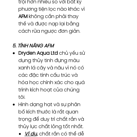
trội hơn nhiều so với bất kỳ
phương tiện lọc nào khác vì
AFM
không cần phải thay
thế và được nạp lại bằng
cách rửa ngược đơn giản.
5. TÍNH NĂNG AFM
Dryden Aqua Ltd
chủ yếu sử
dụng thủy tinh đựng màu
xanh lá cây và nâu vì nó có
các đặc tính cấu trúc và
hóa học chính xác cho quá
trình kích hoạt của chúng
tôi.
Hình dạng hạt và sự phân
bố kích thước là rất quan
trọng để duy trì chất rắn và
thủy lực chất lỏng tốt nhất.
Ví dụ,
chất rắn có thể dễ