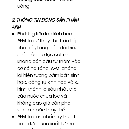
uống
2. THÔNG TIN DÒNG SẢN PHẨM
AFM
Phương tiện lọc kích hoạt
AFM
là sự thay thế trực tiếp
cho cát, tăng gấp đôi hiệu
suất của bộ lọc cát mà
không cần đầu tư thêm vào
cơ sở hạ tầng.
AFM
chống
lại hiện tượng bám bẩn sinh
học, đông tụ sinh học và sự
hình thành lỗ sâu nhất thời
của nước chưa lọc và
không bao giờ cần phải
sạc lại hoặc thay thế.
AFM
là sản phẩm kỹ thuật
cao được sản xuất từ ​​một