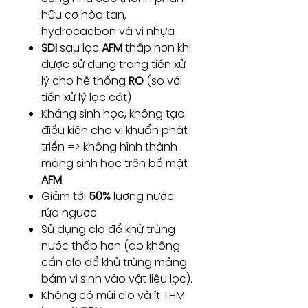
hữu cơ hòa tan,
hydrocacbon và vi nhựa
SDI
sau lọc
AFM
thấp hơn khi
được sử dụng trong tiền xử
lý cho hệ thống
RO
(so với
tiền xử lý lọc cát)
Kháng sinh học, không tạo
điều kiện cho vi khuẩn phát
triển => không hình thành
màng sinh học trên bề mặt
AFM
Giảm tới
50%
lượng nước
rửa ngược
Sử dụng clo để khử trùng
nước thấp hơn (do không
cần clo để khử trùng mảng
bám vi sinh vào vật liệu lọc).
Không có mùi clo và ít THM