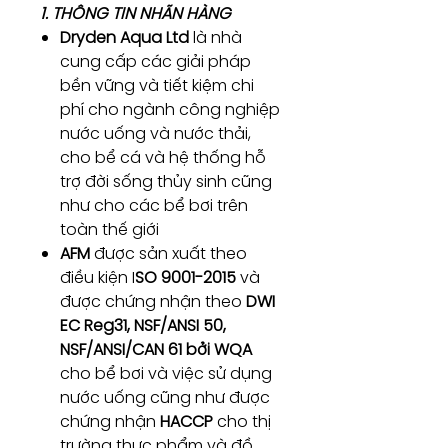
1. THÔNG TIN NHÃN HÀNG
Dryden Aqua Ltd
là nhà
cung cấp các giải pháp
bền vững và tiết kiệm chi
phí cho ngành công nghiệp
nước uống và nước thải,
cho bể cá và hệ thống hỗ
trợ đời sống thủy sinh cũng
như cho các bể bơi trên
toàn thế giới
AFM
được sản xuất theo
điều kiện I
SO 9001-2015
và
được chứng nhận theo
DWI
EC Reg31, NSF/ANSI 50,
NSF/ANSI/CAN 61 bởi WQA
cho bể bơi và việc sử dụng
nước uống cũng như được
chứng nhận
HACCP
cho thị
trường thực phẩm và đồ