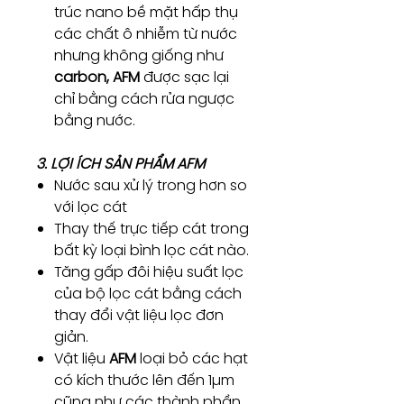
trúc nano bề mặt hấp thụ
các chất ô nhiễm từ nước
nhưng không giống như
carbon, AFM
được sạc lại
chỉ bằng cách rửa ngược
bằng nước.
3. LỢI ÍCH SẢN PHẨM AFM
Nước sau xử lý trong hơn so
với lọc cát
Thay thế trực tiếp cát trong
bất kỳ loại bình lọc cát nào.
Tăng gấp đôi hiệu suất lọc
của bộ lọc cát bằng cách
thay đổi vật liệu lọc đơn
giản.
Vật liệu
AFM
loại bỏ các hạt
có kích thước lên đến 1µm
cũng như các thành phần