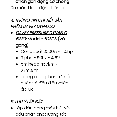
11.
Chân gắn động cơ chống
ăn mòn:
Hoạt động bền bỉ
4. THÔNG TIN CHI TIẾT SẢN
PHẨM DAVEY DYNAFLO
DAVEY PRESSURE DYNAFLO
6230:
Model - 62303 (vỏ
gang)
Công suất 3000w ~ 4.0hp
3 pha - 50Hz - 415V
5m head 457l/m ~
27m3/hr
Trang bị bộ phận tự mồi
nước và đầu điều khiển
áp lực.
5. LƯU Ý LẮP ĐẶT:
Lắp đặt thang máy hút yêu
cầu chân chất lượng tốt