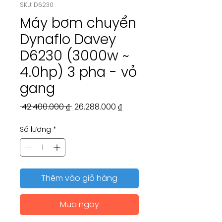
SKU: D6230
Máy bơm chuyển
Dynaflo Davey
D6230 (3000w ~
4.0hp) 3 pha - vỏ
gang
Giá
Giá
 42.400.000 ₫ 
26.288.000 ₫
thông
bán
Số lượng
*
thường
rẻ
Thêm vào giỏ hàng
Mua ngay