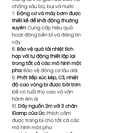
chống sâu bọ, bụi và nước
7.
Động cơ và máy bơm được
thiết kế để khởi động thường
xuyên:
Cung cấp hiệu quả
hoạt động bền bỉ và đáng tin
cậy
8.
Bảo vệ quá tải nhiệt tích
hợp với tự động thiết lập lại
trong tất cả các mô hình một
pha:
Bảo vệ động cơ lâu dài
9.
Phớt tiếp xúc kép, C3, nhiệt
độ cao vòng bi được bôi trơn:
Để có tuổi thọ cao và vận
hành êm ái
10.
Dây nguồn 2m với 3 chân
10amp của Úc:
Phích cắm
được trang bị cho tất cả các
mô hình một pha