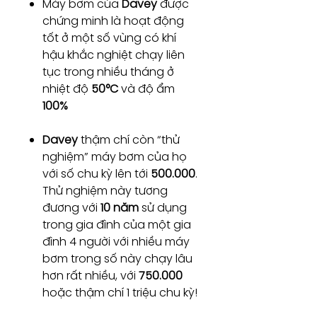
Máy bơm của
Davey
được
chứng minh là hoạt động
tốt ở một số vùng có khí
hậu khắc nghiệt chạy liên
tục trong nhiều tháng ở
nhiệt độ
50°C
và độ ẩm
100%
Davey
thậm chí còn “thử
nghiệm” máy bơm của họ
với số chu kỳ lên tới
500.000
.
Thử nghiệm này tương
đương với
10 năm
sử dụng
trong gia đình của một gia
đình 4 người với nhiều máy
bơm trong số này chạy lâu
hơn rất nhiều, với
750.000
hoặc thậm chí 1 triệu chu kỳ!