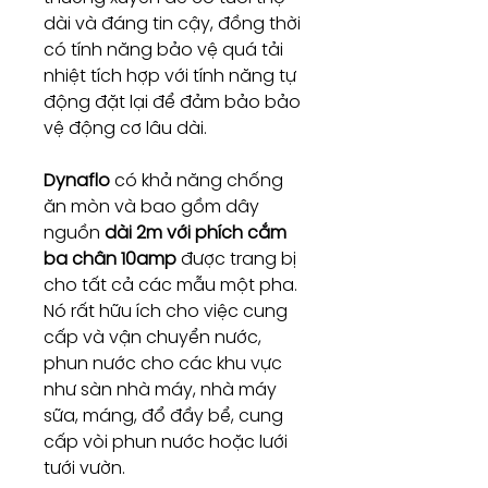
dài và đáng tin cậy, đồng thời
có tính năng bảo vệ quá tải
nhiệt tích hợp với tính năng tự
động đặt lại để đảm bảo bảo
vệ động cơ lâu dài.
Dynaflo
có khả năng chống
ăn mòn và bao gồm dây
nguồn
dài 2m với phích cắm
ba chân 10amp
được trang bị
cho tất cả các mẫu một pha.
Nó rất hữu ích cho việc cung
cấp và vận chuyển nước,
phun nước cho các khu vực
như sàn nhà máy, nhà máy
sữa, máng, đổ đầy bể, cung
cấp vòi phun nước hoặc lưới
tưới vườn.