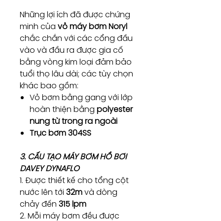
Những lợi ích đã được chứng
minh của
vỏ máy bơm Noryl
chắc chắn với các cổng đầu
vào và đầu ra được gia cố
bằng vòng kim loại đảm bảo
tuổi thọ lâu dài; các tùy chọn
khác bao gồm:
Vỏ bơm bằng gang với lớp
hoàn thiện bằng
polyester
nung từ trong ra ngoài
Trục bơm 304SS
3. CẤU TẠO MÁY BƠM HỒ BƠI
DAVEY DYNAFLO
1. Được thiết kế cho tổng cột
nước lên tới
32m
và dòng
chảy đến
315 lpm
2. Mỗi máy bơm đều được