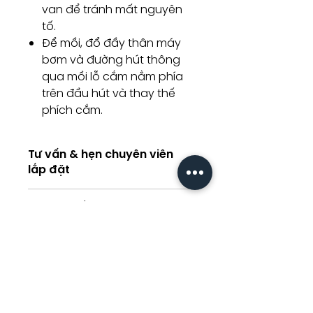
van để tránh mất nguyên
tố.
Để mồi, đổ đầy thân máy
bơm và đường hút thông
qua mồi lỗ cắm nằm phía
trên đầu hút và thay thế
phích cắm.
Tư vấn & hẹn chuyên viên
lắp đặt
Tư vấn kỹ thuật / Hẹn chuyên viên
THÔNG SỐ KĨ THUẬT
lắp đặt
Consulting / Booking for
Installation service
HOTLINE:
Thông
6200
6210
6220
(+84) 283 514 515
số kĩ
Sản phẩm liên
​(+84) 896 655 454
thuật
quan
EMAIL: info@vantamco.com