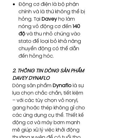
Động cơ điện là bộ phận
chính và là thứ không thể bị
hỏng. Tại
Davey
họ làm
nóng vỏ động cơ đến
140
độ
và thu nhỏ chúng vào
stato để loại bỏ khả năng
chuyển động có thể dẫn
đến hỏng hóc.
2. THÔNG TIN DÒNG SẢN PHẨM
DAVEY DYNAFLO
Dòng sản phẩm
Dynaflo
là sự
lựa chọn chắc chắn, tiết kiệm
– với các tùy chọn vỏ noryl,
gang hoặc thép không gỉ cho
các ứng dụng cụ thể. Thiết kế
động cơ và máy bơm mạnh
mẽ giúp xử lý việc khởi động
thường xuyên để có tuổi thọ