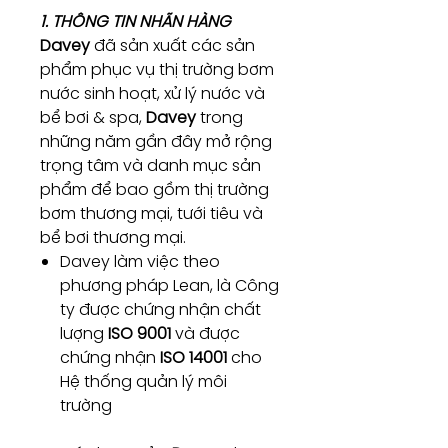
1. THÔNG TIN NHÃN HÀNG
Davey
đã sản xuất các sản
phẩm phục vụ thị trường bơm
nước sinh hoạt, xử lý nước và
bể bơi & spa,
Davey
trong
những năm gần đây mở rộng
trọng tâm và danh mục sản
phẩm để bao gồm thị trường
bơm thương mại, tưới tiêu và
bể bơi thương mại.
Davey làm việc theo
phương pháp Lean, là Công
ty được chứng nhận chất
lượng
ISO 9001
và được
chứng nhận
ISO 14001
cho
Hệ thống quản lý môi
trường