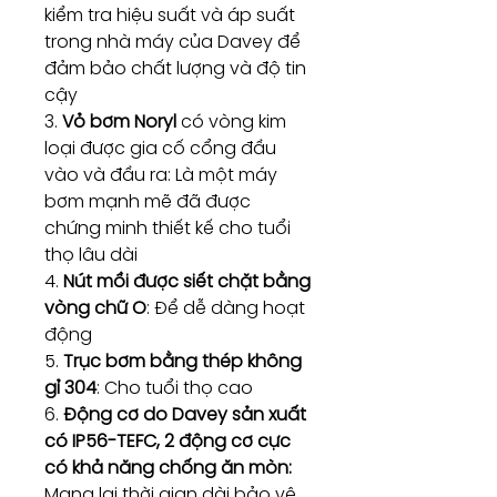
kiểm tra hiệu suất và áp suất
trong nhà máy của Davey để
đảm bảo chất lượng và độ tin
cậy
3.
Vỏ bơm Noryl
có vòng kim
loại được gia cố cổng đầu
vào và đầu ra: Là một máy
bơm mạnh mẽ đã được
chứng minh thiết kế cho tuổi
thọ lâu dài
4.
Nút mồi được siết chặt bằng
vòng chữ O
: Để dễ dàng hoạt
động
5.
Trục bơm bằng thép không
gỉ 304
: Cho tuổi thọ cao
6.
Động cơ do Davey sản xuất
có IP56-TEFC, 2 động cơ cực
có khả năng chống ăn mòn:
Mang lại thời gian dài bảo vệ,