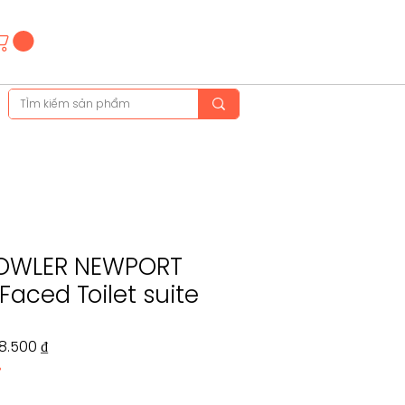
Hotline
(+84)28 3514 6515
(+84)89 665 5454
OWLER NEWPORT
Faced Toilet suite
Giá
58.500 ₫
%
ng
bán
ng
rẻ