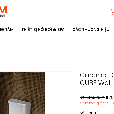
M
bơi
ÒNG TẮM
THIẾT BỊ HỒ BƠI & SPA
CÁC THƯƠNG HIỆU
Caroma F
CUBE Wall 
Giá
 22.517.000 ₫ 
11.2
Caroma giảm 50
thô
thườ
Số lượng
*