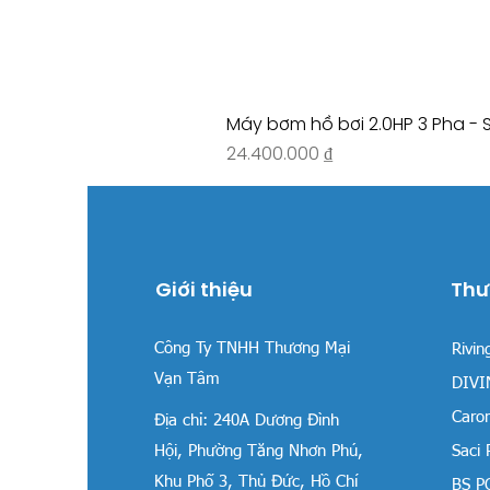
Máy bơm hồ bơi 2.0HP 3 Pha - 
Giá
24.400.000 ₫
Giới thiệu
Thư
Công Ty TNHH Thương Mại
Rivin
Vạn Tâm
DIVIN
Carom
Địa chỉ:
240A Dương Đình
Hội, Phường Tăng Nhơn Phú,
Saci
Khu Phố 3, Thủ Đức, Hồ Chí
BS P