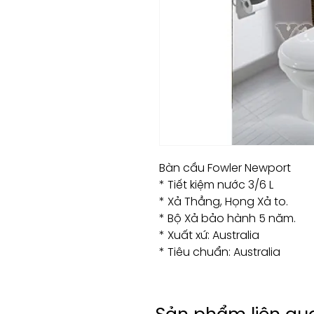
Bàn cầu Fowler Newport
* Tiết kiệm nước 3/6 L
* Xả Thẳng, Họng Xả to.
* Bộ Xả bảo hành 5 năm.
* Xuất xứ: Australia
* Tiêu chuẩn: Australia