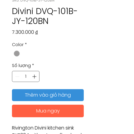
SKU: DVQ-101B-JY-120BN
Divini DVQ-101B-
JY-120BN
Giá
7.300.000 ₫
Color
*
Số lượng
*
Thêm vào giỏ hàng
Mua ngay
Rivington Divini kitchen sink