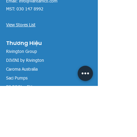
Email:
info@vantamco.com
MST:
030 147 8992
View Stores List
Thương Hiệu
Rivington Group
DIVINI by Rivington
Caroma Australia
Saci Pumps
BS POOL - EU
DAVEY Pumps
Waterco Australia
Thông tin
Giới thiệu chúng tôi
Liên hệ / Tìm chúng tôi