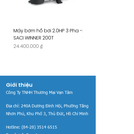
Máy bơm hồ bơi 2.0HP 3 Pha -
Máy bơm hồ bơi 4.5HP
SACI WINNER 200T
- RIVINGTON 30708
Giá
Giá
24.400.000 ₫
26.515.000 ₫
Giới thiệu
Công Ty TNHH Thương Mại Vạn Tâm
Địa chỉ:
240A Dương Đình Hội, Phường Tăng
Nhơn Phú, Khu Phố 3, Thủ Đức, Hồ Chí Minh
Hotline:
(84-28) 3514 6515